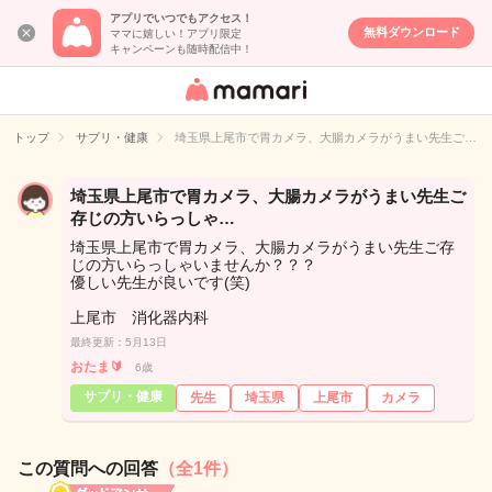
アプリでいつでもアクセス！
無料ダウンロード
ママに嬉しい！アプリ限定
キャンペーンも随時配信中！
女性専用匿名QA
アプリ・情報サ
トップ
サプリ・健康
埼玉県上尾市で胃カメラ、大腸カメラがうまい先生ご…
イト
埼玉県上尾市で胃カメラ、大腸カメラがうまい先生ご
存じの方いらっしゃ…
埼玉県上尾市で胃カメラ、大腸カメラがうまい先生ご存
じの方いらっしゃいませんか？？？
優しい先生が良いです(笑)
上尾市 消化器内科
最終更新：5月13日
おたま🔰
6歳
サプリ・健康
先生
埼玉県
上尾市
カメラ
この質問への回答
（全1件）