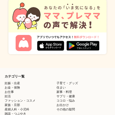
カテゴリ一覧
妊娠・出産
子育て・グッズ
お金・保険
住まい
お仕事
家事・料理
妊活
サプリ・健康
ファッション・コスメ
ココロ・悩み
家族・旦那
お出かけ
産婦人科・小児科
その他の疑問
雑談・つぶやき