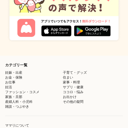
カテゴリ一覧
妊娠・出産
子育て・グッズ
お金・保険
住まい
お仕事
家事・料理
妊活
サプリ・健康
ファッション・コスメ
ココロ・悩み
家族・旦那
お出かけ
産婦人科・小児科
その他の疑問
雑談・つぶやき
ママリについて