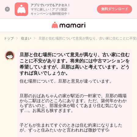
アプリでいつでもアクセス！
無料ダウンロード
ママに嬉しい！アプリ限定
キャンペーンも随時配信中！
女性専用匿名QA
アプリ・情報サ
トップ
住まい
旦那と住む場所について意見が異なり、古い家に住むことに不安
イト
旦那と住む場所について意見が異なり、古い家に住む
ことに不安があります。将来的には中古マンションを
希望していますが、旦那は高いと考えています。どう
すれば良いでしょうか。
住む場所について、旦那と意見が違っています。
旦那のおばあちゃんの家が駅近の一軒家で、旦那の職場
から二駅ほどのところにあります。ただ、築何年かわか
らず古いのと、部屋全体が暗くてあまり住む気になら
ず…。お風呂も狭すぎます。
子どもが生まれてすぐのときは住む約束になりました
が、ずっと住みたいかと言われれば微妙です💦