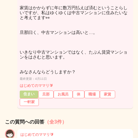
家賃はかからずに年に数万円払えば済むということらし
いですが、私はゆくゆくは中古マンションに住みたいな
と考えてます👀
旦那曰く、中古マンションは高いと…。
いきなり中古マンションではなく、たぶん賃貸マンショ
ンをはさむと思います。
みなさんならどうしますか？
最終更新：4月11日
はじめてのママリ🔰
住まい
旦那
お風呂
体
職場
家賃
一軒家
この質問への回答
（全3件）
はじめてのママリ🔰