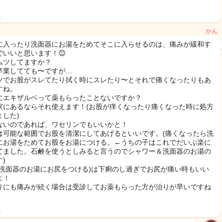
日
かん
に入ったり洗面器にお湯をためてそこに入らせるのは、痛みが緩和す
でいいと思います！😊
ムツしてますか？
卒業してても〜ですが…
ツでお股がスレてたり拭く時にスレたり〜とそれで痛くなったりもあ
すね。
にエキザルベって薬もらったことないですか？
家にあるならそれ使えます！(お股が痒くなったり痛くなった時に処方
ました)
ないのであれば、ワセリンでもいいかと！
は可能な範囲でお股を清潔にしてあげるといいです。(痛くなったら洗
にお湯をためてお股をお湯につける。←うちの子はこれでだいぶ楽に
てました。石鹸を使うとしみると言うのでシャワー＆洗面器のお湯の
)
(洗面器のお湯にお尻をつける)は下痢のし過ぎでお尻が痛い時もいい
よ！
りにも痛みが続く場合は受診してお薬もらった方が治りが早いですね
日