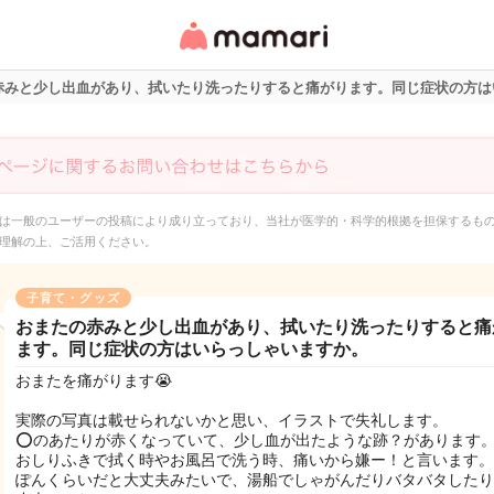
女性専用匿名QAアプ
リ・情報サイト
赤みと少し出血があり、拭いたり洗ったりすると痛がります。同じ症状の方は
は一般のユーザーの投稿により成り立っており、当社が医学的・科学的根拠を担保するも
理解の上、ご活用ください。
子育て・グッズ
おまたの赤みと少し出血があり、拭いたり洗ったりすると痛
ます。同じ症状の方はいらっしゃいますか。
おまたを痛がります😭
実際の写真は載せられないかと思い、イラストで失礼します。
⭕️のあたりが赤くなっていて、少し血が出たような跡？があります
おしりふきで拭く時やお風呂で洗う時、痛いから嫌ー！と言います。
ぽんくらいだと大丈夫みたいで、湯船でしゃがんだりバタバタしたり