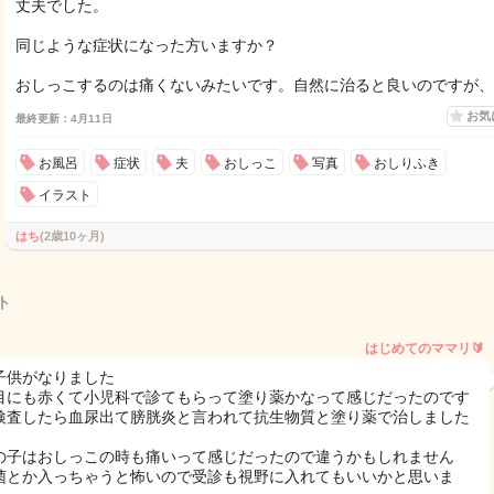
丈夫でした。
同じような症状になった方いますか？
おしっこするのは痛くないみたいです。自然に治ると良いのですが、
お気
最終更新：4月11日
お風呂
症状
夫
おしっこ
写真
おしりふき
イラスト
はち
(2歳10ヶ月)
ト
はじめてのママリ🔰
子供がなりました
目にも赤くて小児科で診てもらって塗り薬かなって感じだったのです
検査したら血尿出て膀胱炎と言われて抗生物質と塗り薬で治しました
の子はおしっこの時も痛いって感じだったので違うかもしれません
菌とか入っちゃうと怖いので受診も視野に入れてもいいかと思いま