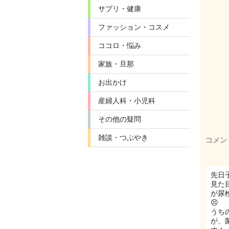
サプリ・健康
ファッション・コスメ
ココロ・悩み
家族・旦那
お出かけ
産婦人科・小児科
その他の疑問
雑談・つぶやき
コメン
先日
見た
が尿
😣
うち
が、