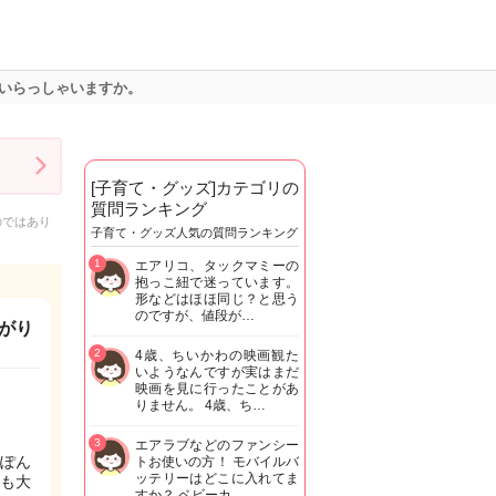
いらっしゃいますか。
[子育て・グッズ]カテゴリの
質問ランキング
のではあり
子育て・グッズ人気の質問ランキング
1
エアリコ、タックマミーの
抱っこ紐で迷っています。
形などはほほ同じ？と思う
のですが、値段が…
がり
2
4歳、ちいかわの映画観た
いようなんですが実はまだ
映画を見に行ったことがあ
りません。 4歳、ち…
。
3
エアラブなどのファンシー
ぽん
トお使いの方！ モバイルバ
ッテリーはどこに入れてま
も大
すか？ ベビーカ…