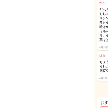
かん
どち
もし
リン
多分
時は
うち
り、
薬を
4月11
はち
ちょ
ました
病院
4月11
お