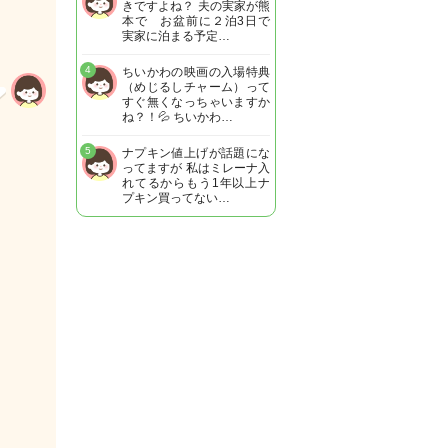
きですよね？ 夫の実家が熊
本で お盆前に２泊3日で
実家に泊まる予定…
4
ちいかわの映画の入場特典
（めじるしチャーム）って
すぐ無くなっちゃいますか
ね？！💦 ちいかわ…
5
ナプキン値上げが話題にな
ってますが 私はミレーナ入
れてるからもう1年以上ナ
プキン買ってない…