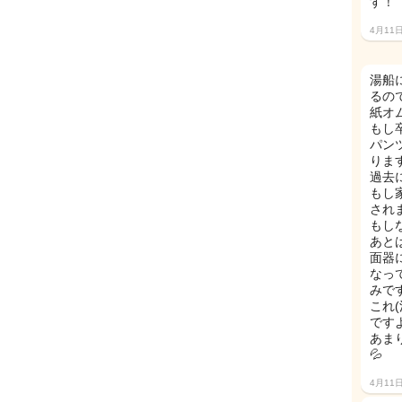
す！
4月11
湯船
るの
紙オ
もし
パン
りま
過去
もし
され
もし
あと
面器
なっ
みです
これ
です
あま
💦
4月11