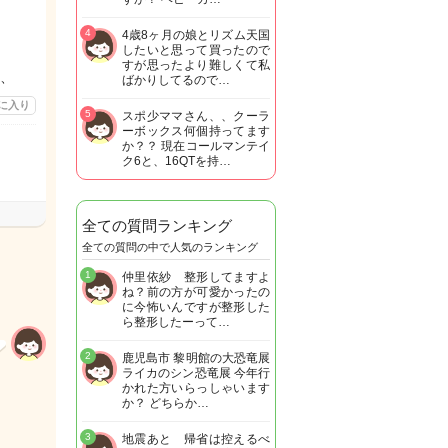
4
4歳8ヶ月の娘とリズム天国
したいと思って買ったので
すが思ったより難しくて私
、
ばかりしてるので…
に入り
5
スポ少ママさん、、クーラ
ーボックス何個持ってます
か？？ 現在コールマンテイ
ク6と、16QTを持…
全ての質問ランキング
全ての質問の中で人気のランキング
1
仲里依紗 整形してますよ
ね？前の方が可愛かったの
に今怖いんですが整形した
ら整形したーって…
2
鹿児島市 黎明館の大恐竜展
ライカのシン恐竜展 今年行
かれた方いらっしゃいます
か？ どちらか…
3
地震あと 帰省は控えるべ