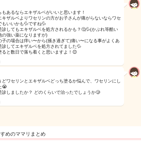
らもあるならエキザルベがいいと思います！
エキザルベよりワセリンの方がお子さんが痛がらないならワセ
でもいいかも💦ですね💦
受診してもエキザルベを処方されるかも？🤔💦(かぶれ等酷い
他の強い薬になりますが)
の子の場合は痒い〜から(掻き過ぎて)痛い〜になる事がよくあ
受診してエキザルベを処方されてました💦
塗ると数日で落ち着くと思いますよ！😊
日
うどワセリンとエキザルベどっち塗るか悩んで、ワセリンにし
😭
受診しましたか？ どのくらいで治ったでしょうか🥲
日
すすめのママリまとめ