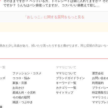
そのままですか？ ペットいる方、トイレシートは袋に入れてますか？ そ
ですか？ うんちはパン袋使ってますが、 コスパいい袋教えて欲し…
「おしっこ」に関する質問をもっと見る
赤みと少し出血があり、拭いたり洗ったりすると痛がります。同じ症状の方はいら
一覧
ママリについて
ファッション・コスメ
ママリについて
運営会社
ッズ
ココロ・悩み
ブランドガイドライン
お問い合わ
家族・旦那
キーワード一覧
利用規約
お出かけ
カテゴリ一一覧
プライバシ
産婦人科・小児科
サイトマップ
特定商取引
その他の疑問
ママリコミ
雑談・つぶやき
ママリプレ
康