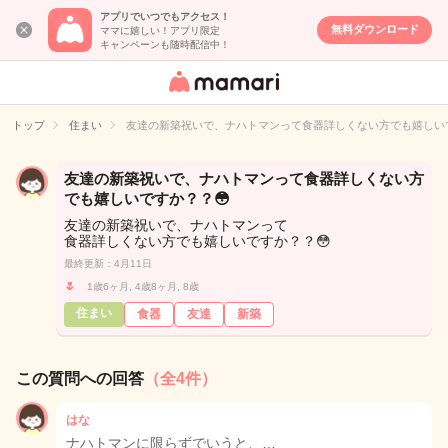
アプリでいつでもアクセス！
無料ダウンロード
ママに嬉しい！アプリ限定
キャンペーンも随時配信中！
女性専用匿名QA
アプリ・情報サ
トップ
住まい
友達の新築祝いで、ナハトマンって食器詳しくない方でも嬉しいで
イト
友達の新築祝いで、ナハトマンって食器詳しくない方
でも嬉しいですか？？😳
友達の新築祝いで、ナハトマンって
食器詳しくない方でも嬉しいですか？？😳
最終更新：4月11日
🌷
1歳6ヶ月, 4歳8ヶ月, 8歳
住まい
食器
友達
新築
この質問への回答
（全4件）
はな
ナハトマンに限らずでいうと、…