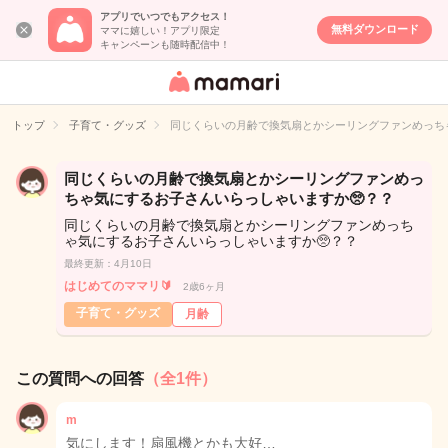
アプリでいつでもアクセス！
無料ダウンロード
ママに嬉しい！アプリ限定
キャンペーンも随時配信中！
女性専用匿名QA
アプリ・情報サ
トップ
子育て・グッズ
同じくらいの月齢で換気扇とかシーリングファンめっち
イト
同じくらいの月齢で換気扇とかシーリングファンめっ
ちゃ気にするお子さんいらっしゃいますか🥺？？
同じくらいの月齢で換気扇とかシーリングファンめっち
ゃ気にするお子さんいらっしゃいますか🥺？？
最終更新：4月10日
はじめてのママリ🔰
2歳6ヶ月
子育て・グッズ
月齢
この質問への回答
（全1件）
m
気にします！扇風機とかも大好…