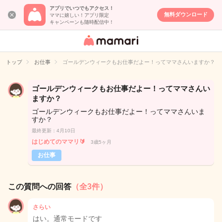
アプリでいつでもアクセス！
無料ダウンロード
ママに嬉しい！アプリ限定
キャンペーンも随時配信中！
女性専用匿名QA
アプリ・情報サ
トップ
お仕事
ゴールデンウィークもお仕事だよー！ってママさんいますか？
イト
ゴールデンウィークもお仕事だよー！ってママさんい
ますか？
ゴールデンウィークもお仕事だよー！ってママさんいま
すか？
最終更新：4月10日
はじめてのママリ🔰
3歳5ヶ月
お仕事
この質問への回答
（全3件）
さらい
はい。通常モードです