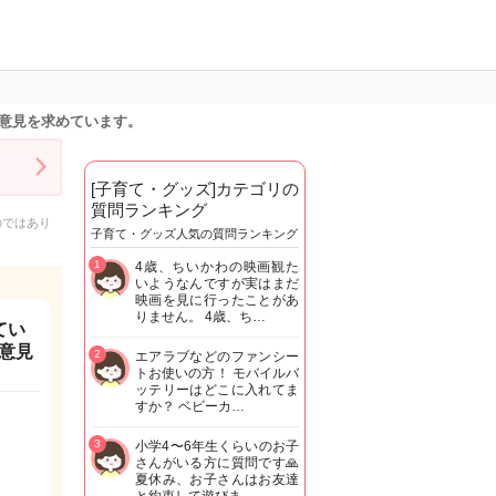
意見を求めています。
[子育て・グッズ]カテゴリの
質問ランキング
のではあり
子育て・グッズ人気の質問ランキング
1
4歳、ちいかわの映画観た
いようなんですが実はまだ
映画を見に行ったことがあ
りません。 4歳、ち…
てい
意見
2
エアラブなどのファンシー
トお使いの方！ モバイルバ
ッテリーはどこに入れてま
すか？ ベビーカ…
3
小学4〜6年生くらいのお子
さんがいる方に質問です🙏
夏休み、お子さんはお友達