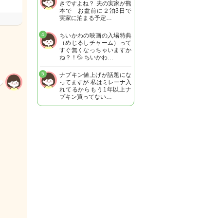
きですよね？ 夫の実家が熊
本で お盆前に２泊3日で
実家に泊まる予定…
4
ちいかわの映画の入場特典
（めじるしチャーム）って
すぐ無くなっちゃいますか
ね？！💦 ちいかわ…
5
ナプキン値上げが話題にな
ってますが 私はミレーナ入
れてるからもう1年以上ナ
プキン買ってない…