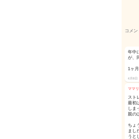
コメン
年中
が、
1ヶ
4月8日
ママリ
スト
最初
しま
親の
ちょ
まし
うと