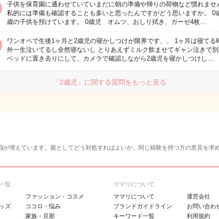
子供を保育園に通わせていていまだに朝の準備や帰りの荷物など慣れません
私的には準備も確認することも多いと思ったんですがどう思いますか。 0
歳の子供を預けています。 0歳児 オムツ、おしり拭き、ガーゼ4枚…
ワンオペで生後1ヶ月と2歳児の寝かしつけが限界です、、 1ヶ月は寝てる
外一生泣いてるし全然寝ないし とりあえずミルク飲ませてギャン泣きで別
ベッドに置き去りにして、カメラで確認しながら2歳児を寝かしつけし…
「2歳児」に関する質問をもっと見る
癪が増えています。親としてどう対処すればよいか、同じ経験を持つ方の意見を求
一覧
ママリについて
ファッション・コスメ
ママリについて
運営会社
ッズ
ココロ・悩み
ブランドガイドライン
お問い合わ
家族・旦那
キーワード一覧
利用規約