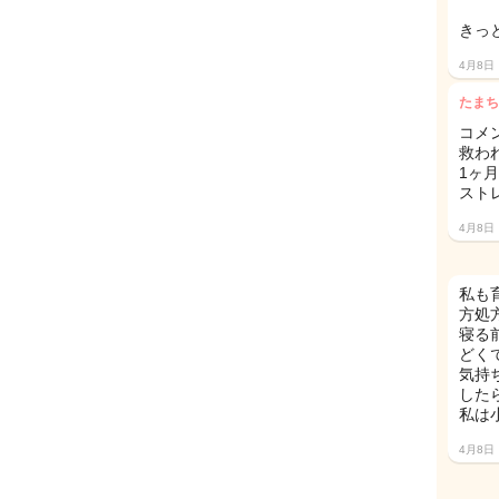
きっ
4月8日
たまち
コメ
救わ
1ヶ
スト
4月8日
私も
方処
寝る
どく
気持
した
私は
4月8日