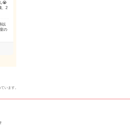
😭
歳、2
時以
室の
めています。
せ