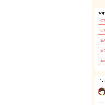
お
保
保
出
保
出
「2