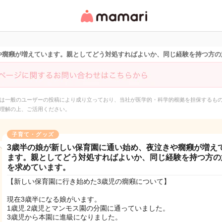
女性専用匿名QAアプ
リ・情報サイト
や癇癪が増えています。親としてどう対処すればよいか、同じ経験を持つ方の
は一般のユーザーの投稿により成り立っており、当社が医学的・科学的根拠を担保するも
理解の上、ご活用ください。
子育て・グッズ
3歳半の娘が新しい保育園に通い始め、夜泣きや癇癪が増え
ます。親としてどう対処すればよいか、同じ経験を持つ方の
を求めています。
【新しい保育園に行き始めた3歳児の癇癪について】
現在3歳半になる娘がいます。
1歳児.2歳児とマンモス園の分園に通っていました。
3歳児から本園に進級になりました。