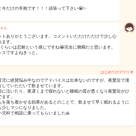
と今だけの辛抱です！！！頑張って下さい😭✨
ゃん
ントありがとうございます。コメントいただけただけで少し心
れます。
月ぐらいは忍耐という感じですね😭完全に癇癪だと思います。
レスですよねきっと。
はじめてのママリ🔰
育児に絶賛悩み中なのでアドバイスは出来ないのですが、夜驚症で漢
方していただいて飲ませています。
前に泣いたり、夜遅くまで寝れないと睡眠の質が悪くなり夜驚症がひ
でます。
ちを落ち着かせる効果があるとのことで、飲ませて早く眠れるように
ら少しマシになりました。
小児科で相談に乗ってもらいました🙏