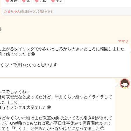
友達
体
ご飯
主人
たまちゃん
(生後9ヶ月, 3歳9ヶ月)
ト
ママリ
に上がるタイミングで小さいところから大きいところに転園しました
同じ感じでしたよ😭
月くらいで慣れたかなと思います
レスでしょうね…
は可哀想だなと思ってたけど、半月くらい経つとイライラして
ったりして、、
ほうもメンタル大変でした😅
うど今くらいの頃はまだ教室の前で泣いてるの引き剥がされて
たが、GW明けにもなれば私が平日仕事休みで保育園休ませよ
しても「行く！」と休みたがらないほどになってました🥹