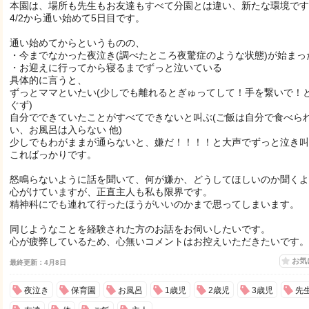
本園は、場所も先生もお友達もすべて分園とは違い、新たな環境です
4/2から通い始めて5日目です。
通い始めてからというものの、
・今までなかった夜泣き(調べたところ夜驚症のような状態)が始まっ
・お迎えに行ってから寝るまでずっと泣いている
具体的に言うと、
ずっとママといたい(少しでも離れるとぎゅってして！手を繋いで！
ぐず)
自分でできていたことがすべてできないと叫ぶ(ご飯は自分で食べら
い、お風呂は入らない 他)
少しでもわがままが通らないと、嫌だ！！！！と大声でずっと泣き
こればっかりです。
怒鳴らないように話を聞いて、何が嫌か、どうしてほしいのか聞くよ
心がけていますが、正直主人も私も限界です。
精神科にでも連れて行ったほうがいいのかまで思ってしまいます。
同じようなことを経験された方のお話をお伺いしたいです。
心が疲弊しているため、心無いコメントはお控えいただきたいです。
お気
最終更新：4月8日
夜泣き
保育園
お風呂
1歳児
2歳児
3歳児
先