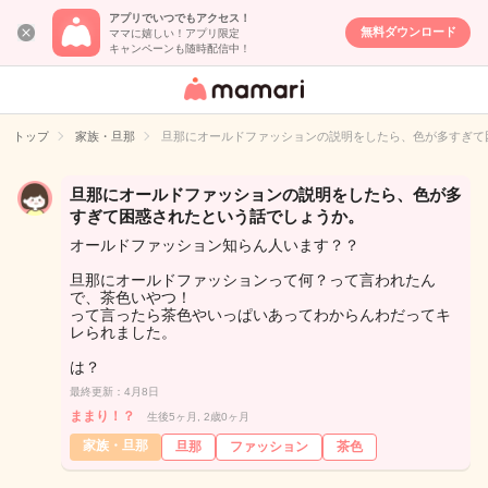
アプリでいつでもアクセス！
無料ダウンロード
ママに嬉しい！アプリ限定
キャンペーンも随時配信中！
女性専用匿名QA
アプリ・情報サ
トップ
家族・旦那
旦那にオールドファッションの説明をしたら、色が多すぎて
イト
旦那にオールドファッションの説明をしたら、色が多
すぎて困惑されたという話でしょうか。
オールドファッション知らん人います？？
旦那にオールドファッションって何？って言われたん
で、茶色いやつ！
って言ったら茶色やいっぱいあってわからんわだってキ
レられました。
は？
最終更新：4月8日
ままり！？
生後5ヶ月, 2歳0ヶ月
家族・旦那
旦那
ファッション
茶色