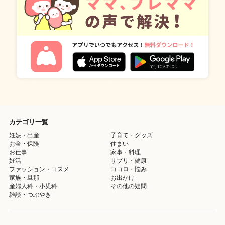
カテゴリ一覧
妊娠・出産
子育て・グッズ
お金・保険
住まい
お仕事
家事・料理
妊活
サプリ・健康
ファッション・コスメ
ココロ・悩み
家族・旦那
お出かけ
産婦人科・小児科
その他の疑問
雑談・つぶやき