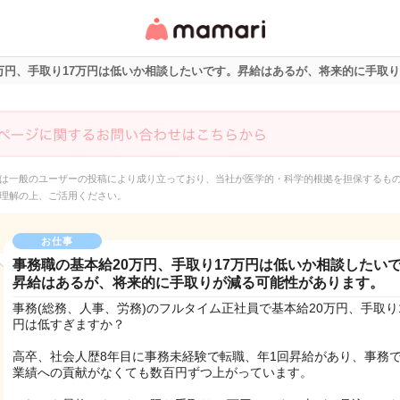
女性専用匿名QAアプ
リ・情報サイト
0万円、手取り17万円は低いか相談したいです。昇給はあるが、将来的に手取
は一般のユーザーの投稿により成り立っており、当社が医学的・科学的根拠を担保するも
理解の上、ご活用ください。
お仕事
事務職の基本給20万円、手取り17万円は低いか相談したい
昇給はあるが、将来的に手取りが減る可能性があります。
事務(総務、人事、労務)のフルタイム正社員で基本給20万円、手取り
円は低すぎますか？
高卒、社会人歴8年目に事務未経験で転職、年1回昇給があり、事務
業績への貢献がなくても数百円ずつ上がっています。