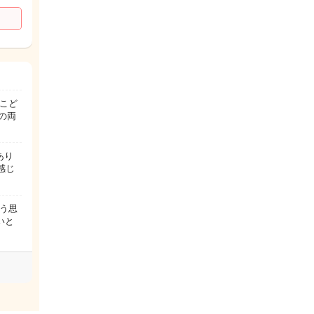
こど
の両
あり
感じ
う思
いと