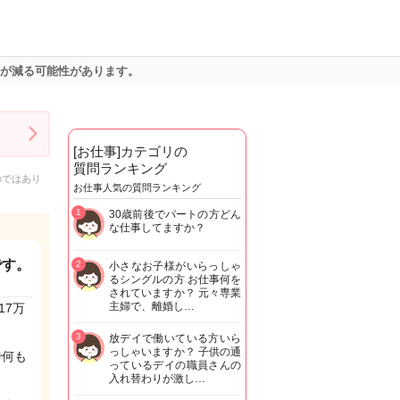
りが減る可能性があります。
[お仕事]カテゴリの
質問ランキング
のではあり
お仕事人気の質問ランキング
1
30歳前後でパートの方どん
な仕事してますか？
です。
2
小さなお子様がいらっしゃ
るシングルの方 お仕事何を
されていますか？ 元々専業
主婦で、離婚し…
17万
3
放デイで働いている方いら
っしゃいますか？ 子供の通
で何も
っているデイの職員さんの
入れ替わりが激し…