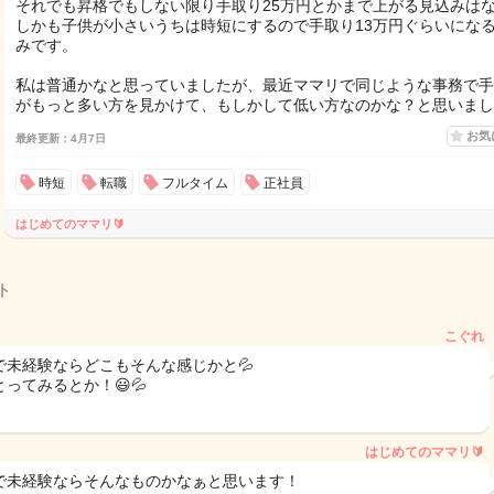
それでも昇格でもしない限り手取り25万円とかまで上がる見込みは
しかも子供が小さいうちは時短にするので手取り13万円ぐらいにな
みです。
私は普通かなと思っていましたが、最近ママリで同じような事務で手
がもっと多い方を見かけて、もしかして低い方なのかな？と思いまし
お気
最終更新：4月7日
時短
転職
フルタイム
正社員
はじめてのママリ🔰
ト
こぐれ
で未経験ならどこもそんな感じかと💦
とってみるとか！😃💦
はじめてのママリ🔰
で未経験ならそんなものかなぁと思います！