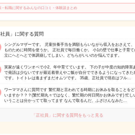
娠・転職に関するみんなの口コミ・体験談まとめ
正社員」に関する質問
シングルマザーです。 児童扶養手当を満額もらいながら収入をおさえて、
ものために時間を使うか。 正社員で毎日働くか。 小1の壁で仕事と子育て
立にへとへとで体調崩してしまい、どちらがいいのか悩んでます。
実家が遠くワンオペで小2、年中育てています。 下の子が中度の知的障害
で発語は少ないですが最近着替えやご飯が自分でできるようになってきた
です。トイトレは進まずまだオムツです。 35歳、正社員で現在はフル…
ワーママさんに質問です 繁忙期と言われてる時期にお休みを取ることをど
いますか？？？(繁忙期丸々ではなく、繁忙期の何日間かお休みです) 忙し
いうことは分かってて取ってます なんで取るんだ、ふざけんなみた…
「正社員」に関する質問をもっと見る