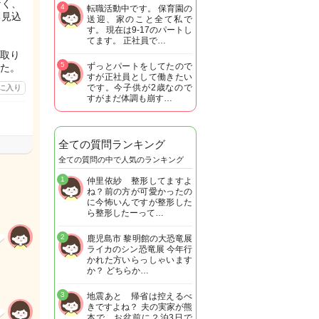
なく、
4
転職活動中です。 保育園の
る見込
送迎、家のこと全て私で
す。 現在は9-17のパートし
てます。 正社員で…
取り
5
ずっとパートをしてたので
た。
すが正社員として働きたい
です。今子供が2歳なので
に入り
すがまだ体調も崩す…
全ての質問ランキング
全ての質問の中で人気のランキング
1
仲里依紗 整形してますよ
ね？前の方が可愛かったの
に今怖いんですが整形した
ら整形したーって…
2
鹿児島市 黎明館の大恐竜展
ライカのシン恐竜展 今年行
かれた方いらっしゃいます
か？ どちらか…
3
地震あと 帰省は控えるべ
きですよね？ 夫の実家が熊
本で お盆前に２泊3日で