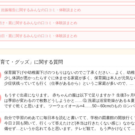
・妊娠報告に関するみんなの口コミ・体験談まとめ
付け・親に関するみんなの口コミ・体験談まとめ
の日・親に関するみんなの口コミ・体験談まとめ
子育て・グッズ」に関する質問
保育園下げや幼稚園下げのつもりはないのでご了承ください… よく、幼稚
少し体調が悪かったらすぐに休ませる家庭が多く、保育園は本人が元気な
少症状残っていても行く（仕事があるから）というご家庭が多いので、…
もうすぐ出産になります。 赤ちゃんの服は以下で足りますか？ 生後3ヶ月
は季節が変わるので枚数どうしようかと……🤔 洗濯は浴室乾燥がある＆
ですぐ乾くと思います。 ツーウェイオール×4……50～60cmのもの ロン
自分で学習のめあてに毎日本を読むと書いてて、学校の図書館の開放行く
今日２回も聞いて、行くって答えたけど(本当は行きたくない感じ）なかな
備せず…というか忘れてると思います。テレビ観て。 もう声かけなくて…