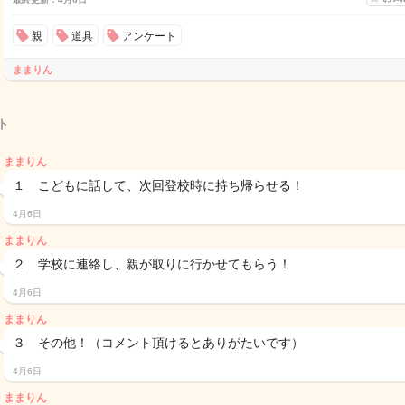
親
道具
アンケート
ままりん
ト
ままりん
１ こどもに話して、次回登校時に持ち帰らせる！
4月6日
ままりん
２ 学校に連絡し、親が取りに行かせてもらう！
4月6日
ままりん
３ その他！（コメント頂けるとありがたいです）
4月6日
ままりん