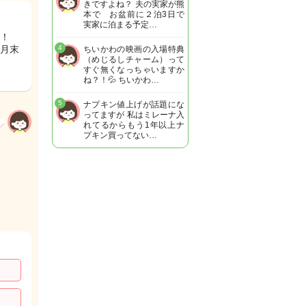
きですよね？ 夫の実家が熊
本で お盆前に２泊3日で
実家に泊まる予定…
！
月末
4
ちいかわの映画の入場特典
（めじるしチャーム）って
すぐ無くなっちゃいますか
ね？！💦 ちいかわ…
5
ナプキン値上げが話題にな
ってますが 私はミレーナ入
れてるからもう1年以上ナ
プキン買ってない…