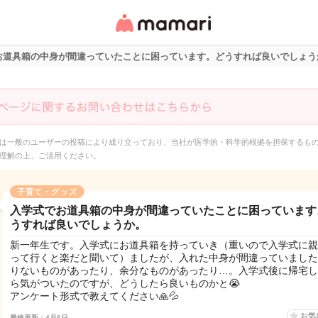
女性専用匿名QAアプ
リ・情報サイト
お道具箱の中身が間違っていたことに困っています。どうすれば良いでしょう
は一般のユーザーの投稿により成り立っており、当社が医学的・科学的根拠を担保するも
理解の上、ご活用ください。
子育て・グッズ
入学式でお道具箱の中身が間違っていたことに困っています
うすれば良いでしょうか。
新一年生です。入学式にお道具箱を持っていき（重いので入学式に親
って行くと楽だと聞いて）ましたが、入れた中身が間違っていました
りないものがあったり、余分なものがあったり…。入学式後に帰宅し
ら気がついたのですが、どうしたら良いものかと😭
アンケート形式で教えてください🙏💦
お気
最終更新：4月6日