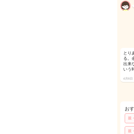
とり
る。
出来
いう
4月6日
お
親
親