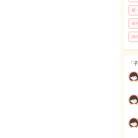
親
名
戌
「