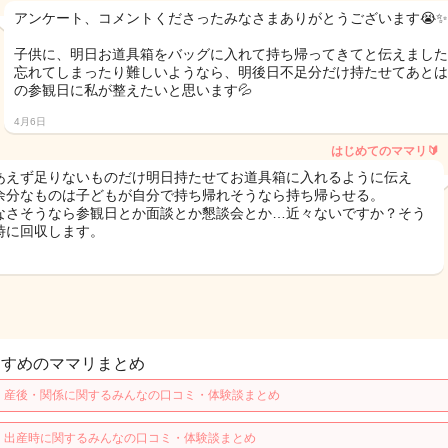
アンケート、コメントくださったみなさまありがとうございます😭✨
子供に、明日お道具箱をバッグに入れて持ち帰ってきてと伝えました
忘れてしまったり難しいようなら、明後日不足分だけ持たせてあとは
の参観日に私が整えたいと思います💦
4月6日
はじめてのママリ🔰
あえず足りないものだけ明日持たせてお道具箱に入れるように伝え
余分なものは子どもが自分で持ち帰れそうなら持ち帰らせる。
なさそうなら参観日とか面談とか懇談会とか…近々ないですか？そう
時に回収します。
すすめのママリまとめ
・産後・関係に関するみんなの口コミ・体験談まとめ
・出産時に関するみんなの口コミ・体験談まとめ