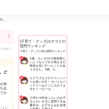
か。
[子育て・グッズ]カテゴリの
質問ランキング
のではあり
子育て・グッズ人気の質問ランキング
1
4歳、ちいかわの映画観た
いようなんですが実はまだ
映画を見に行ったことがあ
りません。 4歳、ち…
。ど
2
エアラブなどのファンシー
トお使いの方！ モバイルバ
が持
ッテリーはどこに入れてま
💦足
すか？ ベビーカ…
てか
3
小学4〜6年生くらいのお子
さんがいる方に質問です🙏
夏休み、お子さんはお友達
に入り
と約束して遊びま…