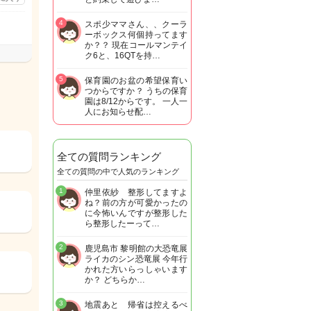
4
スポ少ママさん、、クーラ
ーボックス何個持ってます
か？？ 現在コールマンテイ
ク6と、16QTを持…
5
保育園のお盆の希望保育い
つからですか？ うちの保育
園は8/12からです。 一人一
人にお知らせ配…
全ての質問ランキング
全ての質問の中で人気のランキング
1
仲里依紗 整形してますよ
ね？前の方が可愛かったの
に今怖いんですが整形した
ら整形したーって…
2
鹿児島市 黎明館の大恐竜展
ライカのシン恐竜展 今年行
かれた方いらっしゃいます
か？ どちらか…
3
地震あと 帰省は控えるべ