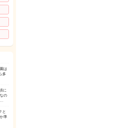
園は
ら多
頃に
夏なの
パ…
？と
か準