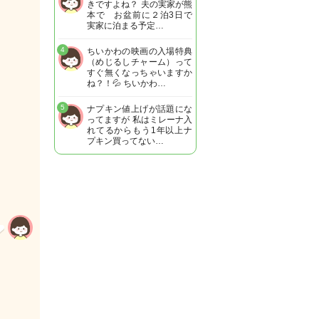
きですよね？ 夫の実家が熊
本で お盆前に２泊3日で
実家に泊まる予定…
4
ちいかわの映画の入場特典
（めじるしチャーム）って
すぐ無くなっちゃいますか
ね？！💦 ちいかわ…
5
ナプキン値上げが話題にな
ってますが 私はミレーナ入
れてるからもう1年以上ナ
プキン買ってない…