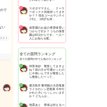
。
4
スポ少ママさん、、クーラ
ので
ーボックス何個持ってます
か？？ 現在コールマンテイ
ク6と、16QTを持…
ない
5
保育園のお盆の希望保育い
つからですか？ うちの保育
園は8/12からです。 一人一
に入り
1
人にお知らせ配…
全ての質問ランキング
全ての質問の中で人気のランキング
1
仲里依紗 整形してますよ
ね？前の方が可愛かったの
に今怖いんですが整形した
ら整形したーって…
2
鹿児島市 黎明館の大恐竜展
ライカのシン恐竜展 今年行
かれた方いらっしゃいます
か？ どちらか…
3
地震あと 帰省は控えるべ