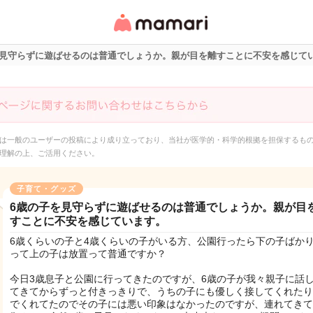
女性専用匿名QAアプ
リ・情報サイト
を見守らずに遊ばせるのは普通でしょうか。親が目を離すことに不安を感じて
は一般のユーザーの投稿により成り立っており、当社が医学的・科学的根拠を担保するも
理解の上、ご活用ください。
子育て・グッズ
6歳の子を見守らずに遊ばせるのは普通でしょうか。親が目
すことに不安を感じています。
6歳くらいの子と4歳くらいの子がいる方、公園行ったら下の子ばか
って上の子は放置って普通ですか？
今日3歳息子と公園に行ってきたのですが、6歳の子が我々親子に話
てきてからずっと付きっきりで、うちの子にも優しく接してくれたり
でくれてたのでその子には悪い印象はなかったのですが、連れてきて