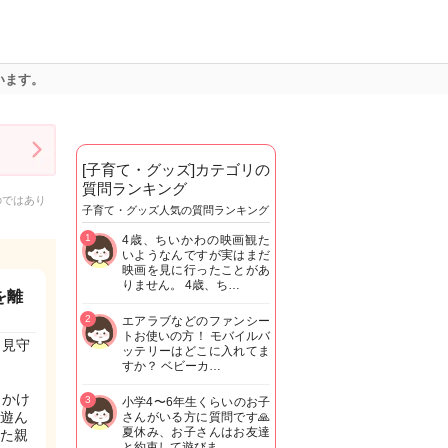
います。
[子育て・グッズ]カテゴリの
質問ランキング
のではあり
子育て・グッズ人気の質問ランキング
1
4歳、ちいかわの映画観た
いようなんですが実はまだ
映画を見に行ったことがあ
りません。 4歳、ち…
を離
2
エアラブなどのファンシー
トお使いの方！ モバイルバ
り見守
ッテリーはどこに入れてま
すか？ ベビーカ…
しかけ
3
小学4〜6年生くらいのお子
遊ん
さんがいる方に質問です🙏
夏休み、お子さんはお友達
た親
と約束して遊びま…