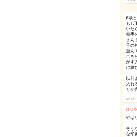
6歳
もし
いた
相手
さん
子の
遊ん
こち
がす
に絡
以前
入れ
とか
4月6日
はじめ
やは
そう
な印