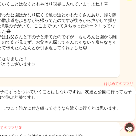
ていくことはなくともやはり視界に入れていますよね！💡
行った公園はかなり広くて散歩道とかもたくさんあり、帰り際
の散歩道を歩きながら帰ってたのですが後ろから声がして振り
と6歳の子がいて、ここまでついてきちゃったのー？！ってな
た😂
子はお父さんと下の子と来てたのですが、もちろん公園から離
たので姿が見えず、お父さん探してるんじゃない？戻らなきゃ
って伝えたらなんとか引き返してくれました😂
になりました！
がとうございます✨
はじめてのママリ
の子にずっとついていくことはしないですね。友達と公園に行っても子
けで遊ぶ年齢ですし！
、しつこく誰かに付き纏ってそうなら近くに行くとは思います。
てのママリ🔰