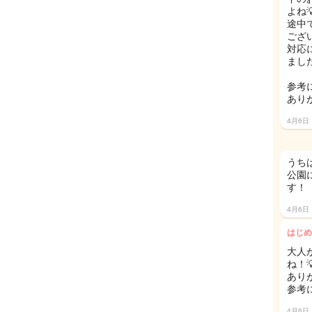
よね
途中
ござ
対応
ました
参考
あり
4月6日
うち
公園
す！
4月6日
はじめ
大人
ね！
あり
参考
4月6日