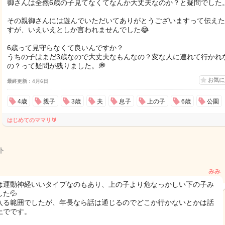
御さんは全然6歳の子見てなくてなんか大丈夫なのか？と疑問でした
その親御さんには遊んでいただいてありがとうございますって伝えた
すが、いえいえとしか言われませんでした😂
6歳って見守らなくて良いんですか？
うちの子はまだ3歳なので大丈夫なもんなの？変な人に連れて行かれ
の？って疑問が残りました。💭
お気
最終更新：4月6日
4歳
親子
3歳
夫
息子
上の子
6歳
公園
はじめてのママリ🔰
ト
みみ
は運動神経いいタイプなのもあり、上の子より危なっかしい下の子み
た💦
入る範囲でしたが、年長なら話は通じるのでどこか行かないとかは話
上でです。