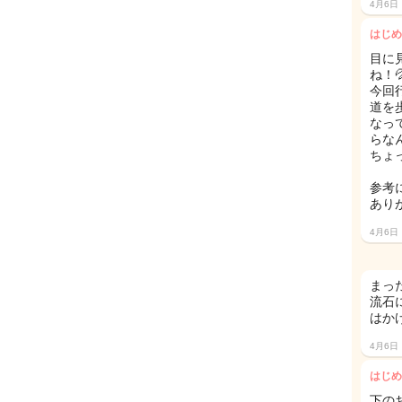
4月6日
はじめ
目に
ね！
今回
道を
なっ
らな
ちょ
参考
あり
4月6日
まっ
流石
はか
4月6日
はじめ
下の