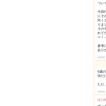
つい
今回
にそ
向く
りまし
その
れて
ー！
参考
あり
4月6日
6歳
供だ
ただ
4月6日
はじめ