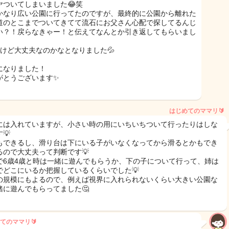
ヤついてしまいました😂笑
かなり広い公園に行ってたのですが、最終的に公園から離れた
道のとこまでついてきてて流石にお父さん心配で探してるんじ
い？！戻らなきゃー！と伝えてなんとか引き返してもらいまし
だけど大丈夫なのかなとなりました💦
になりました！
がとうございます✨
はじめてのママリ🔰
には入れていますが、小さい時の用にいちいちついて行ったりはしな
💡
もできるし、滑り台は下にいる子がいなくなってから滑るとかもでき
るので大丈夫って判断です💡
で6歳4歳と時は一緒に遊んでもらうか、下の子について行って、姉は
でどこにいるか把握しているくらいでした💡
の規模にもよるので、例えば視界に入れられないくらい大きい公園な
緒に遊んでもらってました🤔
てのママリ🔰