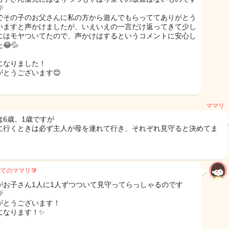

でその子のお父さんに私の方から遊んでもらっててありがとう
いますと声かけましたが、いえいえの一言だけ返ってきて少し
にはモヤついてたので、声かけはするというコメントに安心し
😂💦
になりました！
がとうございます😊
ママリ
は6歳、1歳ですが
に行くときは必ず主人が母を連れて行き、それぞれ見守ると決めてま
てのママリ🔰
がお子さん1人に1人ずつついて見守ってらっしゃるのです

がとうございます！
になります！✨