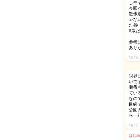
しモ
今回
散歩
ゃな
た😂
6歳
参考
あり
4月6日
視界
いです
順番
てい
なの
目線
公園
ら一
4月6日
はじめ