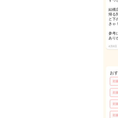
ずっ
結構
帰る
と下
きゃ
参考
あり
4月6日
お
妊
妊
妊
妊