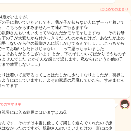
はじめてのままり
と4歳がいますが、
下の子に着いていたとしても、我が子が知らない人にずーっと着いて
ら、こちらからすみませんって連れて行きます💦
の親御さんもいえいえって💦なんだかモヤモヤしますね……そのお母
も下の子が大変だから付きっきりだったのかもだけど、あなたが上の
相手しないから他の親御さんに話しかけてるんでしょ……こっちから
でってお願いしたわけじゃない……って思っちゃいました
らこそありがとうございます とか、下の子についてばかりでうちの子
みませんでした とかそんな感じで返します、私なら(というか他の子
むまで放置しない……)
よりは着いて見守るってことはたしかに少なくなりましたが、視界に
るようにはしていますし、よその家庭の邪魔していたら、すみません
言ってます
てのママリ🔰
り視界には入る範囲にはいますよね💦
なんです、その子は本当に優しくて楽しく遊んでくれたので嫌
象はなかったのですが、親御さんのいえいえだけの一言には少