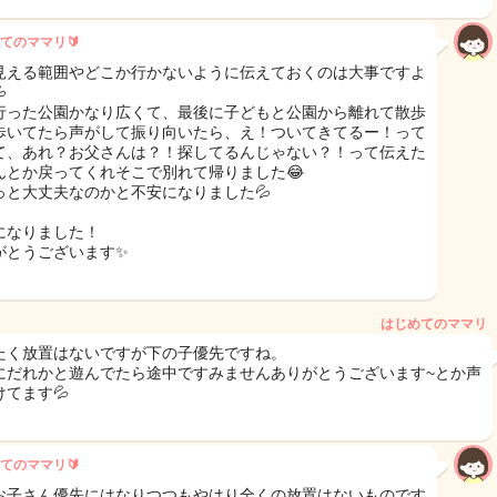
てのママリ🔰
見える範囲やどこか行かないように伝えておくのは大事ですよ

行った公園かなり広くて、最後に子どもと公園から離れて散歩
歩いてたら声がして振り向いたら、え！ついてきてるー！って
て、あれ？お父さんは？！探してるんじゃない？！って伝えた
んとか戻ってくれそこで別れて帰りました😂
っと大丈夫なのかと不安になりました💦
になりました！
がとうございます✨
はじめてのママリ
たく放置はないですが下の子優先ですね。
にだれかと遊んでたら途中ですみませんありがとうございます~とか声
けてます💦
てのママリ🔰
お子さん優先にはなりつつもやはり全くの放置はないものです