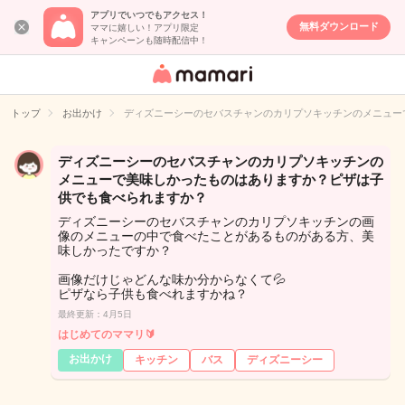
アプリでいつでもアクセス！
無料ダウンロード
ママに嬉しい！アプリ限定
キャンペーンも随時配信中！
女性専用匿名QA
アプリ・情報サ
トップ
お出かけ
ディズニーシーのセバスチャンのカリプソキッチンのメニュー
イト
ディズニーシーのセバスチャンのカリプソキッチンの
メニューで美味しかったものはありますか？ピザは子
供でも食べられますか？
ディズニーシーのセバスチャンのカリプソキッチンの画
像のメニューの中で食べたことがあるものがある方、美
味しかったですか？
画像だけじゃどんな味か分からなくて💦
ピザなら子供も食べれますかね？
最終更新：4月5日
はじめてのママリ🔰
お出かけ
キッチン
バス
ディズニーシー