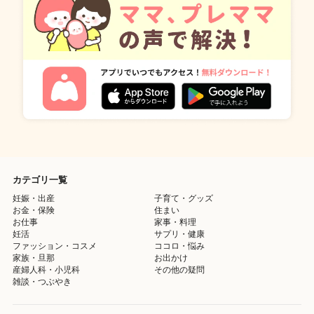
カテゴリ一覧
妊娠・出産
子育て・グッズ
お金・保険
住まい
お仕事
家事・料理
妊活
サプリ・健康
ファッション・コスメ
ココロ・悩み
家族・旦那
お出かけ
産婦人科・小児科
その他の疑問
雑談・つぶやき