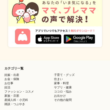
カテゴリ一覧
妊娠・出産
子育て・グッズ
お金・保険
住まい
お仕事
家事・料理
妊活
サプリ・健康
ファッション・コスメ
ココロ・悩み
家族・旦那
お出かけ
産婦人科・小児科
その他の疑問
雑談・つぶやき