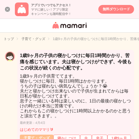
アプリでいつでもアクセス！
無料ダウンロード
ママに嬉しい！アプリ限定
キャンペーンも随時配信中！
女性専用匿名QA
アプリ・情報サ
トップ
子育て・グッズ
1歳9ヶ月の子供の寝かしつけに毎日1時間かかり、苦
イト
1歳9ヶ月の子供の寝かしつけに毎日1時間かかり、苦
痛を感じています。夫は寝かしつけができず、今後も
この状況が続くのか心配です。
1歳9ヶ月の子供育ててます。
寝かしつけに毎日、毎日1時間はかかります。
うちの子は寝れない病気なんでしょうか？😭
夫だと寝かしつけ出来ないので子供が生まれてからは毎
日私が寝かしつけてます。
息子と一緒にいる時は楽しいのに、1日の最後の寝かしつ
けの時だけ本当に苦痛です。
これからもこの寝かしつけに1時間以上かかるのかと思う
と涙出てきます。。
最終更新：4月4日
はじめてのママリ🔰
子育て・グッズ
寝かしつけ
夫
息子
1歳9ヶ月