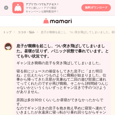
アプリでいつでもアクセス！
無料ダウンロード
ママに嬉しい！アプリ限定
キャンペーンも随時配信中！
女性専用匿名QA
アプリ・情報サ
トップ
ココロ・悩み
息子が癇癪を起こし、つい突き飛ばしてしまいました。昼
イト
息子が癇癪を起こし、つい突き飛ばしてしまいまし
た。昼寝が足りず、パニック状態で暴れています。と
ても辛い状況です。
ギャン泣き癇癪の息子を突き飛ばしてしまいました。
寝る前にジュースの催促をしてきた息子に「また明日
ね」と伝えたらいつものように癇癪が始まりました。仕
事から帰ってきた旦那が見兼ねて二回の遊び部屋に連れ
てってくれたのですが再び癇癪。そこから1時間経つんじ
ゃないかというくらいずっとギャン泣きで手のつけよう
がありません。
原因は多分30分くらいしか昼寝ができなかったからで
す。
なのでギャン泣きの息子を抱き抱え早めに寝室へ連れて
いきましたが永遠床に寝っ転がり暴れ回りながらギャン