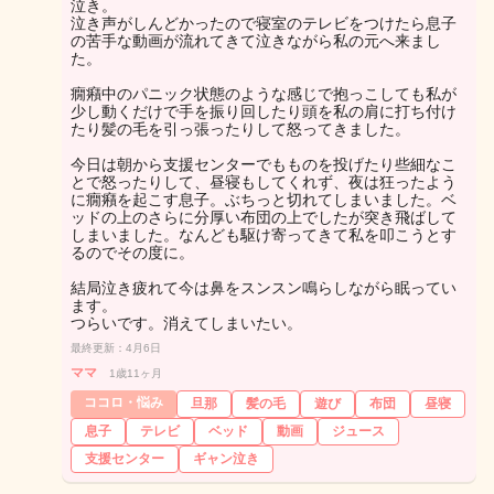
泣き。
泣き声がしんどかったので寝室のテレビをつけたら息子
の苦手な動画が流れてきて泣きながら私の元へ来まし
た。
癇癪中のパニック状態のような感じで抱っこしても私が
少し動くだけで手を振り回したり頭を私の肩に打ち付け
たり髪の毛を引っ張ったりして怒ってきました。
今日は朝から支援センターでもものを投げたり些細なこ
とで怒ったりして、昼寝もしてくれず、夜は狂ったよう
に癇癪を起こす息子。ぶちっと切れてしまいました。ベ
ッドの上のさらに分厚い布団の上でしたが突き飛ばして
しまいました。なんども駆け寄ってきて私を叩こうとす
るのでその度に。
結局泣き疲れて今は鼻をスンスン鳴らしながら眠ってい
ます。
つらいです。消えてしまいたい。
最終更新：4月6日
ママ
1歳11ヶ月
ココロ・悩み
旦那
髪の毛
遊び
布団
昼寝
息子
テレビ
ベッド
動画
ジュース
支援センター
ギャン泣き