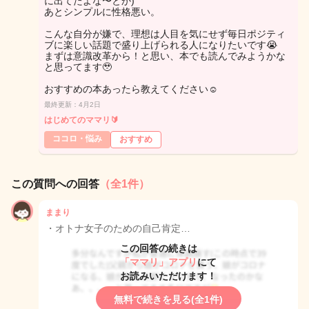
に出てたよな〜とか)
あとシンプルに性格悪い。
こんな自分が嫌で、理想は人目を気にせず毎日ポジティ
ブに楽しい話題で盛り上げられる人になりたいです😭
まずは意識改革から！と思い、本でも読んでみようかな
と思ってます🥹
おすすめの本あったら教えてください☺️
最終更新：4月2日
はじめてのママリ🔰
ココロ・悩み
おすすめ
この質問への回答
（全1件）
ままり
・オトナ女子のための自己肯定…
この回答の続きは
「ママリ」アプリ
にて
お読みいただけます！
無料で続きを見る(全1件)