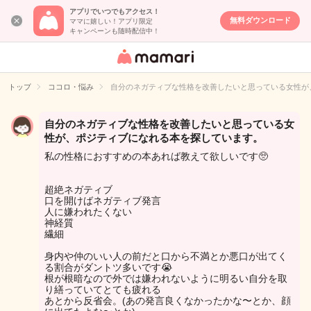
アプリでいつでもアクセス！
無料ダウンロード
ママに嬉しい！アプリ限定
キャンペーンも随時配信中！
女性専用匿名QA
アプリ・情報サ
トップ
ココロ・悩み
自分のネガティブな性格を改善したいと思っている女性が
イト
自分のネガティブな性格を改善したいと思っている女
性が、ポジティブになれる本を探しています。
私の性格におすすめの本あれば教えて欲しいです🥺
超絶ネガティブ
口を開けばネガティブ発言
人に嫌われたくない
神経質
繊細
身内や仲のいい人の前だと口から不満とか悪口が出てく
る割合がダントツ多いです😭
根が根暗なので外では嫌われないように明るい自分を取
り繕っていてとても疲れる
あとから反省会。(あの発言良くなかったかな〜とか、顔