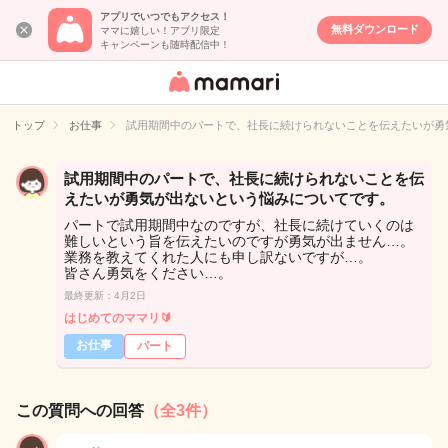
アプリでいつでもアクセス！
無料ダウンロード
ママに嬉しい！アプリ限定
キャンペーンも随時配信中！
女性専用匿名QA
アプリ・情報サ
トップ
お仕事
試用期間中のパートで、社長に続けられないことを伝えたいが勇
イト
試用期間中のパートで、社長に続けられないことを伝
えたいが勇気が出ないという悩みについてです。
パートで試用期間中なのですが、社長に続けていくのは
難しいという旨を伝えたいのですが勇気が出ません…。
業務を教えてくれた人にも申し訳ないですが…。
皆さん勇気をください…。
最終更新：4月2日
はじめてのママリ🔰
お仕事
パート
この質問への回答
（全3件）