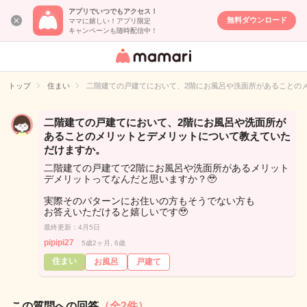
アプリでいつでもアクセス！
無料ダウンロード
ママに嬉しい！アプリ限定
キャンペーンも随時配信中！
女性専用匿名QA
アプリ・情報サ
トップ
住まい
二階建ての戸建てにおいて、2階にお風呂や洗面所があることの
イト
二階建ての戸建てにおいて、2階にお風呂や洗面所が
あることのメリットとデメリットについて教えていた
だけますか。
二階建ての戸建てで2階にお風呂や洗面所があるメリット
デメリットってなんだと思いますか？🥹
実際そのパターンにお住いの方もそうでない方も
お答えいただけると嬉しいです🥹
最終更新：4月5日
pipipi27
5歳2ヶ月, 6歳
住まい
お風呂
戸建て
この質問への回答
（全2件）