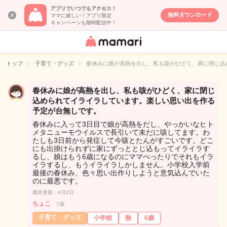
アプリでいつでもアクセス！
無料ダウンロード
ママに嬉しい！アプリ限定
キャンペーンも随時配信中！
女性専用匿名QA
アプリ・情報サ
トップ
子育て・グッズ
春休みに娘が高熱を出し、私も咳がひどく、家に閉じ込
イト
春休みに娘が高熱を出し、私も咳がひどく、家に閉じ
込められてイライラしています。楽しい思い出を作る
予定が台無しです。
春休みに入って3日目で娘が高熱をだし、やっかいなヒト
メタニューモウイルスで長引いて未だに咳してます。わ
たしも3日前から発症して今咳とたんがすごいです。どこ
にも出掛けられずに家にずっととじ込もってイライラす
るし、娘はもう6歳になるのにママべったりでそれもイラ
イラするし、もうイライラしかしません。小学校入学前
最後の春休み、色々思い出作りしようと意気込んでいた
のに最悪です。
最終更新：4月2日
ちょこ
7歳
子育て・グッズ
小学校
熱
6歳