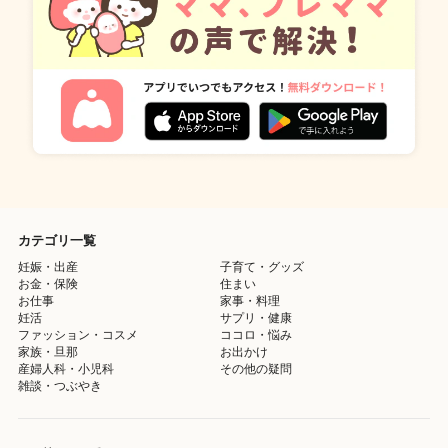
カテゴリ一覧
妊娠・出産
子育て・グッズ
お金・保険
住まい
お仕事
家事・料理
妊活
サプリ・健康
ファッション・コスメ
ココロ・悩み
家族・旦那
お出かけ
産婦人科・小児科
その他の疑問
雑談・つぶやき