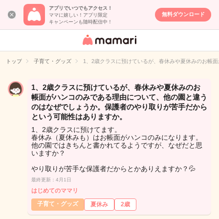
アプリでいつでもアクセス！
無料ダウンロード
ママに嬉しい！アプリ限定
キャンペーンも随時配信中！
女性専用匿名QA
アプリ・情報サ
トップ
子育て・グッズ
1、2歳クラスに預けているが、春休みや夏休みのお帳
イト
1、2歳クラスに預けているが、春休みや夏休みのお
帳面がハンコのみである理由について、他の園と違う
のはなぜでしょうか。保護者のやり取りが苦手だから
という可能性はありますか。
1、2歳クラスに預けてます。
春休み（夏休みも）はお帳面がハンコのみになります。
他の園ではきちんと書かれてるようですが、なぜだと思
いますか？
やり取りが苦手な保護者だからとかありえますか？💦
最終更新：4月1日
はじめてのママリ
子育て・グッズ
夏休み
2歳