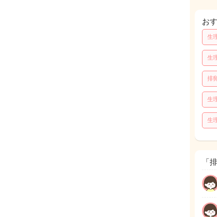
お
生
生
排
生
生
「