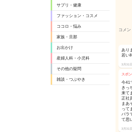
サプリ・健康
ファッション・コスメ
ココロ・悩み
コメン
家族・旦那
お出かけ
あり
若い
産婦人科・小児科
3月31
その他の疑問
スポン
雑談・つぶやき
今4
きっ
来て
正社
まあ
って
バラ
て思
3月31