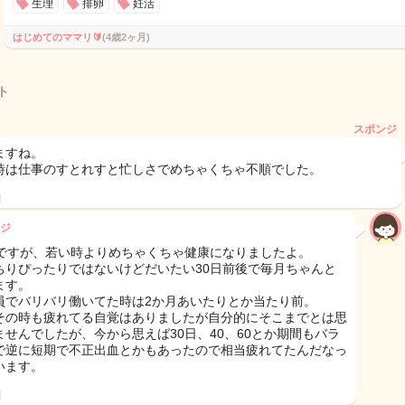
生理
排卵
妊活
はじめてのママリ🔰
(4歳2ヶ月)
ト
スポンジ
ますね。
時は仕事のすとれすと忙しさでめちゃくちゃ不順でした。
日
ジ
1ですが、若い時よりめちゃくちゃ健康になりましたよ。
ちりぴったりではないけどだいたい30日前後で毎月ちゃんと
ます。
員でバリバリ働いてた時は2か月あいたりとか当たり前。
その時も疲れてる自覚はありましたが自分的にそこまでとは思
ませんでしたが、今から思えば30日、40、60とか期間もバラ
で逆に短期で不正出血とかもあったので相当疲れてたんだなっ
います。
日