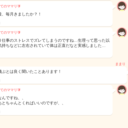
てのママリ🔰
後、毎月きましたか？！
日
てのママリ🔰
り仕事のストレスでズレてしまうのですね…生理って思った以
気持ちなどに左右されていて体は正直だなと実感しました…
ままり
飛ぶとは良く聞いたことあります！
日
てのママリ🔰
なんですね、、
あとちゃんとくればいいのですが、、
日