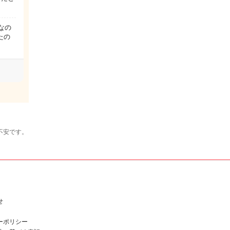
なの
たの
不安です。
せ
ーポリシー