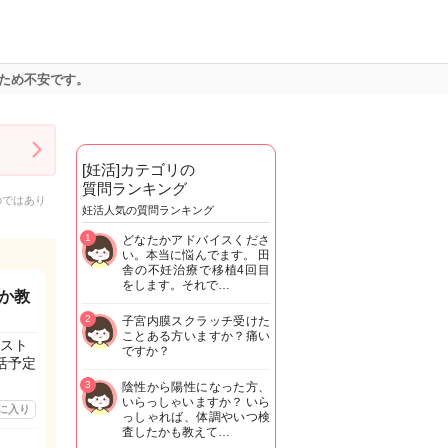
ため不安です。
[妊活]カテゴリの
質問ランキング
のではあり
妊活人気の質問ランキング
1
どなたかアドバイスくださ
い。本当に悩んでます。 田
舎の不妊治療で移植4回目
をします。それで…
か教
2
子宮内膜スクラッチ受けた
ことある方いますか？痛い
スト
ですか？
活予定
3
陰性から陽性になった方、
いらっしゃいますか？ いら
に入り
っしゃれば、体調やいつ検
査したかも教えて…