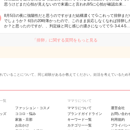
思うけどまだ心拍が見えないので来週にと言われ8/5に心拍が確認出来…
8月5日の夜に強陽性だと思うのですがまだ結構濃くて💦これって排卵まだ
でしょうか？ 6日の20時薄かったので、このまま反応しなくなれば排卵し
か？と思ったのですが、、判定線と同じ感じの濃さになってて💦 3-4.4-5…
「排卵」に関する質問をもっと見る
れていることについて、同じ経験があるか教えてください。妊活を考えているため
一覧
ママリについて
ファッション・コスメ
ママリについて
運営会社
ッズ
ココロ・悩み
ブランドガイドライン
お問い合わ
家族・旦那
キーワード一覧
利用規約
お出かけ
カテゴリ一一覧
プライバシ