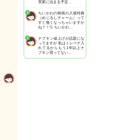
実家に泊まる予定…
4
ちいかわの映画の入場特典
（めじるしチャーム）って
すぐ無くなっちゃいますか
ね？！💦 ちいかわ…
5
ナプキン値上げが話題にな
ってますが 私はミレーナ入
れてるからもう1年以上ナ
プキン買ってない…