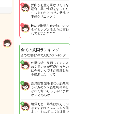
4
採卵がお盆と重なりそうな
場合、薬で生理をずらした
りしますか？ 今その状況で
不妊クリニックに…
5
Hcgで排卵させた時、いつ
タイミングとるように言わ
れてますか？？？
全ての質問ランキング
全ての質問の中で人気のランキング
1
仲里依紗 整形してますよ
ね？前の方が可愛かったの
に今怖いんですが整形した
ら整形したーって…
2
鹿児島市 黎明館の大恐竜展
ライカのシン恐竜展 今年行
かれた方いらっしゃいます
か？ どちらか…
3
地震あと 帰省は控えるべ
きですよね？ 夫の実家が熊
本で お盆前に２泊3日で