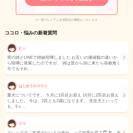
※一部プレミアム会員限定の機能もございます
ココロ・悩みの新着質問
むー
実の姉とLINEで姉妹喧嘩しました お互いの価値観の違いか
ら喧嘩に発展したのですが、 姉は昔から頭に来たら容赦無く
今でもそれ…
はじめてのママリ
愛犬についてです。 ５月に1匹目お迎え 10月に2匹目お迎え
しました。 今は、2匹とも2歳になります。 先住犬といって
も、5ヶ…
ママ
スレッズで「友達少ない人は幸せ」って何度か見て😇 私、友