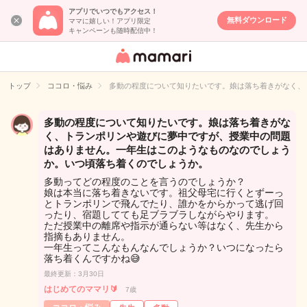
アプリでいつでもアクセス！
無料ダウンロード
ママに嬉しい！アプリ限定
キャンペーンも随時配信中！
女性専用匿名QA
アプリ・情報サ
トップ
ココロ・悩み
多動の程度について知りたいです。娘は落ち着きがなく、
イト
多動の程度について知りたいです。娘は落ち着きがな
く、トランポリンや遊びに夢中ですが、授業中の問題
はありません。一年生はこのようなものなのでしょう
か。いつ頃落ち着くのでしょうか。
多動ってどの程度のことを言うのでしょうか？
娘は本当に落ち着きないです。祖父母宅に行くとずーっ
とトランポリンで飛んでたり、誰かをからかって逃げ回
ったり、宿題してても足ブラブラしながらやります。
ただ授業中の離席や指示が通らない等はなく、先生から
指摘もありません。
一年生ってこんなもんなんでしょうか？いつになったら
落ち着くんですかね😅
最終更新：3月30日
はじめてのママリ🔰
7歳