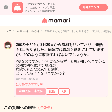
アプリでいつでもアクセス！
無料ダウンロード
ママに嬉しい！アプリ限定
キャンペーンも随時配信中！
女性専用匿名QA
アプリ・情報サ
トップ
産婦人科・小児科
2歳の子どもが3月20日から風邪をひいており、発熱
イト
2歳の子どもが3月20日から風邪をひいており、発熱
も3回ありました。病院では風邪と診断されています
が、どのように改善すればよいでしょうか。
2歳なのですが、3/20ごろからずーと風邪引いてます💦こ
の間に間を空けて3回発熱…
病院でもただの風邪と診断。
どうしたらよくなりますかね😭
最終更新：3月30日
はじめてのママリ🔰
産婦人科・小児科
病院
2歳
この質問への回答
（全2件）