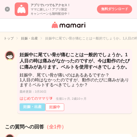
アプリでいつでもアクセス！
無料ダウンロード
ママに嬉しい！アプリ限定
キャンペーンも随時配信中！
女性専用匿名QA
アプリ・情報サ
トップ
妊娠・出産
妊娠中に尾てい骨が痛むことは一般的でしょうか。1人目の
イト
妊娠中に尾てい骨が痛むことは一般的でしょうか。1
人目の時は痛みがなかったのですが、今は動作のたび
に痛みがあります。ベルトを使用すべきでしょうか。
妊娠中、尾てい骨が痛いのはあるあるですか？
1人目の時はなかったのですが、動作のたびに痛みがあり
ます💧ベルトするべきでしょうか？
最終更新：3月30日
はじめてのママリ🔰
生後1ヶ月, 2歳10ヶ月
妊娠・出産
妊娠中
この質問への回答
（全1件）