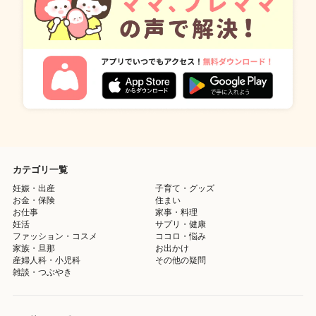
カテゴリ一覧
妊娠・出産
子育て・グッズ
お金・保険
住まい
お仕事
家事・料理
妊活
サプリ・健康
ファッション・コスメ
ココロ・悩み
家族・旦那
お出かけ
産婦人科・小児科
その他の疑問
雑談・つぶやき