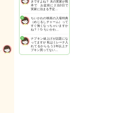
きですよね？ 夫の実家が熊
本で お盆前に２泊3日で
実家に泊まる予定…
4
ちいかわの映画の入場特典
（めじるしチャーム）って
すぐ無くなっちゃいますか
ね？！💦 ちいかわ…
5
ナプキン値上げが話題にな
ってますが 私はミレーナ入
れてるからもう1年以上ナ
プキン買ってない…