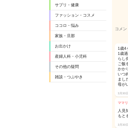
サプリ・健康
ファッション・コスメ
ココロ・悩み
コメン
家族・旦那
お出かけ
1歳
1歳
産婦人科・小児科
らし
ご飯
その他の疑問
かか
いつ
雑談・つぶやき
まし
母が
3月30
ママリ
人見
もと
3月30