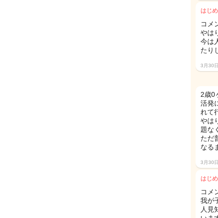
はじめ
コメ
やは
今は
たり
3月30
2歳
活発
れて
やは
題な
ただ
なる
3月30
はじめ
コメ
我が
人見