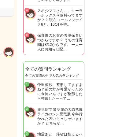
4
スポ少ママさん、、クーラ
ーボックス何個持ってます
か？？ 現在コールマンテイ
ク6と、16QTを持…
5
保育園のお盆の希望保育い
つからですか？ うちの保育
園は8/12からです。 一人一
人にお知らせ配…
全ての質問ランキング
全ての質問の中で人気のランキング
1
仲里依紗 整形してますよ
ね？前の方が可愛かったの
に今怖いんですが整形した
ら整形したーって…
2
鹿児島市 黎明館の大恐竜展
ライカのシン恐竜展 今年行
かれた方いらっしゃいます
か？ どちらか…
3
地震あと 帰省は控えるべ