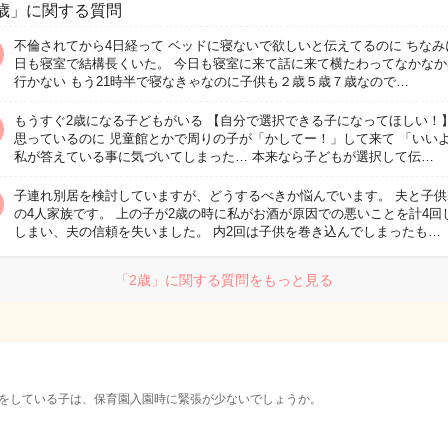
歳」に関する質問
不倫されてから4日経って ベッドに寝ないで欲しいと伝えてるのに ちなみ
日も寝室で結構長くいた。 今日も寝室に来て話に来て横たわってなかなか
行かない もう21時半で寝なきゃなのに子供も２歳５歳７歳なので…
もうすぐ2歳になる子どもがいる 【自分で選択できる子になってほしい！
思っているのに 児童館とかで周りの子が「かしてー！」して来て 「いい
私が答えている事に気づいてしまった… 本来なら子どもが選択して伝…
子連れ別居を検討していますが、どうするべきか悩んでいます。 夫と子供
の4人家族です。 上の子が2歳の時に私がお酒が原因での悪いことを計4回
しまい、夫の信頼を失いました。 内2回は子供を巻き込んでしまったも…
「2歳」に関する質問をもっと見る
をしている子は、保育園入園時に緊張が少ないでしょうか。