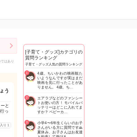
[子育て・グッズ]カテゴリの
質問ランキング
のではあり
子育て・グッズ人気の質問ランキング
1
4歳、ちいかわの映画観た
いようなんですが実はまだ
映画を見に行ったことがあ
りません。 4歳、ち…
ょう
2
エアラブなどのファンシー
トお使いの方！ モバイルバ
ターと
ッテリーはどこに入れてま
行っ
すか？ ベビーカ…
3
小学4〜6年生くらいのお子
に入り
1
さんがいる方に質問です🙏
夏休み、お子さんはお友達
と約束して遊びま…