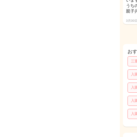
いま
うち
親子
3月30
お
三
入
入
入
入