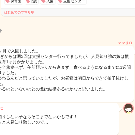
保育園
2歳
入園
支援センター
はじめてのママリ🔰
ト
ママリ🍞
4ヶ月で入園しました。
過ぎからは週3回は支援センター行ってましたが、人見知り強の娘は慣
保育1ヶ月かかりました。
を全然食べず、午前預かりから進まず、食べるようになるまでに3週間
りました。
終わるんだと思っていましたが、お昼寝は初日からできて拍子抜けし
た。
いるのといないのとの差は結構あるのかなと思いました。
日
🍞
知りしない子ならそこまでないかもです！
もと人見知り激しいので…
日