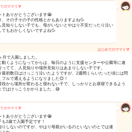
てのママリ🔰
ントありがとうございます😭
り、その子その子の性格とかもありますよね💦
人見知りしない子でも、母がいないとやはり不安だったり泣い
してもおかしくないですよね💦
日
はじめてのママリ🔰
0ヶ月で入園しました。
に動くようになってからは、毎日のように支援センターや公園等に連
行ってて、人見知りや場所見知りはあまりしない子です。
り最初数日はけっこう泣いたようですが、2週間くらいたった頃には問
くフルで通えるようになりました😊！
普段から場所が変わると寝れない子で、しっかりとお昼寝できるよう
まではけっこうかかりました…😅
日
てのママリ🔰
ントありがとうございます😭
子も2歳で入園予定です！
知りしないのですが、やはり母親がいるのといないのとでは違