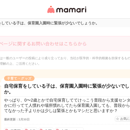
女性専用匿名QAアプ
リ・情報サイト
をしている子は、保育園入園時に緊張が少ないでしょうか。
は一般のユーザーの投稿により成り立っており、当社が医学的・科学的根拠を担保するも
理解の上、ご活用ください。
子育て・グッズ
自宅保育をしている子は、保育園入園時に緊張が少ないでし
か。
やっぱり、0〜2歳とかで自宅保育しててけっこう普段から支援セン
かに行ってて人慣れや場所慣れしてたら保育園入園しても、普段から
てなかった子よりかは少しは緊張とかもマシだと思いますか？
お気
最終更新：3月30日