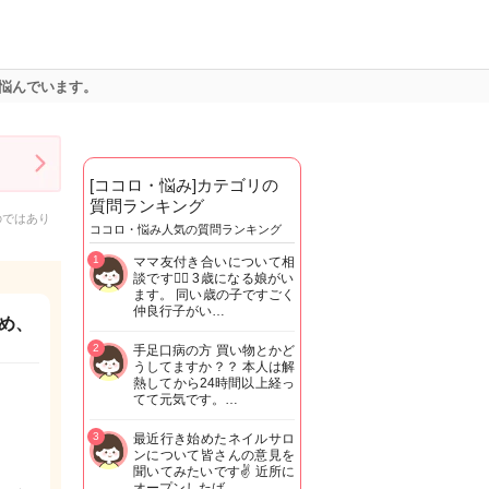
悩んでいます。
[ココロ・悩み]カテゴリの
質問ランキング
のではあり
ココロ・悩み人気の質問ランキング
1
ママ友付き合いについて相
談です🙇‍♂️ 3歳になる娘がい
ます。 同い歳の子ですごく
仲良行子がい…
め、
2
手足口病の方 買い物とかど
うしてますか？？ 本人は解
熱してから24時間以上経っ
てて元気です。…
3
最近行き始めたネイルサロ
ンについて皆さんの意見を
聞いてみたいです✌️ 近所に
オープンしたば…