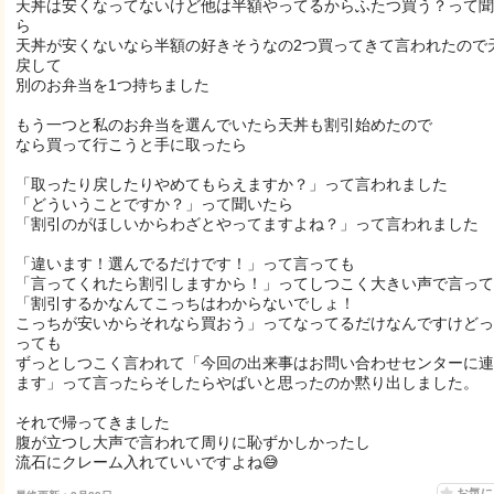
天丼は安くなってないけど他は半額やってるからふたつ買う？って聞
ら
天丼が安くないなら半額の好きそうなの2つ買ってきて言われたので
戻して
別のお弁当を1つ持ちました
もう一つと私のお弁当を選んでいたら天丼も割引始めたので
なら買って行こうと手に取ったら
「取ったり戻したりやめてもらえますか？」って言われました
「どういうことですか？」って聞いたら
「割引のがほしいからわざとやってますよね？」って言われました
「違います！選んでるだけです！」って言っても
「言ってくれたら割引しますから！」ってしつこく大きい声で言って
「割引するかなんてこっちはわからないでしょ！
こっちが安いからそれなら買おう」ってなってるだけなんですけどっ
っても
ずっとしつこく言われて「今回の出来事はお問い合わせセンターに連
ます」って言ったらそしたらやばいと思ったのか黙り出しました。
それで帰ってきました
腹が立つし大声で言われて周りに恥ずかしかったし
流石にクレーム入れていいですよね😅
お気