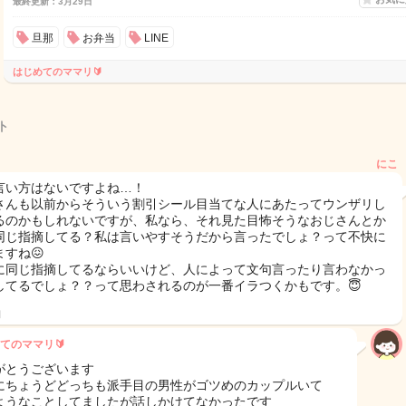
最終更新：3月29日
旦那
お弁当
LINE
はじめてのママリ🔰
ト
にこ
言い方はないですよね…！
さんも以前からそういう割引シール目当てな人にあたってウンザリし
るのかもしれないですが、私なら、それ見た目怖そうなおじさんとか
同じ指摘してる？私は言いやすそうだから言ったでしょ？って不快に
ますね😖
に同じ指摘してるならいいけど、人によって文句言ったり言わなかっ
してるでしょ？？って思わされるのが一番イラつくかもです。😇
日
てのママリ🔰
がとうございます
にちょうどどっちも派手目の男性がゴツめのカップルいて
ようなことしてましたが話しかけてなかったです