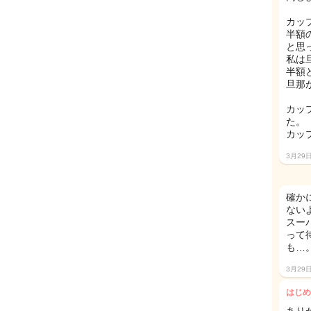
カッ
半額
と思
私は
半額
旦那
カッ
た。
カッ
3月29
確か
ない
スー
って
も…
3月29
はじめ