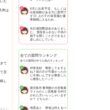
いた
4
8月に出産予定、もしくは
天丼は
出産経験がある方に質問で
す🙋‍♀️ 上の子の保育園が夏
季期間に入るため…
5
先日個別懇談会がありまし
た。 普段見られない子供の
様子を聞くことができると
楽しみにしていた…
全ての質問ランキング
全ての質問の中で人気のランキング
きて
1
仲里依紗 整形してますよ
て言
ね？前の方が可愛かったの
に今怖いんですが整形した
ら整形したーって…
絡し
2
鹿児島市 黎明館の大恐竜展
ライカのシン恐竜展 今年行
かれた方いらっしゃいます
か？ どちらか…
3
地震あと 帰省は控えるべ
に入り
1