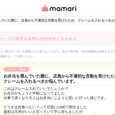
女性専用匿名QAアプ
リ・情報サイト
んでいた際に、店員から不適切な言動を受けたため、クレームを入れるべきか
は一般のユーザーの投稿により成り立っており、当社が医学的・科学的根拠を担保するも
理解の上、ご活用ください。
ココロ・悩み
お弁当を選んでいた際に、店員から不適切な言動を受けたた
クレームを入れるべきか悩んでいます。
これはクレーム入れていいでしょうか？
お弁当がちょうど半額になってました
仕事で遅くなり大人はお弁当にしようと買いに行った感じです。
どうする何食べたい？って旦那にLINEで聞きました
最初は天丼がいいと言っていて手に持ちましたが