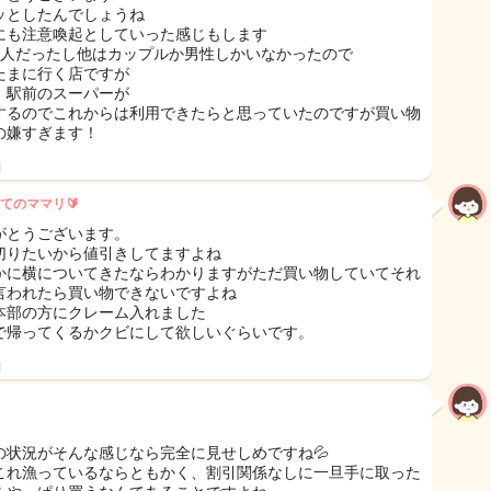
ッとしたんでしょうね
にも注意喚起としていった感じもします
1人だったし他はカップルか男性しかいなかったので
たまに行く店ですが
、駅前のスーパーが
するのでこれからは利用できたらと思っていたのですが買い物
の嫌すぎます！
日
てのママリ🔰
がとうございます。
切りたいから値引きしてますよね
かに横についてきたならわかりますがただ買い物していてそれ
言われたら買い物できないですよね
本部の方にクレーム入れました
で帰ってくるかクビにして欲しいぐらいです。
日
の状況がそんな感じなら完全に見せしめですね💦
これ漁っているならともかく、割引関係なしに一旦手に取った