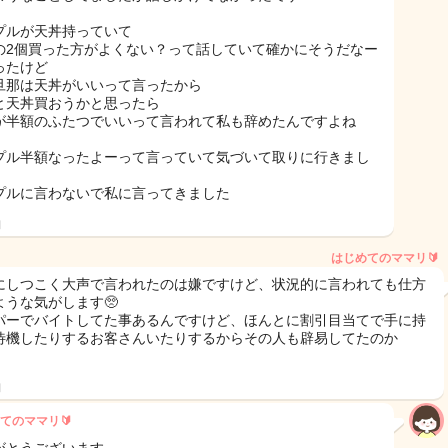
プルが天丼持っていて
の2個買った方がよくない？って話していて確かにそうだなー
ったけど
旦那は天丼がいいって言ったから
と天丼買おうかと思ったら
が半額のふたつでいいって言われて私も辞めたんですよね
プル半額なったよーって言っていて気づいて取りに行きまし
プルに言わないで私に言ってきました
日
はじめてのママリ🔰
にしつこく大声で言われたのは嫌ですけど、状況的に言われても仕方
ような気がします🥺
パーでバイトしてた事あるんですけど、ほんとに割引目当てで手に持
待機したりするお客さんいたりするからその人も辟易してたのか
。
日
てのママリ🔰