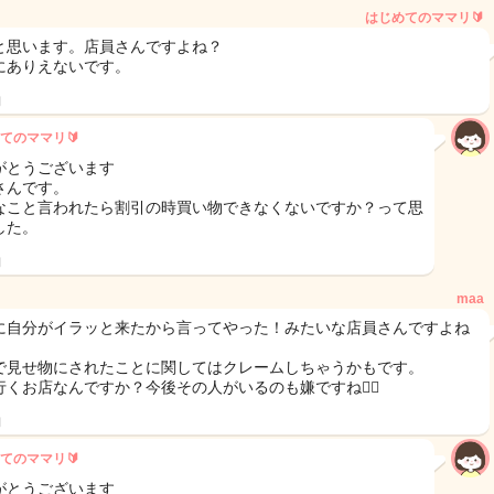
はじめてのママリ🔰
と思います。店員さんですよね？
にありえないです。
日
てのママリ🔰
がとうございます
さんです。
なこと言われたら割引の時買い物できなくないですか？って思
した。
日
maa
に自分がイラッと来たから言ってやった！みたいな店員さんですよね
で見せ物にされたことに関してはクレームしちゃうかもです。
行くお店なんですか？今後その人がいるのも嫌ですね🙅‍♀️
日
てのママリ🔰
がとうございます