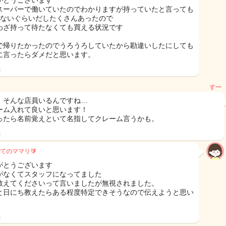
がとうございます
スーパーで働いていたのでわかりますが持っていたと言っても
もないぐらいだしたくさんあったので
わざ持って待たなくても買える状況です
で帰りたかったのでうろうろしていたから勘違いしたにしても
に言ったらダメだと思います。
日
すー
！そんな店員いるんですね…
ーム入れて良いと思います！
ったら名前覚えといて名指してクレーム言うかも。
日
てのママリ🔰
がとうございます
がなくてスタッフになってました
教えてくださいって言いましたが無視されました。
と日にち教えたらある程度特定できそうなので伝えようと思い
。
日