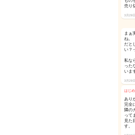
もの
売り
3月29
まぁ
ね。
だと
い？
私な
った
いま
3月29
はじめ
あり
完全
隣の
って
見た
す。