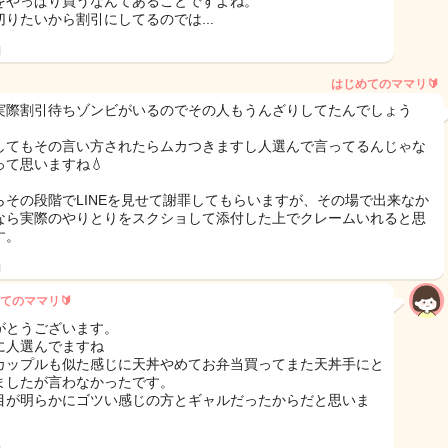
をやっぱり買うなんてあることですよね。
切りたいから割引にしてるのでは...
日
はじめてのママリ🔰
実際割引待ちゾンビがいるのでその人もうんざりしてたんでしょう
してもその言い方されたらムカつきますし人選んで言ってるんじゃな
って思いますね💧
らその段階でLINEを見せて謝罪してもらいますが、その場で出来なか
なら実際のやりとりをスクショして添付した上でクレームいれると思
す。
日
てのママリ🔰
がとうございます。
に人選んでますね
カップルも似た感じに天丼やめてお弁当買ってまた天丼手にと
ましたが言わなかったです。
目が明らかにゴツい感じの方とギャルだったからだと思いま