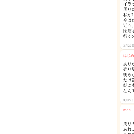
イラ
周り
私が
今は
近々
閉店
行く
3月29
はじめ
あり
売り
明ら
だけ
朝に
なん
3月29
maa
周り
あれ