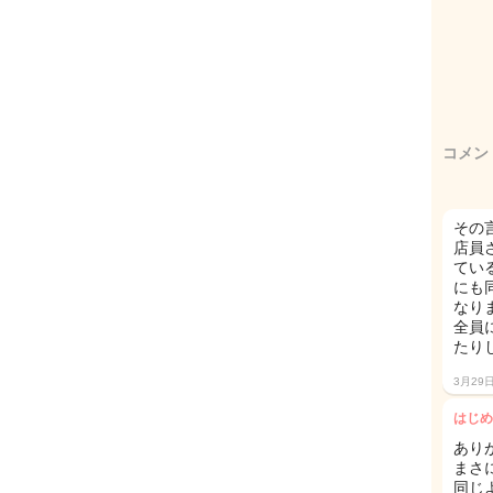
コメン
その
店員
てい
にも
なり
全員
たり
3月29
はじめ
あり
まさ
同じ