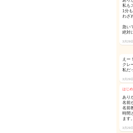
あり
私も
1分
わざ
急い
絶対
3月29
えー
クレ
私だ
3月29
はじめ
あり
名前
名前
時間
ます
3月29