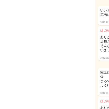
いい
流石
3月29
はじめ
あり
店員
そん
いま
3月29
完全
💦
まる
よく
3月29
はじめ
あり