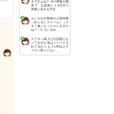
きですよね？ 夫の実家が熊
本で お盆前に２泊3日で
実家に泊まる予定…
4
ちいかわの映画の入場特典
（めじるしチャーム）って
すぐ無くなっちゃいますか
ね？！💦 ちいかわ…
5
ナプキン値上げが話題にな
ってますが 私はミレーナ入
れてるからもう1年以上ナ
プキン買ってない…