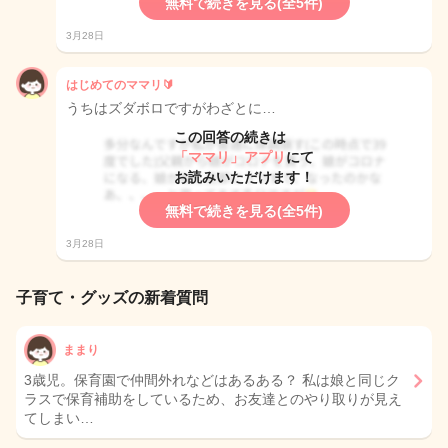
無料で続きを見る(全5件)
3月28日
はじめてのママリ🔰
うちはズダボロですがわざとに…
この回答の続きは
「ママリ」アプリ
にて
お読みいただけます！
無料で続きを見る(全5件)
3月28日
子育て・グッズの新着質問
ままり
3歳児。保育園で仲間外れなどはあるある？ 私は娘と同じク
ラスで保育補助をしているため、お友達とのやり取りが見え
てしまい…