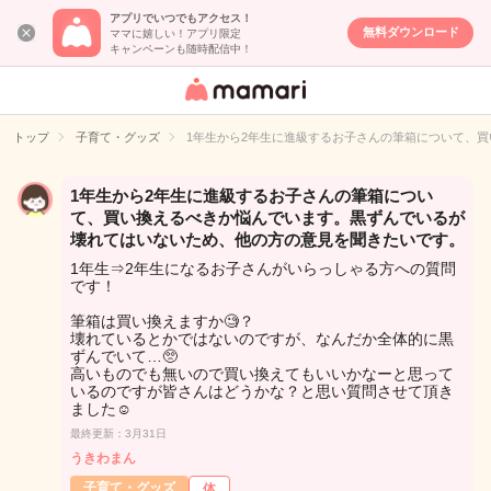
アプリでいつでもアクセス！
無料ダウンロード
ママに嬉しい！アプリ限定
キャンペーンも随時配信中！
女性専用匿名QA
アプリ・情報サ
トップ
子育て・グッズ
1年生から2年生に進級するお子さんの筆箱について、
イト
1年生から2年生に進級するお子さんの筆箱につい
て、買い換えるべきか悩んでいます。黒ずんでいるが
壊れてはいないため、他の方の意見を聞きたいです。
1年生⇒2年生になるお子さんがいらっしゃる方への質問
です！
筆箱は買い換えますか🧐？
壊れているとかではないのですが、なんだか全体的に黒
ずんでいて…🥺
高いものでも無いので買い換えてもいいかなーと思って
いるのですが皆さんはどうかな？と思い質問させて頂き
ました☺️
最終更新：3月31日
うきわまん
子育て・グッズ
体