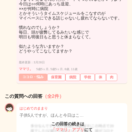
今日は○○何時にあっち送迎、
××が何時に病院
とかそういうタイムスケジュールをこなすのが
マイペースにできる話じゃないし疲れてならないです。
慣れなのでしょうか？
毎日、頭が疲弊してるみたいな感じで
明日も明後日もと思うと休まらなくて。
似たような方いますか？
どうやってこなしてますか？
最終更新：3月28日
ママリ。
5歳5ヶ月, 5歳5ヶ月, 8歳, 11歳
ココロ・悩み
保育園
病院
学校
体
肉
この質問への回答
（全2件）
はじめてのままり
子供5人ですが、ほんと今日はこ…
この回答の続きは
「ママリ」アプリ
にて