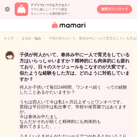
アプリでいつでもアクセス！
無料ダウンロード
ママに嬉しい！アプリ限定
キャンペーンも随時配信中！
女性専用匿名QA
アプリ・情報サ
トップ
ココロ・悩み
子供が何人かいて、春休み中に一人で育児をしている方は
イト
子供が何人かいて、春休み中に一人で育児をしている
方はいらっしゃいますか？精神的にも肉体的にも疲れ
ており、日々のスケジュールをこなすのが大変です。
似たような経験をした方は、どのように対処していま
すか？
何人か子供いて毎日24時間、ワンオペ続く っての経験
したことあるかたいますか？
うちは四人いて今は私1ヶ月以上ずっとワンオペです。
普段は平日日中は私仕事で、学校や保育園ではあります
が。
今は春休み中たまし
なんだかそれが続くと精神的にも肉体的も
疲れてきました、、、
うまくいえませんがただハードでつかれるとかいうより