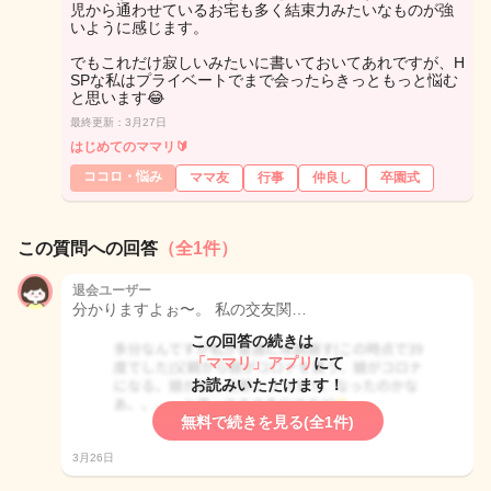
児から通わせているお宅も多く結束力みたいなものが強
いように感じます。
でもこれだけ寂しいみたいに書いておいてあれですが、H
SPな私はプライベートでまで会ったらきっともっと悩む
と思います😂
最終更新：3月27日
はじめてのママリ🔰
ココロ・悩み
ママ友
行事
仲良し
卒園式
この質問への回答
（全1件）
退会ユーザー
分かりますよぉ〜。 私の交友関…
この回答の続きは
「ママリ」アプリ
にて
お読みいただけます！
無料で続きを見る(全1件)
3月26日