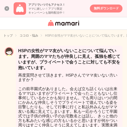
アプリでいつでもアクセス！
無料ダウンロード
ママに嬉しい！アプリ限定
キャンペーンも随時配信中！
女性専用匿名QA
アプリ・情報サ
トップ
ココロ・悩み
HSPの女性がママ友がいないことについて悩んでいます
イト
HSPの女性がママ友がいないことについて悩んでい
ます。周囲のママたちが仲良しに見え、孤独を感じて
いますが、プライベートで会うことに対しても不安を
抱いています。
再度質問させて頂きます。HSPさんでママ友いない方い
ますか？
この前卒園式がありました。会えば立ち話くらいは出来
るママはいますがプライベートで会ったこともないし仕
事何しているかとかも知りません。でも周りはいつの間
にかみんな仲良しそうでプライベートで遊んでいる姿を
目撃したりも。そして行事に行くと私以外みんながママ
友いる風に見えてしまいます。私も一応かろうじて卒園
式では子供の仲良い子のお宅数名とは話し、きっと他の
方も私みたいな感じの方もいるかと思いますが何かつい
周りはすごく仲良しそうに見えてしまいます。実際未満