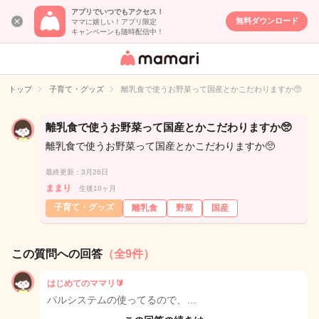
アプリでいつでもアクセス！
無料ダウンロード
ママに嬉しい！アプリ限定
キャンペーンも随時配信中！
女性専用匿名QA
アプリ・情報サ
トップ
子育て・グッズ
離乳食で使うお野菜って国産とかこだわりますか🥺
イト
離乳食で使うお野菜って国産とかこだわりますか🥺
離乳食で使うお野菜って国産とかこだわりますか🥺
最終更新：3月26日
ままり
生後10ヶ月
子育て・グッズ
離乳食
野菜
国産
この質問への回答
（全9件）
はじめてのママリ🔰
パルシステムの使ってるので、…