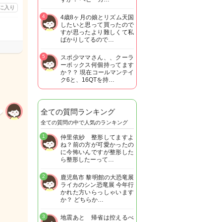
に入り
4
4歳8ヶ月の娘とリズム天国
したいと思って買ったので
すが思ったより難しくて私
ばかりしてるので…
5
スポ少ママさん、、クーラ
ーボックス何個持ってます
か？？ 現在コールマンテイ
ク6と、16QTを持…
全ての質問ランキング
全ての質問の中で人気のランキング
1
仲里依紗 整形してますよ
ね？前の方が可愛かったの
に今怖いんですが整形した
ら整形したーって…
2
鹿児島市 黎明館の大恐竜展
ライカのシン恐竜展 今年行
かれた方いらっしゃいます
か？ どちらか…
3
地震あと 帰省は控えるべ