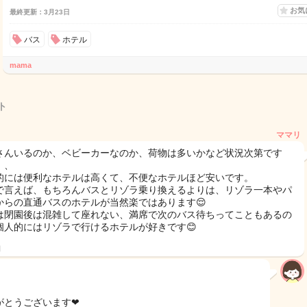
お気
最終更新：3月23日
バス
ホテル
mama
ト
ママリ
さんいるのか、ベビーカーなのか、荷物は多いかなど状況次第です
、、
的には便利なホテルは高くて、不便なホテルほど安いです。
で言えば、もちろんバスとリゾラ乗り換えるよりは、リゾラ一本やパ
からの直通バスのホテルが当然楽ではあります😌
は閉園後は混雑して座れない、満席で次のバス待ちってこともあるの
個人的にはリゾラで行けるホテルが好きです😊
日
がとうございます❤