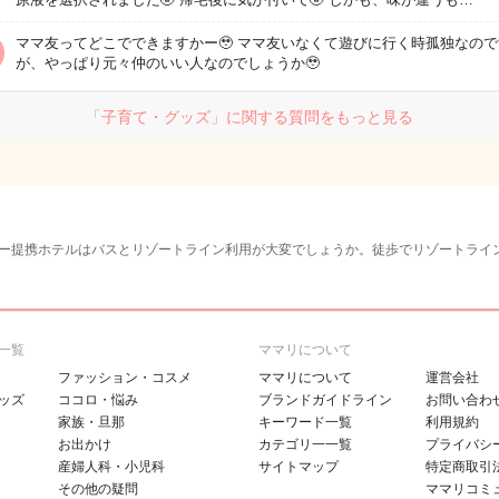
ママ友ってどこでできますかー🥹 ママ友いなくて遊びに行く時孤独なので
が、やっぱり元々仲のいい人なのでしょうか🥹
「子育て・グッズ」に関する質問をもっと見る
ー提携ホテルはバスとリゾートライン利用が大変でしょうか。徒歩でリゾートライ
一覧
ママリについて
ファッション・コスメ
ママリについて
運営会社
ッズ
ココロ・悩み
ブランドガイドライン
お問い合わ
家族・旦那
キーワード一覧
利用規約
お出かけ
カテゴリ一一覧
プライバシ
産婦人科・小児科
サイトマップ
特定商取引
その他の疑問
ママリコミ