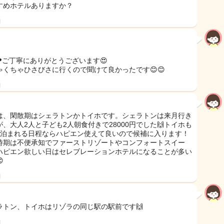
すめホテルありますか？
日
❤ご丁寧にありがとうございます😍
ゃくちゃひさびさに行くので聞けて良かったです😊😊
日
は、閑散期はシェラトンかトイホです。シェラトンは来月行き
が、大人2人と子ども2人朝食付きで28000円でした🙌トイホも
で泊まれる日程ならハピエン使えて良いので候補に入ります！
時期は不便承知でファーストリゾートやコンフォートスイー
ハピエン欲しい日はセレブレーションホテルになることが多い

日
ラトン、トイホはリゾラの同じ駅の駅前です🙌
日