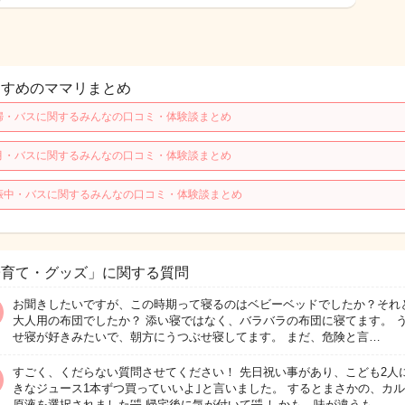
すすめのママリまとめ
婦・バスに関するみんなの口コミ・体験談まとめ
月・バスに関するみんなの口コミ・体験談まとめ
娠中・バスに関するみんなの口コミ・体験談まとめ
子育て・グッズ」に関する質問
お聞きしたいですが、この時期って寝るのはベビーベッドでしたか？それ
大人用の布団でしたか？ 添い寝ではなく、バラバラの布団に寝てます。 
せ寝が好きみたいで、朝方にうつぶせ寝してます。 まだ、危険と言…
すごく、くだらない質問させてください！ 先日祝い事があり、こども2人
きなジュース1本ずつ買っていいよ｣と言いました。 するとまさかの、カ
原液を選択されました🤣 帰宅後に気が付いて🤣 しかも、味が違うも…