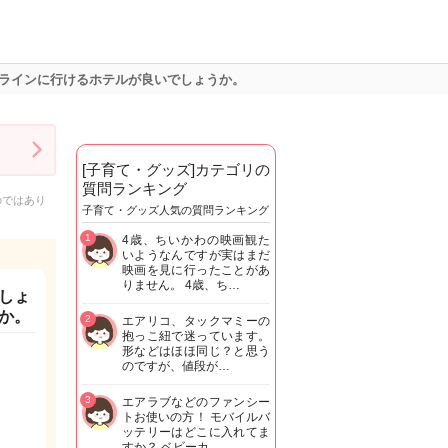
ラインに行けるホテルが良いでしょうか。
[子育て・グッズ]カテゴリの
質問ランキング
のではあり
子育て・グッズ人気の質問ランキング
1
4歳、ちいかわの映画観た
いようなんですが実はまだ
映画を見に行ったことがあ
りません。 4歳、ち…
しょ
か。
2
エアリコ、タックマミーの
抱っこ紐で迷っています。
形などはほほ同じ？と思う
のですが、値段が…
3
エアラブなどのファンシー
トお使いの方！ モバイルバ
ッテリーはどこに入れてま
すか？ ベビーカ…