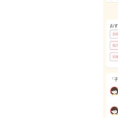
お
妊
臨
妊
「