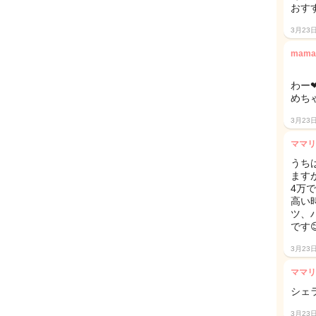
おす
3月23
mama
わー
めち
3月23
ママリ
うち
ます
4万
高い
ツ、
です
3月23
ママリ
シェ
3月23