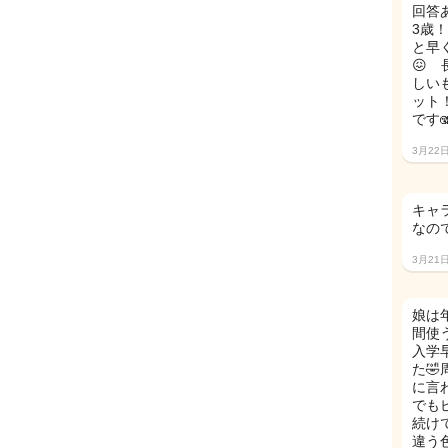
回答
3歳
と早
😖
しい
ット
です
3月22
キャ
なの
3月21
娘は
間使
入学
た
に言
でも
続け
違う