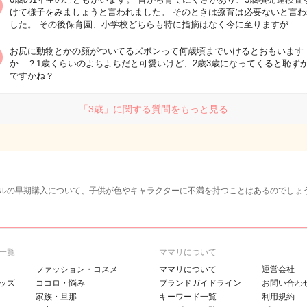
けて様子をみましょうと言われました。 そのときは療育は必要ないと言わ
した。 その後保育園、小学校どちらも特に指摘はなく今に至りますが…
お尻に動物とかの顔がついてるズボンって何歳頃までいけるとおもいます
か…？1歳くらいのよちよちだと可愛いけど、2歳3歳になってくると恥ず
ですかね？
「3歳」に関する質問をもっと見る
ルの早期購入について、子供が色やキャラクターに不満を持つことはあるのでしょ
一覧
ママリについて
ファッション・コスメ
ママリについて
運営会社
ッズ
ココロ・悩み
ブランドガイドライン
お問い合わ
家族・旦那
キーワード一覧
利用規約