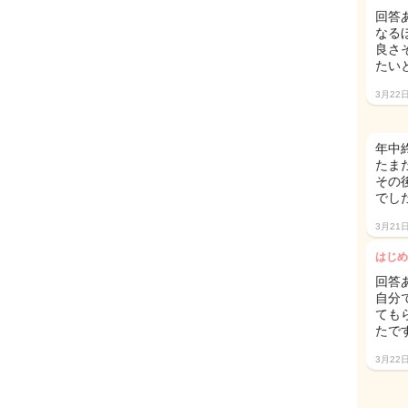
回答
なる
良さ
たいと
3月22
年中
たま
その
でし
3月21
はじめ
回答
自分
ても
たです
3月22