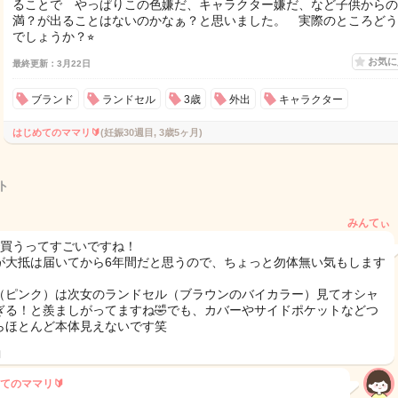
ることで やっぱりこの色嫌だ、キャラクター嫌だ、など子供からの
満？が出ることはないのかなぁ？と思いました。 実際のところどう
でしょうか？⭐︎
お気
最終更新：3月22日
ブランド
ランドセル
3歳
外出
キャラクター
はじめてのママリ🔰
(妊娠30週目, 3歳5ヶ月)
ト
みんてぃ
で買うってすごいですね！
が大抵は届いてから6年間だと思うので、ちょっと勿体無い気もします
（ピンク）は次女のランドセル（ブラウンのバイカラー）見てオシャ
ぎる！と羨ましがってますね🤣でも、カバーやサイドポケットなどつ
らほとんど本体見えないです笑
日
てのママリ🔰