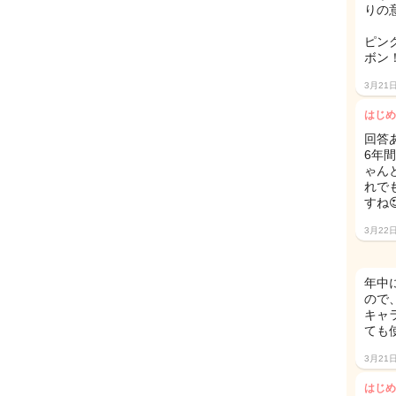
りの
ピン
ボン
3月21
はじめ
回答
6年
ゃん
れで
すね
3月22
年中
ので
キャ
ても
3月21
はじめ