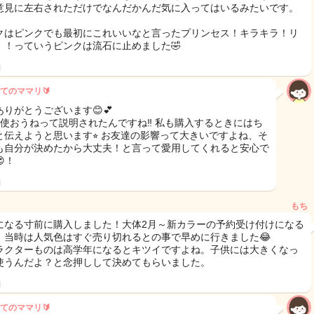
意見に左右されただけでなんだかんだ気に入ってはいるみたいです。
クはピンクでも最初にこれいいなと言ったプリンセス！キラキラ！リ
！！っていうピンクは流石に止めました🤣
日
てのママリ🔰
ありがとうございます😊💕
間使おうねって説明されたんですね‼️ 私も購入するときにはち
と伝えようと思います⭐︎ お友達の影響って大きいですよね、そ
も自分が決めたから大丈夫！と言って愛用してくれると安心で
！
日
もち
になる寸前に購入しました！大体2月～新カラーの予約受け付けになる
、当時は人気色はすぐ売り切れるとの事で早めに行きました😂
ラクターものは高学年になるとキツイですよね。子供には大きくなっ
使うんだよ？と念押しして決めてもらいました。
日
てのママリ🔰