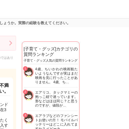
しょうか。実際の経験を教えてください。
[子育て・グッズ]カテゴリの
質問ランキング
のではあり
子育て・グッズ人気の質問ランキング
1
4歳、ちいかわの映画観た
いようなんですが実はまだ
映画を見に行ったことがあ
りません。 4歳、ち…
不満
い。
2
エアリコ、タックマミーの
抱っこ紐で迷っています。
形などはほほ同じ？と思う
ンド
のですが、値段が…
在3
3
エアラブなどのファンシー
たく
トお使いの方！ モバイルバ
ッテリーはどこに入れてま
入す
すか？ ベビーカ…