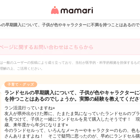
女性専用匿名QAアプ
リ・情報サイト
ルの早期購入について、子供が色やキャラクターに不満を持つことはあるので
は一般のユーザーの投稿により成り立っており、当社が医学的・科学的根拠を担保するも
理解の上、ご活用ください。
子育て・グッズ
ランドセルの早期購入について、子供が色やキャラクターに
を持つことはあるのでしょうか。実際の経験を教えてくださ
ラン活流行っていますね⭐︎
友人が県外出かけた際に、たまたま気になっていたランドセルのブラ
を見つけて、子供と一緒にランドセルを見て購入したそうです！ 現
歳、来年度から年少になります⭐︎
今のランドセルって、いろんなメーカーやキャラクターのもの、色も
さんありますよね！ そこで疑問に思ったのが、早めにランドセル購