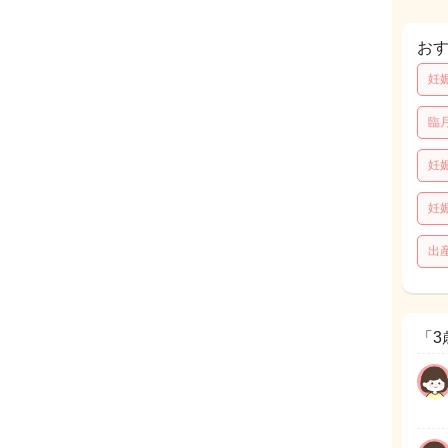
お
妊
臨
妊
妊
出
「3