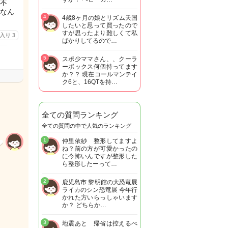
不
なん
4
4歳8ヶ月の娘とリズム天国
したいと思って買ったので
すが思ったより難しくて私
に入り
3
ばかりしてるので…
5
スポ少ママさん、、クーラ
ーボックス何個持ってます
か？？ 現在コールマンテイ
ク6と、16QTを持…
全ての質問ランキング
全ての質問の中で人気のランキング
1
仲里依紗 整形してますよ
ね？前の方が可愛かったの
に今怖いんですが整形した
ら整形したーって…
2
鹿児島市 黎明館の大恐竜展
ライカのシン恐竜展 今年行
かれた方いらっしゃいます
か？ どちらか…
3
地震あと 帰省は控えるべ