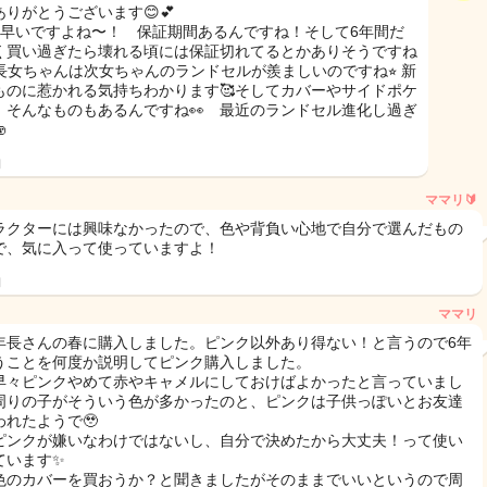
ありがとうございます😊💕
！早いですよね〜！ 保証期間あるんですね！そして6年間だ
く買い過ぎたら壊れる頃には保証切れてるとかありそうですね
 長女ちゃんは次女ちゃんのランドセルが羨ましいのですね⭐︎ 新
ものに惹かれる気持ちわかります🥰そしてカバーやサイドポケ
！そんなものもあるんですね👀 最近のランドセル進化し過ぎ
🫨
日
ママリ🔰
ラクターには興味なかったので、色や背負い心地で自分で選んだもの
で、気に入って使っていますよ！
日
ママリ
年長さんの春に購入しました。ピンク以外あり得ない！と言うので6年
うことを何度か説明してピンク購入しました。
早々ピンクやめて赤やキャメルにしておけばよかったと言っていまし
周りの子がそういう色が多かったのと、ピンクは子供っぽいとお友達
われたようで🥹
ピンクが嫌いなわけではないし、自分で決めたから大丈夫！って使い
ています✨
色のカバーを買おうか？と聞きましたがそのままでいいというので周