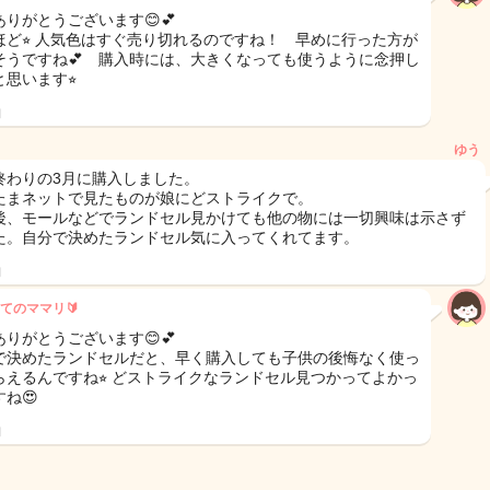
ありがとうございます😊💕
ほど⭐︎ 人気色はすぐ売り切れるのですね！ 早めに行った方が
そうですね💕 購入時には、大きくなっても使うように念押し
思います⭐︎
日
ゆう
終わりの3月に購入しました。
たまネットで見たものが娘にどストライクで。
後、モールなどでランドセル見かけても他の物には一切興味は示さず
た。自分で決めたランドセル気に入ってくれてます。
日
てのママリ🔰
ありがとうございます😊💕
で決めたランドセルだと、早く購入しても子供の後悔なく使っ
らえるんですね⭐︎ どストライクなランドセル見つかってよかっ
ね😍
日