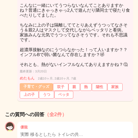
こんなに一緒にいてうつらないなんてことありますか
ね？普通にきゃっきゃっ2人で遊んだり隣同士で寝たり食
べたりしてました。
ちなみに上の子は隔離しててとりあえずうつってなさそ
う＆親2人はマスクして交代しながらベッタリと看病。
家族みんな元気でうつってなさそうです。それも不思議
です。
超濃厚接触なのにうつらなかった！って人いますか？？
インフルBで弱い菌なんて存在しますか？🤣
それとも、熱がないインフルなんてありえますかね？🤔
最終更新：3月20日
めたもん
2歳10ヶ月, 2歳10ヶ月, 7歳
子育て・グッズ
双子
親
熱
陽性
家族
上の子
うつ
ベッタ
この質問への回答
（全2件）
優龍
実際 移るとしたら トイレの共…