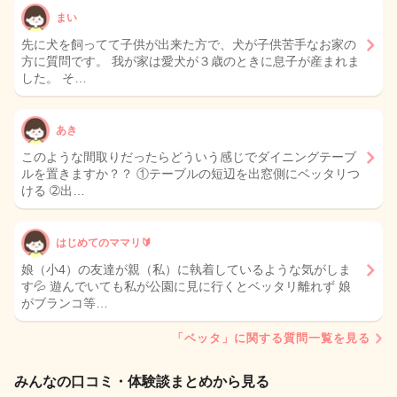
まい
先に犬を飼ってて子供が出来た方で、犬が子供苦手なお家の
方に質問です。 我が家は愛犬が３歳のときに息子が産まれま
した。 そ…
あき
このような間取りだったらどういう感じでダイニングテーブ
ルを置きますか？？ ①テーブルの短辺を出窓側にベッタリつ
ける ➁出…
はじめてのママリ🔰
娘（小4）の友達が親（私）に執着しているような気がしま
す💦 遊んでいても私が公園に見に行くとベッタリ離れず 娘
がブランコ等…
「ベッタ」に関する質問一覧を見る
みんなの口コミ・体験談まとめから見る