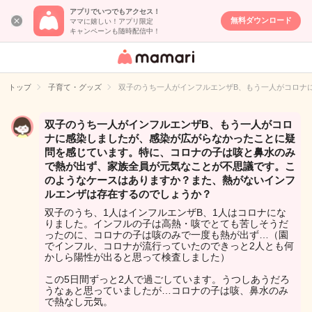
アプリでいつでもアクセス！
無料ダウンロード
ママに嬉しい！アプリ限定
キャンペーンも随時配信中！
女性専用匿名QA
アプリ・情報サ
トップ
子育て・グッズ
双子のうち一人がインフルエンザB、もう一人がコロナ
イト
双子のうち一人がインフルエンザB、もう一人がコロ
ナに感染しましたが、感染が広がらなかったことに疑
問を感じています。特に、コロナの子は咳と鼻水のみ
で熱が出ず、家族全員が元気なことが不思議です。こ
のようなケースはありますか？また、熱がないインフ
ルエンザは存在するのでしょうか？
双子のうち、1人はインフルエンザB、1人はコロナにな
りました。インフルの子は高熱・咳でとても苦しそうだ
ったのに、コロナの子は咳のみで一度も熱が出ず…（園
でインフル、コロナが流行っていたのできっと2人とも何
かしら陽性が出ると思って検査しました）
この5日間ずっと2人で過ごしています。うつしあうだろ
うなぁと思っていましたが…コロナの子は咳、鼻水のみ
で熱なし元気。