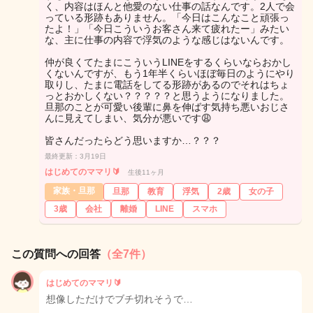
く、内容はほんと他愛のない仕事の話なんです。2人で会
っている形跡もありません。「今日はこんなこと頑張っ
たよ！」「今日こういうお客さん来て疲れたー」みたい
な、主に仕事の内容で浮気のような感じはないんです。
仲が良くてたまにこういうLINEをするくらいならおかし
くないんですが、もう1年半くらいほぼ毎日のようにやり
取りし、たまに電話をしてる形跡があるのでそれはちょ
っとおかしくない？？？？？と思うようになりました。
旦那のことが可愛い後輩に鼻を伸ばす気持ち悪いおじさ
んに見えてしまい、気分が悪いです😩
皆さんだったらどう思いますか…？？？
最終更新：3月19日
はじめてのママリ🔰
生後11ヶ月
家族・旦那
旦那
教育
浮気
2歳
女の子
3歳
会社
離婚
LINE
スマホ
この質問への回答
（全7件）
はじめてのママリ🔰
想像しただけでブチ切れそうで…