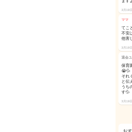
ますよ
3月19
ママ
てこ
不安
他害
3月19
退会ユ
保育
😭💦
それ
と伝
うち
す💦
3月19
お