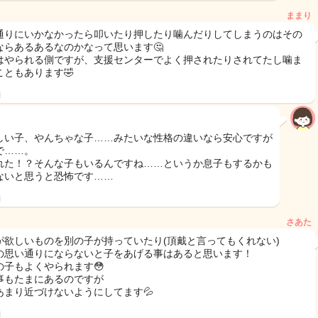
ままり
通りにいかなかったら叩いたり押したり噛んだりしてしまうのはその
ならあるあるなのかなって思います🤔
はやられる側ですが、支援センターでよく押されたりされてたし噛ま
こともあります🤣
日
しい子、やんちゃな子……みたいな性格の違いなら安心ですが
で……。
れた！？そんな子もいるんですね……というか息子もするかも
ないと思うと恐怖です……
日
さあた
が欲しいものを別の子が持っていたり(頂戴と言ってもくれない)
の思い通りにならないと子をあげる事はあると思います！
の子もよくやられます😳
事もたまにあるのですが
あまり近づけないようにしてます💦
日