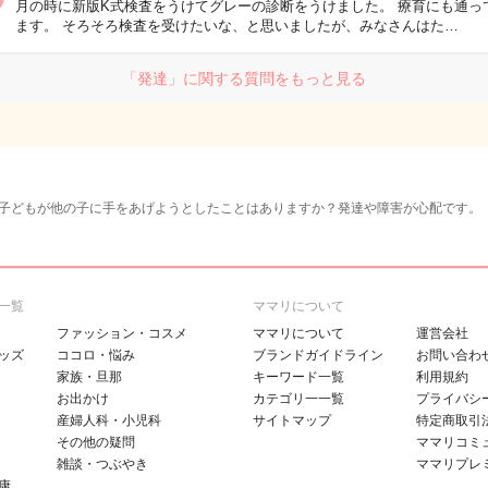
月の時に新版K式検査をうけてグレーの診断をうけました。 療育にも通っ
ます。 そろそろ検査を受けたいな、と思いましたが、みなさんはた…
「発達」に関する質問をもっと見る
子どもが他の子に手をあげようとしたことはありますか？発達や障害が心配です。
一覧
ママリについて
ファッション・コスメ
ママリについて
運営会社
ッズ
ココロ・悩み
ブランドガイドライン
お問い合わ
家族・旦那
キーワード一覧
利用規約
お出かけ
カテゴリ一一覧
プライバシ
産婦人科・小児科
サイトマップ
特定商取引
その他の疑問
ママリコミ
雑談・つぶやき
ママリプレ
康