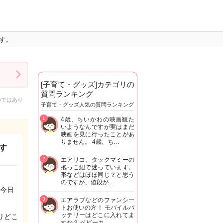
す。
[子育て・グッズ]カテゴリの
質問ランキング
のではあり
子育て・グッズ人気の質問ランキング
1
4歳、ちいかわの映画観た
いようなんですが実はまだ
映画を見に行ったことがあ
りません。 4歳、ち…
す
2
エアリコ、タックマミーの
抱っこ紐で迷っています。
形などはほほ同じ？と思う
のですが、値段が…
今日
3
エアラブなどのファンシー
トお使いの方！ モバイルバ
ッテリーはどこに入れてま
りどこ
すか？ ベビーカ…