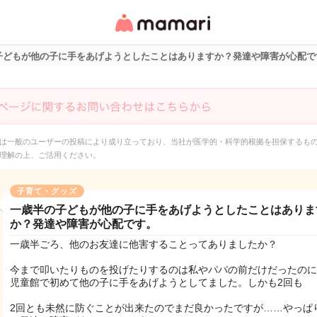
女性専用匿名QAアプ
リ・情報サイト
子どもが他の子に手をあげようとしたことはありますか？発達や障害が心配で
は一般のユーザーの投稿により成り立っており、当社が医学的・科学的根拠を担保するも
理解の上、ご活用ください。
子育て・グッズ
一歳半の子どもが他の子に手をあげようとしたことはありま
か？発達や障害が心配です。
一歳半ごろ、他のお友達に他害することってありましたか？
今まで叩いたりものを投げたりするのは私やパパの前だけだったのに
児童館で初めて他の子に手をあげようとしてました。しかも2回も
2回とも未然に防ぐことが出来たのでまだ良かったですが……やっぱ