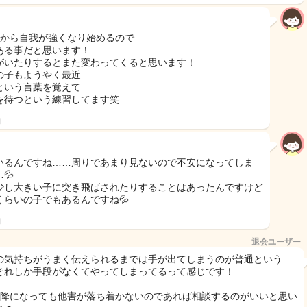
半から自我が強くなり始めるので
ある事だと思います！
がいたりするとまた変わってくると思います！
の子もようやく最近
という言葉を覚えて
を待つという練習してます笑
日
いるんですね……周りであまり見ないので不安になってしま
💦
少し大きい子に突き飛ばされたりすることはあったんですけど
くらいの子でもあるんですね💦
日
退会ユーザー
の気持ちがうまく伝えられるまでは手が出てしまうのが普通という
それしか手段がなくてやってしまってるって感じです！
以降になっても他害が落ち着かないのであれば相談するのがいいと思い