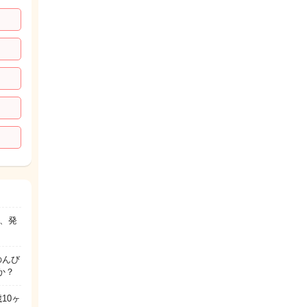
、発
のんび
か？
10ヶ