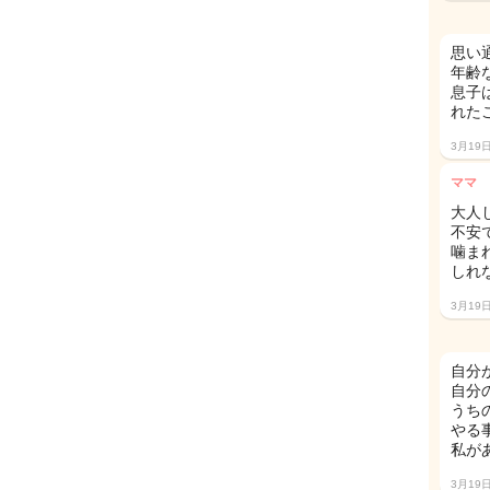
思い
年齢
息子
れた
3月19
ママ
大人
不安
噛ま
しれ
3月19
自分
自分
うち
やる
私が
3月19