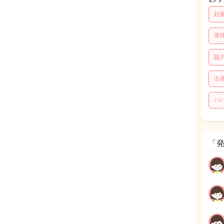
妊
里
臨
出
パ
「