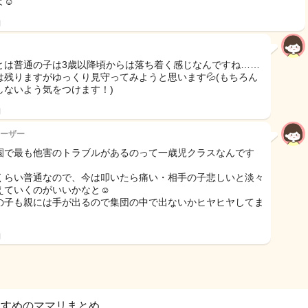
☺️
日
とは普通の子は3歳以降頃からは落ち着く感じなんですね……
は残りますがゆっくり見守ってみようと思います💦(もちろん
しないよう気をつけます！)
日
ーザー
園で最も他害のトラブルがあるのって一歳児クラスなんです
くらい普通なので、今は叩いたら痛い・相手の子悲しいと淡々
えていくのがいいかなと☺️
の子も親には手が出るので集団の中で出ないかヒヤヒヤしてま
日
すすめのママリまとめ