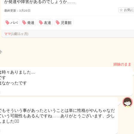
か発達や障害があるのでしょうか……
お気
最終更新：3月20日
パパ
発達
友達
児童館
ママ
(1歳11ヶ月)
ト
姉妹のまま
は時々ありました…
です
はなかったです
日
でもそういう事があったということは単に性格がやんちゃなだ
ていう可能性もあるんですね……ありがとうございます、少し
ました🙇‍♀️
日