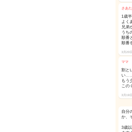
さあた
1歳
よく
兄弟
うち
順番
順番
3月20
ママ
割と
い……
もう
この
3月19
自分
か、
3歳