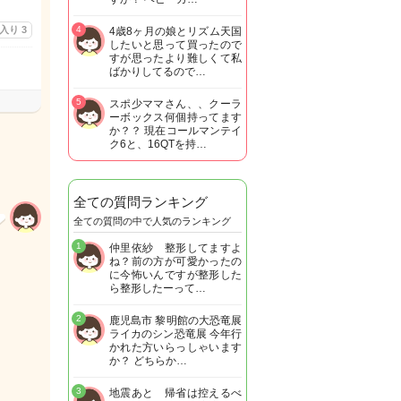
に入り
3
4
4歳8ヶ月の娘とリズム天国
したいと思って買ったので
すが思ったより難しくて私
ばかりしてるので…
5
スポ少ママさん、、クーラ
ーボックス何個持ってます
か？？ 現在コールマンテイ
ク6と、16QTを持…
全ての質問ランキング
全ての質問の中で人気のランキング
1
仲里依紗 整形してますよ
ね？前の方が可愛かったの
に今怖いんですが整形した
ら整形したーって…
2
鹿児島市 黎明館の大恐竜展
ライカのシン恐竜展 今年行
かれた方いらっしゃいます
か？ どちらか…
3
地震あと 帰省は控えるべ