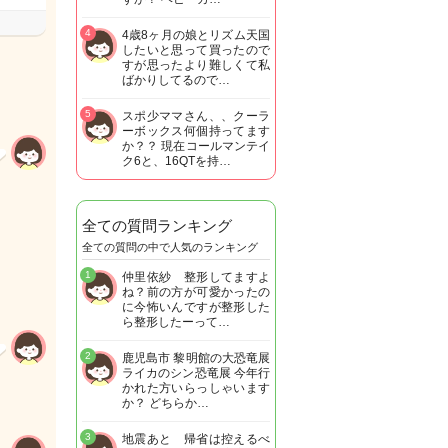
4
4歳8ヶ月の娘とリズム天国
したいと思って買ったので
すが思ったより難しくて私
ばかりしてるので…
5
スポ少ママさん、、クーラ
ーボックス何個持ってます
か？？ 現在コールマンテイ
ク6と、16QTを持…
全ての質問ランキング
全ての質問の中で人気のランキング
1
仲里依紗 整形してますよ
ね？前の方が可愛かったの
に今怖いんですが整形した
ら整形したーって…
2
鹿児島市 黎明館の大恐竜展
ライカのシン恐竜展 今年行
かれた方いらっしゃいます
か？ どちらか…
3
地震あと 帰省は控えるべ