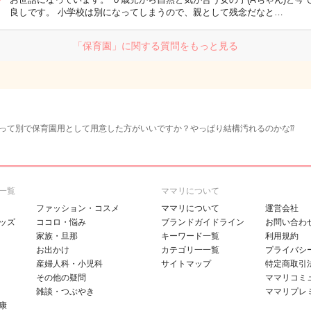
良しです。 小学校は別になってしまうので、親として残念だなと…
「保育園」に関する質問をもっと見る
って別で保育園用として用意した方がいいですか？やっぱり結構汚れるのかな⁇
一覧
ママリについて
ファッション・コスメ
ママリについて
運営会社
ッズ
ココロ・悩み
ブランドガイドライン
お問い合わ
家族・旦那
キーワード一覧
利用規約
お出かけ
カテゴリ一一覧
プライバシ
産婦人科・小児科
サイトマップ
特定商取引
その他の疑問
ママリコミ
雑談・つぶやき
ママリプレ
康