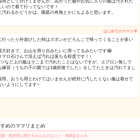
園用として分けてませんが、高かった服やお気に入りの服は汚された
しいので着て行ってないです！
に汚れるかどうかは、園庭の有無とかにもよると思います。
日
はじめてのママリ🔰
に行ったり外遊びした時はズボンがどろんこで帰ってくることが多い
！
場大好きで、お山を滑り台みたいに滑ってるみたいです😂
タマロ石けんで洗えば汚れは落ちる程度です！）
ャツなど上の服はそこまで汚れたことはないですが、エプロン無しで
る練習（うちの子の園では3歳前後でした）をしてたときは汚れてまし
園用、おうち用とわけてはいませんが絶対に汚したくない服は着せて
ないようにしてます✨
日
すすめのママリまとめ
育園・熊本県に関するみんなの口コミ・体験談まとめ