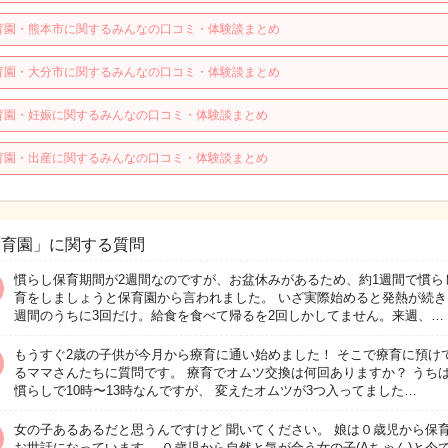
育園・熊本市に関するみんなの口コミ・体験談まとめ
育園・大分市に関するみんなの口コミ・体験談まとめ
育園・妊娠に関するみんなの口コミ・体験談まとめ
育園・出産に関するみんなの口コミ・体験談まとめ
保育園」に関する質問
慣らし保育期間が2週間なのですが、お盆休みがあるため、約1週間で慣ら
育をしましょうと保育園から言われました。 いざ実際始めると発熱が続き
週間のうちに3回だけ。給食を食べて帰るを2回しかしてません。来週、…
もうすぐ2歳の子供が今月から療育に通い始めました！ そこで療育に預け
るママさんたちに質問です。 療育でオムツ交換は何回ありますか？ うち
慣らしで10時〜13時なんですが、 変えたオムツが3つ入ってました…
女の子あるあるだと思うんですけど 聞いてください。 娘は０歳児から保
お世話になっています。 ０歳児から自然と気が合う女の子(Aちゃん)と今