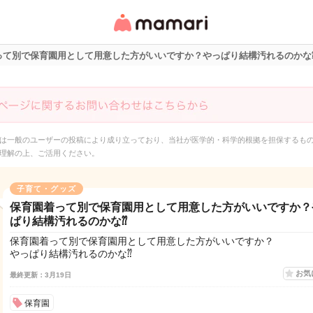
女性専用匿名QAアプ
リ・情報サイト
って別で保育園用として用意した方がいいですか？やっぱり結構汚れるのかな
は一般のユーザーの投稿により成り立っており、当社が医学的・科学的根拠を担保するも
理解の上、ご活用ください。
子育て・グッズ
保育園着って別で保育園用として用意した方がいいですか？
ぱり結構汚れるのかな⁇
保育園着って別で保育園用として用意した方がいいですか？
やっぱり結構汚れるのかな⁇
お気
最終更新：3月19日
保育園