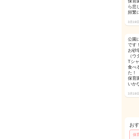
保育
ら悲
頻繁
3月19
公園
です
お砂
（ウ
Tシ
食べ
た！
保育
いか
3月19
お
保