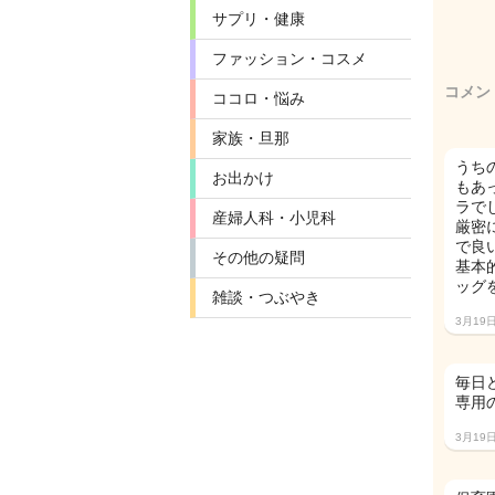
サプリ・健康
ファッション・コスメ
コメン
ココロ・悩み
家族・旦那
うち
お出かけ
もあ
ラでし
産婦人科・小児科
厳密
で良
その他の疑問
基本
ッグ
雑談・つぶやき
3月19
毎日
専用
3月19