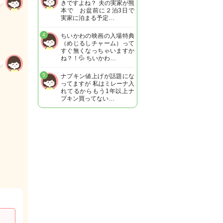
きですよね？ 夫の実家が熊
本で お盆前に２泊3日で
実家に泊まる予定…
4
ちいかわの映画の入場特典
（めじるしチャーム）って
すぐ無くなっちゃいますか
ね？！💦 ちいかわ…
5
ナプキン値上げが話題にな
ってますが 私はミレーナ入
れてるからもう1年以上ナ
プキン買ってない…