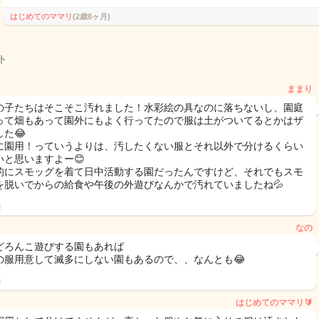
はじめてのママリ
(2歳8ヶ月)
ト
ままり
の子たちはそこそこ汚れました！水彩絵の具なのに落ちないし、園庭
って畑もあって園外にもよく行ってたので服は土がついてるとかはザ
た😂
に園用！っていうよりは、汚したくない服とそれ以外で分けるくらい
いと思いますよー😊
的にスモッグを着て日中活動する園だったんですけど、それでもスモ
を脱いでからの給食や午後の外遊びなんかで汚れていましたね💦
日
なの
どろんこ遊びする園もあれば
の服用意して滅多にしない園もあるので、、なんとも😂
日
はじめてのママリ🔰