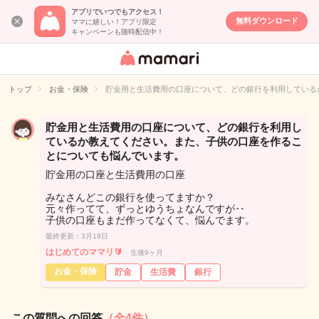
アプリでいつでもアクセス！
無料ダウンロード
ママに嬉しい！アプリ限定
キャンペーンも随時配信中！
女性専用匿名QA
アプリ・情報サ
トップ
お金・保険
貯金用と生活費用の口座について、どの銀行を利用している
イト
貯金用と生活費用の口座について、どの銀行を利用し
ているか教えてください。また、子供の口座を作るこ
とについても悩んでいます。
貯金用の口座と生活費用の口座
みなさんどこの銀行を使ってますか？
元々作ってて、ずっとゆうちょなんですが‥
子供の口座もまだ作ってなくて、悩んでます。
最終更新：3月19日
はじめてのママリ🔰
生後9ヶ月
お金・保険
貯金
生活費
銀行
この質問への回答
（全4件）