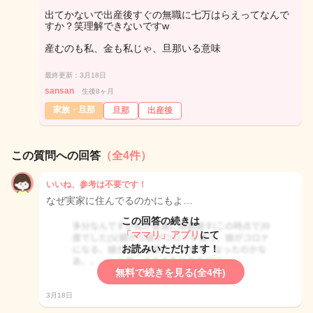
出てかないで出産後すぐの無職に七万はらえってなんで
すか？笑理解できないですw
産むのも私、金も私じゃ、旦那いる意味
最終更新：3月18日
sansan
生後8ヶ月
家族・旦那
旦那
出産後
この質問への回答
（全4件）
いいね、参考は不要です！
なぜ実家に住んでるのかにもよ…
この回答の続きは
「ママリ」アプリ
にて
お読みいただけます！
無料で続きを見る(全4件)
3月18日