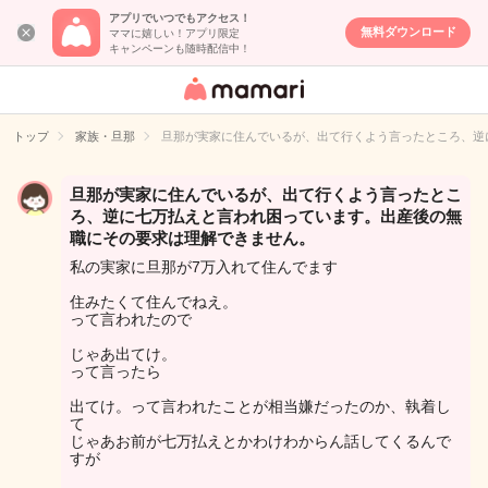
アプリでいつでもアクセス！
無料ダウンロード
ママに嬉しい！アプリ限定
キャンペーンも随時配信中！
女性専用匿名QA
アプリ・情報サ
トップ
家族・旦那
旦那が実家に住んでいるが、出て行くよう言ったところ、逆
イト
旦那が実家に住んでいるが、出て行くよう言ったとこ
ろ、逆に七万払えと言われ困っています。出産後の無
職にその要求は理解できません。
私の実家に旦那が7万入れて住んでます
住みたくて住んでねえ。
って言われたので
じゃあ出てけ。
って言ったら
出てけ。って言われたことが相当嫌だったのか、執着し
て
じゃあお前が七万払えとかわけわからん話してくるんで
すが