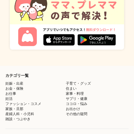
カテゴリ一覧
妊娠・出産
子育て・グッズ
お金・保険
住まい
お仕事
家事・料理
妊活
サプリ・健康
ファッション・コスメ
ココロ・悩み
家族・旦那
お出かけ
産婦人科・小児科
その他の疑問
雑談・つぶやき