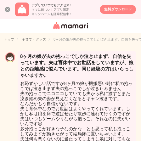
アプリでいつでもアクセス！
無料ダウンロード
ママに嬉しい！アプリ限定
キャンペーンも随時配信中！
女性専用匿名QA
アプリ・情報サ
トップ
子育て・グッズ
8ヶ月の娘が夫の抱っこでしか泣き止まず、自信を失っ
イト
8ヶ月の娘が夫の抱っこでしか泣き止まず、自信を失
っています。夫は育休中でお世話をしていますが、娘
との距離感に悩んでいます。同じ経験の方はいらっし
ゃいますか。
お恥ずかしい話ですが8ヶ月の娘が機嫌悪い時に私の抱っ
こでは泣き止まず夫の抱っこでしか泣き止みません…
夫の抱っこでニコニコしていても夫から私に渡すとまた
泣き始め夫の姿が見えなくなるとギャン泣きです。
なんだかもう自信がないです。
夫も育休中なのでお世話はよくやってくれています。し
かし私は娘を床で遊ばせたり散歩に連れて行くのですが
夫はいつもゲームやりながら抱っこ。それなのに夫がい
いんです😢
多分抱っこが好きな子なのかな…とも思って私も抱っこ
してみますが動きたがって結局床に置いちゃいます。
夫は何も悪くないのに当たってしまうし娘に対してもな