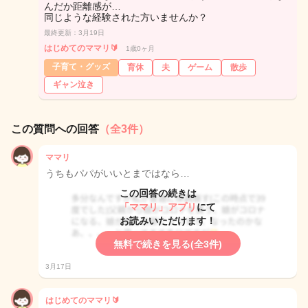
んだか距離感が…
同じような経験された方いませんか？
最終更新：3月19日
はじめてのママリ🔰
1歳0ヶ月
子育て・グッズ
育休
夫
ゲーム
散歩
ギャン泣き
この質問への回答
（全3件）
ママリ
うちもパパがいいとまではなら…
この回答の続きは
「ママリ」アプリ
にて
お読みいただけます！
無料で続きを見る(全3件)
3月17日
はじめてのママリ🔰