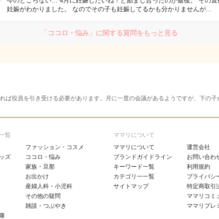
今のところない… 4月に妊娠したいね！と励まし合ったのが最後。 その直
妊娠がわかりました。 なのでその子も妊娠してるかも分かりませんが…
「ココロ・悩み」に関する質問をもっと見る
れば役員を引き受ける必要があります。月に一度の会議があるようですが、下の子
一覧
ママリについて
ファッション・コスメ
ママリについて
運営会社
ッズ
ココロ・悩み
ブランドガイドライン
お問い合わ
家族・旦那
キーワード一覧
利用規約
お出かけ
カテゴリ一一覧
プライバシ
産婦人科・小児科
サイトマップ
特定商取引
その他の疑問
ママリコミ
雑談・つぶやき
ママリプレ
康