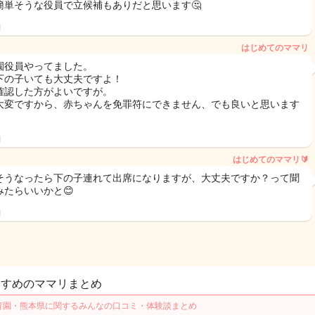
簡単そうな役員で立候補もありだと思います🤔
日
はじめてのママリ
園役員やってました。
下の子いても大丈夫ですよ！
確認した方がよいですが。
大変ですから、赤ちゃんを免罪符にできません、でも良いと思います
日
はじめてのママリ🔰
そうなったら下の子連れて出席になりますが、大丈夫ですか？って聞
みたらいいかと😊
日
すすめのママリまとめ
育園・熊本県に関するみんなの口コミ・体験談まとめ