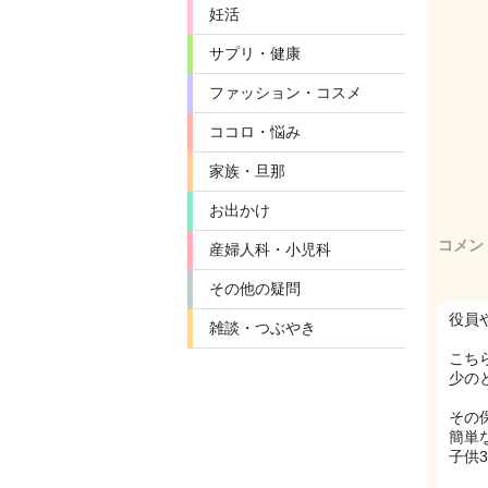
妊活
サプリ・健康
ファッション・コスメ
ココロ・悩み
家族・旦那
お出かけ
コメン
産婦人科・小児科
その他の疑問
役員
雑談・つぶやき
こち
少の
その
簡単
子供