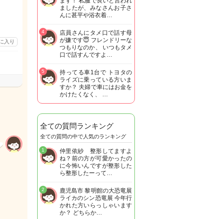
ます！ 私服で良いと言われ
ましたが、みなさんお子さ
んに甚平や浴衣着…
4
店員さんにタメ口で話す母
が嫌です😇 フレンドリーな
に入り
つもりなのか、 いつもタメ
口で話すんですよ…
5
持ってる車1台で トヨタの
ライズに乗っている方いま
すか？ 夫婦で車にはお金を
かけたくなく、 …
全ての質問ランキング
全ての質問の中で人気のランキング
1
仲里依紗 整形してますよ
ね？前の方が可愛かったの
に今怖いんですが整形した
ら整形したーって…
2
鹿児島市 黎明館の大恐竜展
ライカのシン恐竜展 今年行
かれた方いらっしゃいます
か？ どちらか…