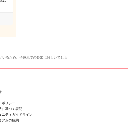
後に
がいるため、子連れでの参加は難しいでしょ
せ
ーポリシー
法に基づく表記
ュニティガイドライン
ミアムの解約