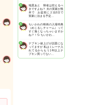
3
地震あと 帰省は控えるべ
きですよね？ 夫の実家が熊
本で お盆前に２泊3日で
実家に泊まる予定…
4
ちいかわの映画の入場特典
（めじるしチャーム）って
すぐ無くなっちゃいますか
ね？！💦 ちいかわ…
5
ナプキン値上げが話題にな
ってますが 私はミレーナ入
れてるからもう1年以上ナ
プキン買ってない…