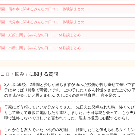
育園・熊本市に関するみんなの口コミ・体験談まとめ
育園・大分市に関するみんなの口コミ・体験談まとめ
育園・妊娠に関するみんなの口コミ・体験談まとめ
育園・出産に関するみんなの口コミ・体験談まとめ
ココロ・悩み」に関する質問
2人目出産後、2週間と少しが経ちますが 産んだ後悔が押し寄せて辛いです
子はやっぱり特別で可愛いです。 上の子にたくさん我慢をさせた上での 
の育児が楽しいと思えません 久しぶりの新生児育児、 寝不足の…
母親にどう頼っていいか分かりません。 先日夫に怒鳴られた時、怖くてび
りして辛くて母親に電話したり連絡しました。今日母親と会って、もう夫
嘩で連絡しないでほしいと言われました。理由は極度に心配するからし…
これからも友人でいたい不妊の友達に、 妊娠したこと伝えられるタイミン