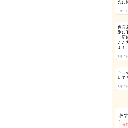
先に
3月17
保育
別に
一応
ただ
よ！
3月17
もし
いて
3月17
お
保