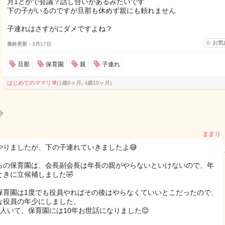
月1とかで会議？話し合いがあるみたいです
下の子がいるのですが旦那も休めず親にも頼れません
子連れはさすがにダメですよね？
お気
最終更新：3月17日
旦那
保育園
親
子連れ
はじめてのママリ🔰
(1歳0ヶ月, 4歳10ヶ月)
ト
ままり
やりましたが、下の子連れていきましたよ😅
らの保育園は、会長副会長は年長の親がやらないといけないので、年
ときに立候補しました🤣
保育園は1度でも役員やればその後はやらなくていいとこだったので、
な役員の年少にしました。
3人いて、保育園には10年お世話になりました😊