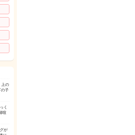
 上の
下の子
っく
婦喧
グが