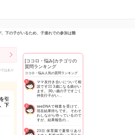
が、下の子がいるため、子連れでの参加は難
[ココロ・悩み]カテゴリの
質問ランキング
のではあり
ココロ・悩み人気の質問ランキング
1
ママ友付き合いについて相
談です🙇‍♂️ 3歳になる娘がい
ます。 同い歳の子ですごく
仲良行子がい…
を引
、下
2
seeDNAで検査を受けて、
現在結果待ちです。 そわそ
わしながら待っているので
すが、結果報告の…
3
23日.保育園で夏祭りあり