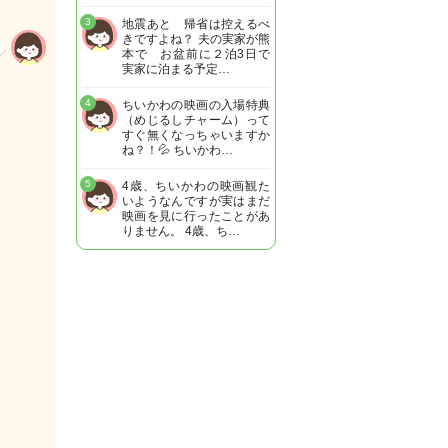
3
地震あと 帰省は控えるべ
きですよね？ 夫の実家が熊
本で お盆前に２泊3日で
実家に泊まる予定…
4
ちいかわの映画の入場特典
（めじるしチャーム）って
すぐ無くなっちゃいますか
ね？！💦 ちいかわ…
5
4歳、ちいかわの映画観た
いようなんですが実はまだ
映画を見に行ったことがあ
りません。 4歳、ち…