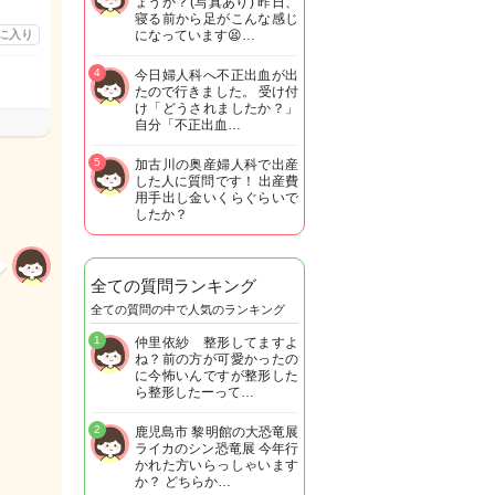
ょうか？(写真あり) 昨日、
寝る前から足がこんな感じ
に入り
になっています😫…
4
今日婦人科へ不正出血が出
たので行きました。 受け付
け「どうされましたか？」
自分「不正出血…
5
加古川の奥産婦人科で出産
した人に質問です！ 出産費
用手出し金いくらぐらいで
したか？
全ての質問ランキング
全ての質問の中で人気のランキング
1
仲里依紗 整形してますよ
ね？前の方が可愛かったの
に今怖いんですが整形した
ら整形したーって…
2
鹿児島市 黎明館の大恐竜展
ライカのシン恐竜展 今年行
かれた方いらっしゃいます
か？ どちらか…