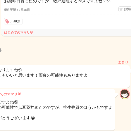
お薬昨日貰ったのですが、救外通院するべきですよね？💦
お気
最終更新：3月15日
小児科
はじめてのママリ🔰
ト
ままり
なりますね💦
てもいいと思います！薬疹の可能性もありますよ
日
てのママリ🔰
ですよね🥲
の可能性で点耳薬辞めたのですが、抗生物質のほうかもですよ
がとうございます😭
日