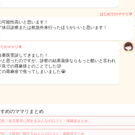
日
はじめてのママリ🔰
の可能性高いと思います！
ず休日診療または救急外来行ったほうがいいと思います！
日
てのママリ🔰
当番医受診してきました！
かと思ったのですが、診察の結果薬疹ならもっと酷いと言われ
不良での蕁麻疹とのことでした🥲
ての蕁麻疹で焦ってしまいました😭
日
すすめのママリまとめ
児科・名古屋市に関するみんなの口コミ・体験談まとめ
児科・大阪府に関するみんなの口コミ・体験談まとめ