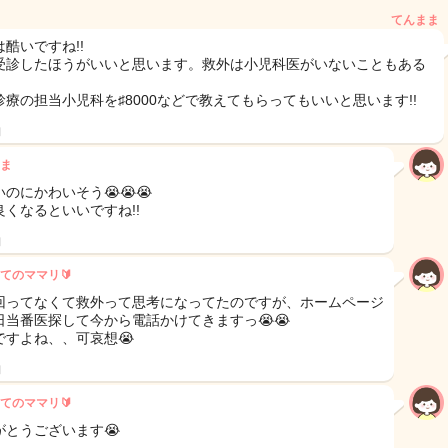
てんまま
酷いですね!!
受診したほうがいいと思います。救外は小児科医がいないこともある
診療の担当小児科を♯8000などで教えてもらってもいいと思います!!
日
ま
のにかわいそう😭😭😭
良くなるといいですね!!
日
てのママリ🔰
回ってなくて救外って思考になってたのですが、ホームページ
日当番医探して今から電話かけてきますっ😭😭
ですよね、、可哀想😭
日
てのママリ🔰
がとうございます😭