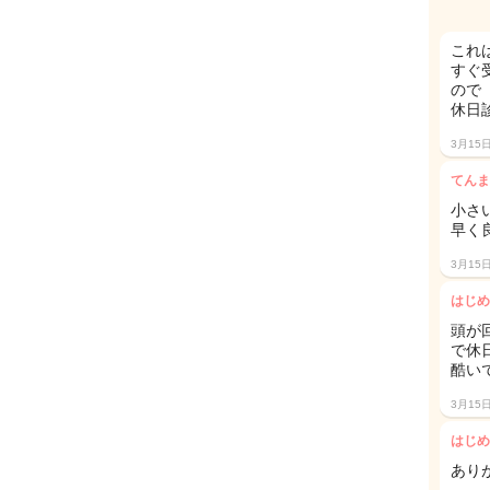
これは
すぐ
ので
休日
3月15
てんま
小さい
早く
3月15
はじめ
頭が
で休
酷い
3月15
はじめ
あり