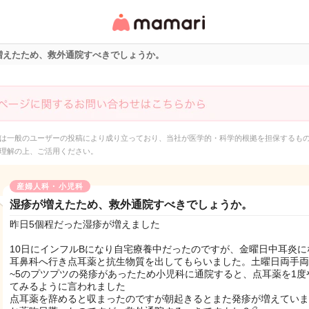
女性専用匿名QAアプ
リ・情報サイト
増えたため、救外通院すべきでしょうか。
は一般のユーザーの投稿により成り立っており、当社が医学的・科学的根拠を担保するも
理解の上、ご活用ください。
産婦人科・小児科
湿疹が増えたため、救外通院すべきでしょうか。
昨日5個程だった湿疹が増えました
10日にインフルBになり自宅療養中だったのですが、金曜日中耳炎に
耳鼻科へ行き点耳薬と抗生物質を出してもらいました。土曜日両手両
~5のプツプツの発疹があったため小児科に通院すると、点耳薬を1度
てみるように言われました
点耳薬を辞めると収まったのですが朝起きるとまた発疹が増えていま