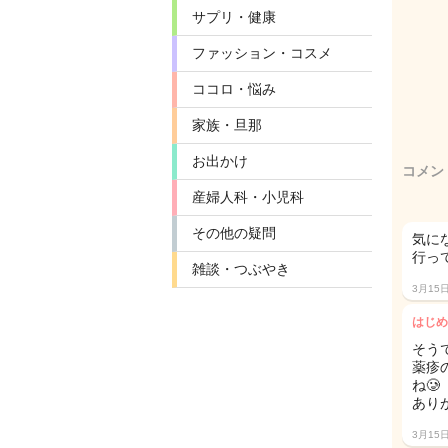
サプリ・健康
ファッション・コスメ
ココロ・悩み
家族・旦那
お出かけ
コメン
産婦人科・小児科
その他の疑問
気に
行っ
雑談・つぶやき
3月15
はじめ
そう
薬疹
ね🥲
あり
3月15