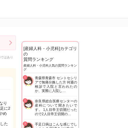
[産婦人科・小児科]カテゴリ
の
のではあり
質問ランキング
産婦人科・小児科人気の質問ランキン
グ
1
青森県青森市 セントセシリ
アで無痛分娩した方 何週の
検診で入院と言われたの
か、実際に入院し…
2
奈良県総合医療センターの
なり
産科について聞きたいで
足に2
す。 1人目帝王切開だった
やめ
ので2人目帝王切開の…
した
3
手足口病はこんな感じでし