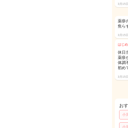
3月15
薬疹
焦ら
3月15
はじめ
休日
薬疹
体調
初め
3月15
お
小
小