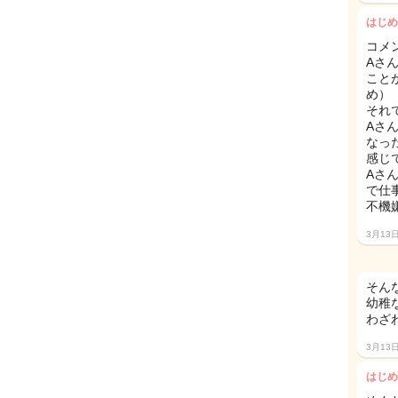
はじめ
コメ
Aさ
こと
め）
それ
Aさ
なっ
感じ
Aさ
で仕
不機
3月13
そん
幼稚
わざ
3月13
はじめ