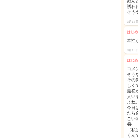
めん
誘わ
そう
3月13
はじめ
本性
3月13
はじめ
コメ
そう
その
しくて
最初
人い
よね
今日
たら
ごい
😂
（私
くん