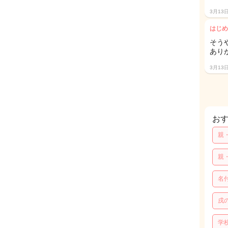
3月13
はじめ
そう
あり
3月13
お
親
親
名
戌
学