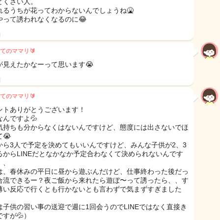
どくさい人。
れるうちが花ってわからないんでしょうね🤮
やって誘われなくなるのに😂
日
てのママリ🔰
が見えたかなーって思います😭
日
てのママリ🔰
ントありがとうございます！
なんですよ💦
気持ちも分からなくはないんですけど、態度には出さないでほ
😭
から3人で予定を決めてもいいんですけど、みんな子供が2、3
るからLINEだとなかなか予定合わなくて決められないんです
、、
は、春休みの平日に昼から遊ぶんだけど、仕事終わった後だっ
合流できるー？夜ご飯から来れたら遊ぼ〜って誘ったら、、す
薄い反応で行くとも行かないとも言わずで気まずすぎました
は子供の習い事の送迎で週に1回会うのでLINEではなく直接き
ですが💦）