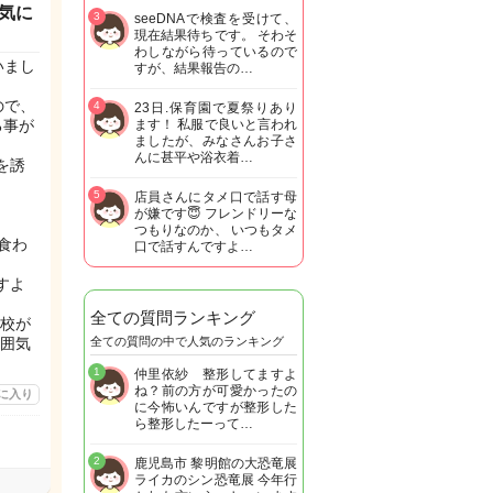
気に
3
seeDNAで検査を受けて、
現在結果待ちです。 そわそ
わしながら待っているので
いまし
すが、結果報告の…
ので、
4
23日.保育園で夏祭りあり
る事が
ます！ 私服で良いと言われ
ましたが、みなさんお子さ
んに甚平や浴衣着…
を誘
5
店員さんにタメ口で話す母
が嫌です😇 フレンドリーな
、
つもりなのか、 いつもタメ
食わ
口で話すんですよ…
すよ
全ての質問ランキング
学校が
囲気
全ての質問の中で人気のランキング
1
仲里依紗 整形してますよ
ね？前の方が可愛かったの
に入り
に今怖いんですが整形した
ら整形したーって…
2
鹿児島市 黎明館の大恐竜展
ライカのシン恐竜展 今年行