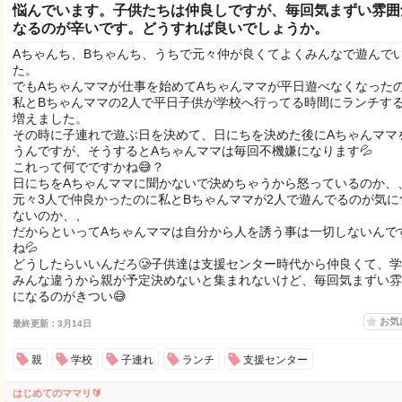
悩んでいます。子供たちは仲良しですが、毎回気まずい雰囲
なるのが辛いです。どうすれば良いでしょうか。
Aちゃんち、Bちゃんち、うちで元々仲が良くてよくみんなで遊んで
た。
でもAちゃんママが仕事を始めてAちゃんママが平日遊べなくなった
私とBちゃんママの2人で平日子供が学校へ行ってる時間にランチす
増えました。
その時に子連れで遊ぶ日を決めて、日にちを決めた後にAちゃんママ
うんですが、そうするとAちゃんママは毎回不機嫌になります💦
これって何でですかね😅？
日にちをAちゃんママに聞かないで決めちゃうから怒っているのか、
元々3人で仲良かったのに私とBちゃんママが2人で遊んでるのが気に
ないのか、、
だからといってAちゃんママは自分から人を誘う事は一切しないんで
ね💦
どうしたらいいんだろ🥲子供達は支援センター時代から仲良くて、
みんな違うから親が予定決めないと集まれないけど、毎回気まずい雰
になるのがきつい😅
お気
最終更新：3月14日
親
学校
子連れ
ランチ
支援センター
はじめてのママリ🔰