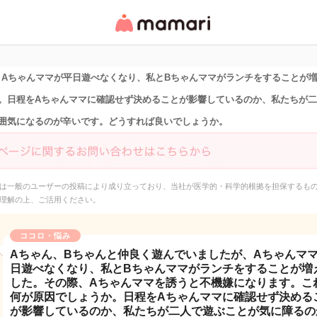
女性専用匿名QAアプ
リ・情報サイト
、Aちゃんママが平日遊べなくなり、私とBちゃんママがランチをすることが
。日程をAちゃんママに確認せず決めることが影響しているのか、私たちが
囲気になるのが辛いです。どうすれば良いでしょうか。
は一般のユーザーの投稿により成り立っており、当社が医学的・科学的根拠を担保するも
理解の上、ご活用ください。
ココロ・悩み
Aちゃん、Bちゃんと仲良く遊んでいましたが、Aちゃんマ
日遊べなくなり、私とBちゃんママがランチをすることが増
した。その際、Aちゃんママを誘うと不機嫌になります。こ
何が原因でしょうか。日程をAちゃんママに確認せず決める
が影響しているのか、私たちが二人で遊ぶことが気に障るの