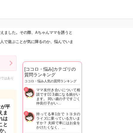
増えました。その際、Aちゃんママを誘うと
二人で遊ぶことが気に障るのか、悩んでいま
[ココロ・悩み]カテゴリの
質問ランキング
のではあり
ココロ・悩み人気の質問ランキング
1
ママ友付き合いについて相
談です🙇‍♂️ 3歳になる娘がい
ます。 同い歳の子ですごく
仲良行子がい…
マが平
えま
2
持ってる車1台で トヨタの
れは
ライズに乗っている方いま
すか？ 夫婦で車にはお金を
こと
かけたくなく、 …
か、