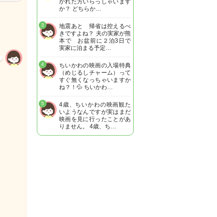
かれた方いらっしゃいます
か？ どちらか…
3
地震あと 帰省は控えるべ
きですよね？ 夫の実家が熊
本で お盆前に２泊3日で
実家に泊まる予定…
4
ちいかわの映画の入場特典
（めじるしチャーム）って
すぐ無くなっちゃいますか
ね？！💦 ちいかわ…
5
4歳、ちいかわの映画観た
いようなんですが実はまだ
映画を見に行ったことがあ
りません。 4歳、ち…