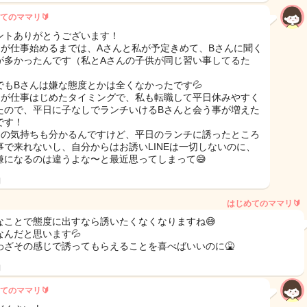
てのママリ🔰
ントありがとうございます！
んが仕事始めるまでは、Aさんと私が予定きめて、Bさんに聞く
が多かったんです（私とAさんの子供が同じ習い事してるた
でもBさんは嫌な態度とかは全くなかったです💦
んが仕事はじめたタイミングで、私も転職して平日休みやすく
たので、平日に子なしでランチいけるBさんと会う事が増えた
です！
んの気持ちも分かるんですけど、平日のランチに誘ったところ
事で来れないし、自分からはお誘いLINEは一切しないのに、
嫌になるのは違うよな〜と最近思ってしまって😅
日
はじめてのママリ🔰
なことで態度に出すなら誘いたくなくなりますね😅
なんだと思います💦
わざその感じで誘ってもらえることを喜べばいいのに🤮
日
てのママリ🔰