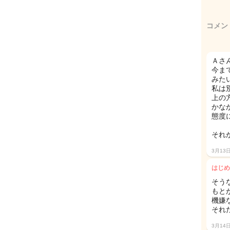
コメン
Ａさ
今ま
みた
私は
上の
かな
態度
それ
3月13
はじめ
そう
もと
機嫌
それ
3月14