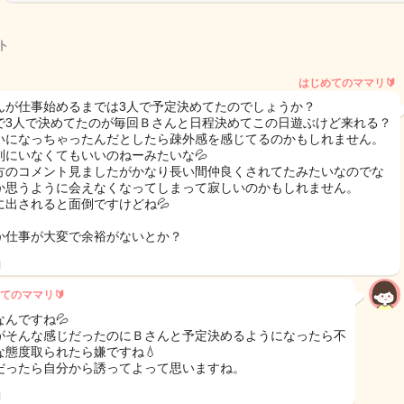
ト
はじめてのママリ🔰
んが仕事始めるまでは3人で予定決めてたのでしょうか？
で3人で決めてたのが毎回Ｂさんと日程決めてこの日遊ぶけど来れる？
いになっちゃったんだとしたら疎外感を感じてるのかもしれません。
別にいなくてもいいのねーみたいな💦
方のコメント見ましたがかなり長い間仲良くされてたみたいなのでな
か思うように会えなくなってしまって寂しいのかもしれません。
に出されると面倒ですけどね💦
か仕事が大変で余裕がないとか？
日
てのママリ🔰
なんですね💦
がそんな感じだったのにＢさんと予定決めるようになったら不
な態度取られたら嫌ですね💧
だったら自分から誘ってよって思いますね。
日