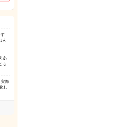
です
ほん
えあ
とも
…
 実際
化し