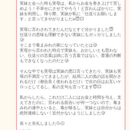
実妹と会った時も実母は、私からお金を巻き上げて苦し
めよう！不幸せにさせてやろう！と言わんばかりに、実
妹を利用し、帰り際、実妹が私に「仕送りお願いしま
す」と言ってきやがりましたw😇💥
実母に言わされてきたんだなとすぐ分かりました😇
仕送りの意味も理解できない実妹にもガッカリしました
🥲
そこまで毒まみれの家になっていたとは🥲
実母から言われた時点で実妹も、おかしいとも思わな
い、仕送りの言葉は姉に言う言葉ではない、普通の判断
もできなくなったのだと🥲
そんな中でも実母は実妹の悪口言ってきたり、実妹も実
母の不満言ってきましたが、結局二人の負の話を聞かさ
れるだけ（都合良く使われるだけ）で次の日はお互いケ
ロッとしてるし、私の文句も言ってます😇💥
私からしたら、これだけ二人にはお金と時間を与え、支
えてきたのに、言われる筋合いが何一つないので、毒ま
みれの連中といると、毒が移るし、実妹とは自分からは
絶対連絡しない！近付かないようにしました🥲
長々と失礼しました💦😣