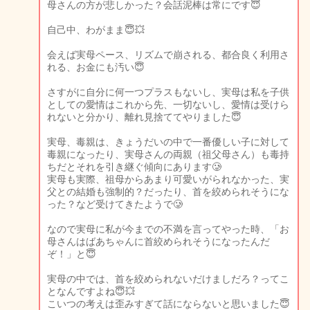
母さんの方が悲しかった？会話泥棒は常にです😇
自己中、わがまま😇💥
会えば実母ペース、リズムで崩される、都合良く利用さ
れる、お金にも汚い😇
さすがに自分に何一つプラスもないし、実母は私を子供
としての愛情はこれから先、一切ないし、愛情は受けら
れないと分かり、離れ見捨ててやりました😇
実母、毒親は、きょうだいの中で一番優しい子に対して
毒親になったり、実母さんの両親（祖父母さん）も毒持
ちだとそれを引き継ぐ傾向にあります🥲
実母も実際、祖母からあまり可愛いがられなかった、実
父との結婚も強制的？だったり、首を絞められそうにな
った？など受けてきたようで🥲
なので実母に私が今までの不満を言ってやった時、「お
母さんはばあちゃんに首絞められそうになったんだ
ぞ！」と😇
実母の中では、首を絞められないだけましだろ？ってこ
となんですよね😇💥
こいつの考えは歪みすぎて話にならないと思いました😇