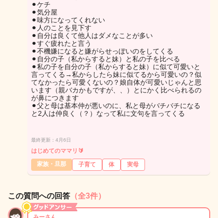
⚫︎ケチ
⚫︎気分屋
⚫︎味方になってくれない
⚫︎人のことを見下す
⚫︎自分は良くて他人はダメなことが多い
⚫︎すぐ疲れたと言う
⚫︎不機嫌になると嫌がらせっぽいのをしてくる
⚫︎自分の子（私からすると妹）と私の子を比べる
⚫︎私の子を自分の子（私からすると妹）に似て可愛いと
言ってくる→私からしたら妹に似てるから可愛いの？似
てなかったら可愛くないの？娘自体が可愛いじゃんと思
います（親バカかもですが、、）とにかく比べられるの
が鼻につきます
⚫︎父と母は基本仲が悪いのに、私と母がバチバチになる
と2人は仲良く（？）なって私に文句を言ってくる
最終更新：4月6日
はじめてのママリ🔰
家族・旦那
子育て
体
実母
この質問への回答
（全3件）
みーさん