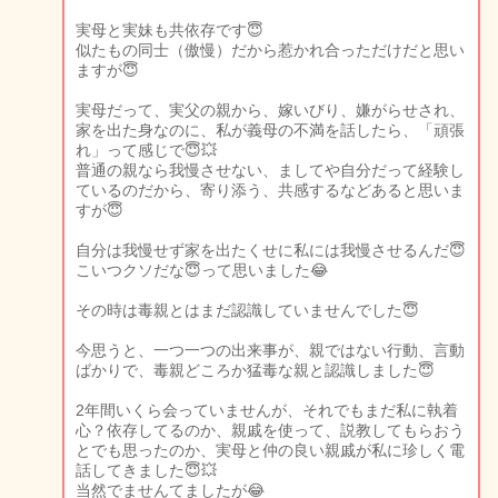
実母と実妹も共依存です😇
似たもの同士（傲慢）だから惹かれ合っただけだと思い
ますが😇
実母だって、実父の親から、嫁いびり、嫌がらせされ、
家を出た身なのに、私が義母の不満を話したら、「頑張
れ」って感じで😇💥
普通の親なら我慢させない、ましてや自分だって経験し
ているのだから、寄り添う、共感するなどあると思いま
すが😇
自分は我慢せず家を出たくせに私には我慢させるんだ😇
こいつクソだな😇って思いました😂
その時は毒親とはまだ認識していませんでした😇
今思うと、一つ一つの出来事が、親ではない行動、言動
ばかりで、毒親どころか猛毒な親と認識しました😇
2年間いくら会っていませんが、それでもまだ私に執着
心？依存してるのか、親戚を使って、説教してもらおう
とでも思ったのか、実母と仲の良い親戚が私に珍しく電
話してきました😇💥
当然でませんてましたが😂