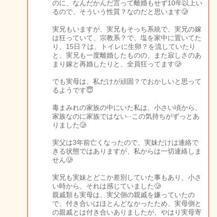
のに、なんだかんだ言って離婚もせず10年以上い
るので、そういう性質？なのだと思います🥲
実兄もいますが、実兄もそっち系統で、実兄の嫁
は狂っていて、宗教系？で、塩を家中に置いてた
り、15日？は、トイレに生卵？を流していたり
と、実兄も一度離婚したものの、また寂しさのあ
まり嫁と再婚したりと、全員狂ってます🥲
でも実母は、私だけが頑固？でおかしいと思って
るようです😇
毒まみれの家族の中にいた私は、小さい頃から、
家族なのに家族ではない··この気持ちがずっとあ
りました🥲
実父は3年前亡くなったので、実妹だけは連絡で
きる状態ではありますが、私からは一切連絡しま
せん🥲
実兄も実妹とどこか差別していた事もあり、小さ
い時から、それは感じていました🥲
親戚類も実母は、実父側の親戚を嫌っていたの
で、付き合いはほとんどなかったため、実母側と
の親戚とは付き合いありましたが、やはり実母寄