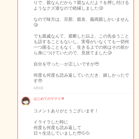
りで、親なんだから？親なんだよ？を押し付ける
ようなクズ達なので絶縁しました🥲
なので味方は、旦那、親友、義両親しかいません
🥲
でも親戚なんて、遮断した以上、この先会うこと
も話することもないし、実母がいなくても一切何
一つ困ることもなく、生きる上での術はその前か
ら身につけていたので、見捨てました🥲
自分を守った···が正しいですが🥹
何度も何度も読み返していただき、嬉しかったで
す🥹
4月3日
はじめてのママリ🔰
コメントありがとうございます！
イライラした時に
何度も何度も読み返して
日々生活していました🥹💦💦