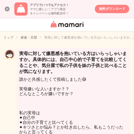
アプリでいつでもアクセス！
無料ダウンロード
ママに嬉しい！アプリ限定
キャンペーンも随時配信中！
女性専用匿名QA
アプリ・情報サ
トップ
家族・旦那
実母に対して嫌悪感を抱いている方はいらっしゃいますか。
イト
実母に対して嫌悪感を抱いている方はいらっしゃいま
すか。具体的には、自己中心的で子育てを比較してく
ることや、気分屋で私の子供を妹の子供と比べること
が気になります。
誰かと共感したくて投稿しました😅
実母嫌いな人いますか？？
どんなところが嫌いですか？
私の実母は
⚫︎自己中
⚫︎自分の子育てと比べてくる
⚫︎キツさとか悩み？とか吐き出したら、私もこうだった
からと言ってくる