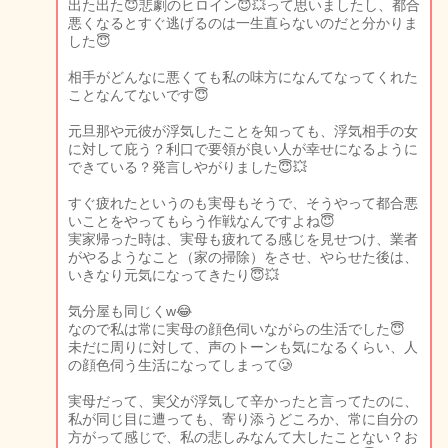
出た出た😇悲劇のヒロイン😇💥って思いましたし、都合
悪くなるとすぐ逃げるのは一生直らないのだと分かりま
した😇
相手がどんなに悪くても私の味方になんてなってくれた
ことなんてないです😇
元旦那や元彼が浮気したことを知っても、浮気相手の女
に対して庇う？利口で要領が良い人が幸せになるように
できている？発言しやがりました😇💥
すぐ疲れたというのも実母もそうで、そうやって都合悪
いことをやってもらう作戦なんですよね😇
実家帰った時は、実母も疲れてる感じを見せつけ、業者
がやるようなこと（家の掃除）をさせ、やらせた後は、
いきなり元気になってきたり😇💥
気分屋も同じくw😂
なので私は常に実母の顔色伺いながらの生活でした😇
未だに周りに対して、声のトーンも気になるくらい、人
の顔色伺う生活になってしまって🥲
実母だって、実父が浮気して辛かったと言ってたのに、
私が同じ目に遭っても、寄り添うどころか、常に自分の
方がって感じで、私の悲しみなんて大したことない？お