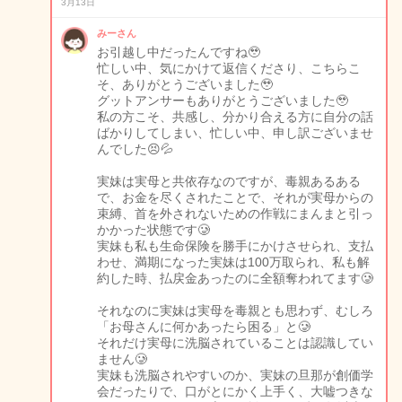
3月13日
みーさん
お引越し中だったんですね🥹
忙しい中、気にかけて返信くださり、こちらこ
そ、ありがとうございました🥹
グットアンサーもありがとうございました🥹
私の方こそ、共感し、分かり合える方に自分の話
ばかりしてしまい、忙しい中、申し訳ございませ
んでした😣💦
実妹は実母と共依存なのですが、毒親あるある
で、お金を尽くされたことで、それが実母からの
束縛、首を外されないための作戦にまんまと引っ
かかった状態です🥲
実妹も私も生命保険を勝手にかけさせられ、支払
わせ、満期になった実妹は100万取られ、私も解
約した時、払戻金あったのに全額奪われてます🥲
それなのに実妹は実母を毒親とも思わず、むしろ
「お母さんに何かあったら困る」と🥲
それだけ実母に洗脳されていることは認識してい
ません🥲
実妹も洗脳されやすいのか、実妹の旦那が創価学
会だったりで、口がとにかく上手く、大嘘つきな