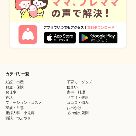
カテゴリ一覧
妊娠・出産
子育て・グッズ
お金・保険
住まい
お仕事
家事・料理
妊活
サプリ・健康
ファッション・コスメ
ココロ・悩み
家族・旦那
お出かけ
産婦人科・小児科
その他の疑問
雑談・つぶやき