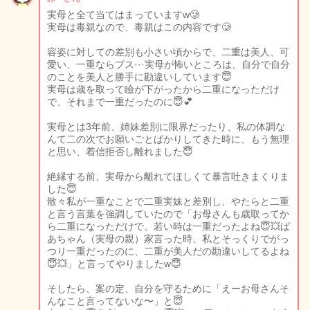
実母と全て当てはまっていますw🥲
実母は毒親なので、毒親はこの内容です🥲
容姿に対しての差別も小さい頃からで、二重は美人、可
愛い、一重ならブス···実母が怖いところは、自分で自分
のことを美人と勝手に勘違いしています😇
実母は歳を取って瞼が下がったから二重になっただけ
で、それまで一重だったのに😇💕
実母とは3年前、姉妹差別に限界だったり、私の体調な
んて二の次でお願いごとばかりしてきた時に、もう無理
と思い、着信拒否し離れました😇
絶縁する前、実母から離れてほしくて暴言吐きまくりま
した😇
散々私が一重なことで二重実妹と差別し、やたらと二重
と言う言葉を強調していたので「お母さんも歳取ってか
ら二重になっただけで、若い時は一重だったよね😇💥ば
あちゃん（実母の親）家言った時、私とそっくりでがっ
つり一重だったのに、二重が美人だの勘違いしてるよね
😇💥」と言ってやりましたw😇
そしたら、案の定、自分を守るために「えーお母さんそ
んなこと言ってないな〜」と😇