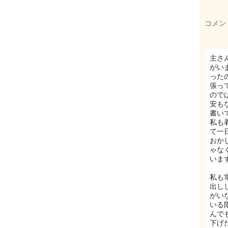
コメン
主さ
がい
った
張っ
ので
安も
書い
私も
て一
おか
ゃな
いま
私も
出し
がい
いる
んで
下げ