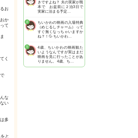
きですよね？ 夫の実家が熊
本で お盆前に２泊3日で
るお
実家に泊まる予定…
おか
4
ちいかわの映画の入場特典
って
（めじるしチャーム）って
すぐ無くなっちゃいますか
ま
ね？！💦 ちいかわ…
5
4歳、ちいかわの映画観た
いようなんですが実はまだ
映画を見に行ったことがあ
てく
りません。 4歳、ち…
で
んな
ない
は多
みをと