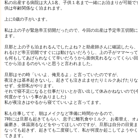
私の出産する病院は大人1名、子供１名まで一緒にお泊まりが可能で
供は年齢関係なく泊まれます。
上に0歳の子がいます。
私は上の子が緊急帝王切開だったので、今回の出産は予定帝王切開に
ます。
旦那と上の子も泊まれるんでしたよね？と助産師さんに確認したら、
れるけど帝王切開ですぐには動けないだろうし、上の子がママ〜って
も何もしてあげられなくて辛いだろうから面倒見れるなってくらい回
てから泊まるのがいいと思うと言われました。
旦那はその時「いいよ、俺見るよ」と言っていたのですが、
夜泣きは基本起きないし、起きても泣き止ませたりミルクあげたりな
せず、全部私がやります。
それで寝不足になると仕事だりいとか言い出して休みかねないので(
何度かそういう事がありました)
私が夜泣きはやるから寝てていいよと言ってます。
私も仕事してて、朝はメイクなど準備に時間かかるので、
7時には旦那も起きてもらい、息子に離乳食やミルク、お着替え、オ
歯磨き、体温測るなどをやってほしいのですが、旦那は自分の目覚ま
なっても起きず、起きても二度寝して、私が何度か起こしてようやく
てきます。