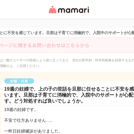
女性専用匿名QAアプ
リ・情報サイト
ことに不安を感じています。旦那は子育てに消極的で、入院中のサポートが心
は一般のユーザーの投稿により成り立っており、当社が医学的・科学的根拠を担保するも
理解の上、ご活用ください。
妊娠・出産
19週の妊婦で、上の子の世話を旦那に任せることに不安を
います。旦那は子育てに消極的で、入院中のサポートが心配
す。どう対処すれば良いでしょうか。
19週の妊婦です。
不安で仕方ありません…。
一昨日妊婦健診がありました。