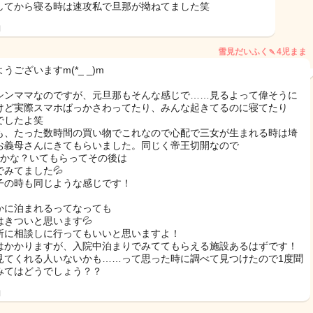
してから寝る時は速攻私で旦那が拗ねてました笑
日
雪見だいふく🍡4児まま
うございますm(*_ _)m
シンママなのですが、元旦那もそんな感じで……見るよって偉そうに
けど実際スマホばっかさわってたり、みんな起きてるのに寝てたり
でしたよ笑
も、たった数時間の買い物でこれなので心配で三女が生まれる時は埼
お義母さんにきてもらいました。同じく帝王切開なので
間かな？いてもらってその後は
でみてました💦
子の時も同じような感じです！
かに泊まれるってなっても
はきついと思います💦
所に相談しに行ってもいいと思いますよ！
はかかりますが、入院中泊まりでみててもらえる施設あるはずです！
見てくれる人いないかも……って思った時に調べて見つけたので1度聞
みてはどうでしょう？？
日