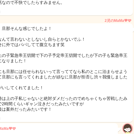
話なので不快でしたらすみません。
日
2児のMaMa💙🩷
！旦那そんな感じでしたよ！
なんて言わないとしないし自らとかないでふ！
せに外ではパパしてて腹立ちます笑
上の子緊急帝王切開で下の子予定帝王切開でしたが下の子も緊急帝王
になりました！
にも旦那には任せられないって言っててなら私のとこに泊まらせよう
て旦那にも言ってくれましたが頑なに旦那が拒否し渋々我慢しました
がいしてくれてました！
時は上の子私じゃないと絶対ダメだったのでめちゃくちゃ苦戦したみ
で2時間くらいギャン泣きだったみたいですが
後は案外だったみたいです！
日
aMa💙🩷