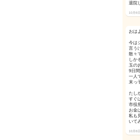
退院
10月6
おはよ
今は
言う
散々
しか
玉の
9日
一人
末っ
たし
すぐ
市役
お金
私も
いて
10月6