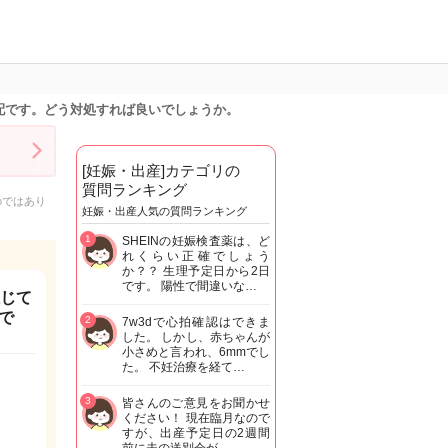
配です。どう対処すれば良いでしょうか。
[妊娠・出産]カテゴリの
質問ランキング
のではあり
妊娠・出産人気の質問ランキング
1
SHEINの妊娠検査薬は、ど
れくらい正確でしょう
か？？ 生理予定日から2日
です。 陽性で間違いな…
感じて
で
2
7w3dで心拍確認はできま
した。 しかし、赤ちゃんが
小さめと言われ、6mmでし
た。 不妊治療を経て…
3
皆さんのご意見をお聞かせ
ください！ 現在臨月なので
すが、出産予定日の2週間