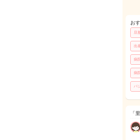
お
旦
出
病
病
パ
「