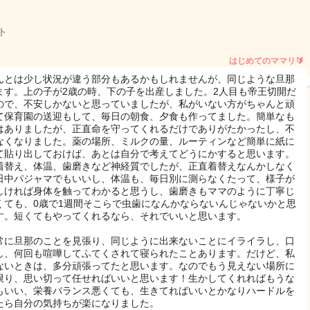
ト
はじめてのママリ🔰
んとは少し状況が違う部分もあるかもしれませんが、同じような旦那
ます。上の子が2歳の時、下の子を出産しました。2人目も帝王切開だ
ので、不安しかないと思っていましたが、私がいない方がちゃんと頑
て保育園の送迎もして、毎日の朝食、夕食も作ってました。簡単なも
はありましたが、正直命を守ってくれるだけでありがたかったし、不
なくなりました。薬の場所、ミルクの量、ルーティンなど簡単に紙に
て貼り出しておけば、あとは自分で考えてどうにかすると思います。
着替え、体温、歯磨きなど神経質でしたが、正直着替えなんかしなく
日中パジャマでもいいし、体温も、毎日別に測らなくたって、様子が
しければ身体を触ってわかると思うし、歯磨きもママのように丁寧じ
くても、0歳で1週間そこらで虫歯になんかならないんじゃないかと思
す。短くてもやってくれるなら、それでいいと思います。
常に旦那のことを見張り、同じように出来ないことにイライラし、口
し、何回も喧嘩してふてくされて寝られたことあります。だけど、私
ないときは、多分頑張ってたと思います。なのでもう見えない場所に
限り、思い切って任せればいいと思います！生かしてくれればもうな
もいい、栄養バランス悪くても、生きてればいいとかなりハードルを
たら自分の気持ちが楽になりました。