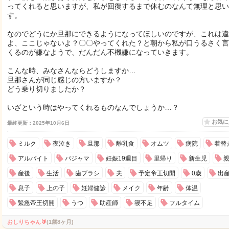
ってくれると思いますが、私が回復するまで休むのなんて無理と思い
す。
なのでどうにか旦那にできるようになってほしいのですが、これは違
よ、ここじゃないよ？〇〇やってくれた？と朝から私が口うるさく言
くるのが嫌なようで、だんだん不機嫌になっていきます。
こんな時、みなさんならどうしますか…
旦那さんが同じ感じの方いますか？
どう乗り切りましたか？
いざという時はやってくれるものなんでしょうか…？
お気
最終更新：2025年10月6日
ミルク
夜泣き
旦那
離乳食
オムツ
病院
着替
アルバイト
パジャマ
妊娠19週目
里帰り
新生児
産後
生活
歯ブラシ
夫
予定帝王切開
0歳
出
息子
上の子
妊婦健診
メイク
年齢
体温
緊急帝王切開
うつ
助産師
寝不足
フルタイム
おしりちゃん🔰
(1歳8ヶ月)