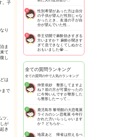
前に夫の送別会が…
す。子
4
性別希望があった方は自分
の子供が望んだ性別じゃな
かったとき、友達の子が自
分が望んでいた性…
なり
5
帝王切開で麻酔効きすぎる
方いますか？ 麻酔が聞きす
ぎて息できなくてしぬかと
泊ま
おもいました😭 …
来て
復し
全ての質問ランキング
全ての質問の中で人気のランキング
どは
1
仲里依紗 整形してますよ
ね？前の方が可愛かったの
今まで
に今怖いんですが整形した
ら整形したーって…
2
鹿児島市 黎明館の大恐竜展
ライカのシン恐竜展 今年行
ムツ、
かれた方いらっしゃいます
しが
か？ どちらか…
起き
3
地震あと 帰省は控えるべ