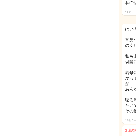
私の
10月6
はい
育児
のく
私も
切開
義母
かっ
が
あん
寝る
たい
その
10月6
2児のM