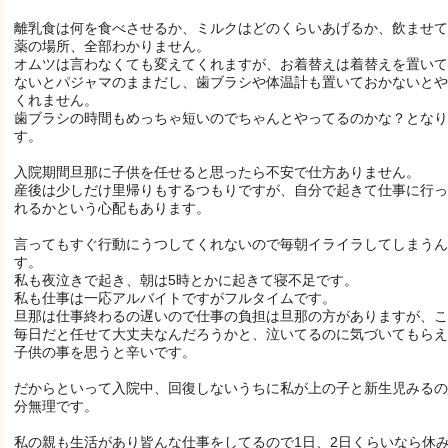
離乳食は何を食べさせるか、ミルクはどのくらいあげるか、飲ませて
薬の場所、全部わかりません。
オムツは言わなくても変えてくれますが、お着替えは着替えを置いて
ないとパジャマのままだし、歯ブラシや体温計も置いておかないとや
くれません。
歯ブラシの時間もめっちゃ短いのでちゃんとやってるのかな？となり
す。
入院期間旦那に子供を任せると思ったら不安で仕方ありません。
産後は少しだけ里帰りもするつもりですが、自分で起きて仕事に行っ
れるかという心配もあります。
言ってもすぐ行動にうつしてくれないので毎朝イライラしてしまうん
す。
私も夜泣きで起き、朝は5時とかに起きて寝不足です。
私も仕事は一応アルバイトですがフルタイムです。
旦那は仕事終わるの遅いので仕事の負担は旦那の方がありますが、こ
毎日だと任せて大丈夫なんだろうかと、泣いてるのに気づいてもらえ
子供の事を思うと辛いです。
だからといって入院中、回復しないうちに私が上の子と新生児みるの
分無理です。
私の親も生活があり皆んな仕事をしてるので1日、2日くらいなら休