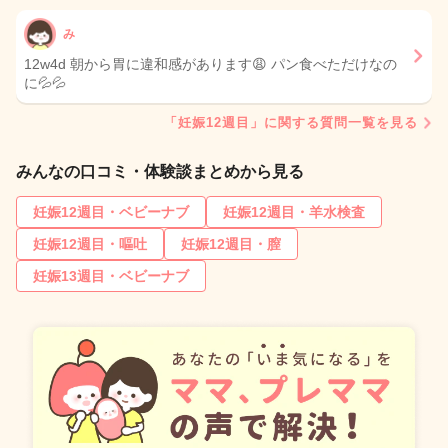
み
12w4d 朝から胃に違和感があります😩 パン食べただけなの
に💦💦
「妊娠12週目」に関する質問一覧を見る
みんなの口コミ・体験談まとめから見る
妊娠12週目・ベビーナブ
妊娠12週目・羊水検査
妊娠12週目・嘔吐
妊娠12週目・膣
妊娠13週目・ベビーナブ