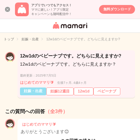
アプリでいつでもアクセス！
無料ダウンロード
ママに嬉しい！アプリ限定
キャンペーンも随時配信中！
女性専用匿名QA
アプリ・情報サ
トップ
妊娠・出産
12w1dのベビーナブです。どちらに見えますか?
イト
12w1dのベビーナブです。どちらに見えますか?
12w1dのベビーナブです。どちらに見えますか？
最終更新：2025年7月5日
はじめてのママリ🔰
生後7ヶ月, 4歳4ヶ月
妊娠・出産
妊娠12週目
12w1d
ベビーナブ
この質問への回答
（全3件）
はじめてのママリ🔰
ありがとうございます😊