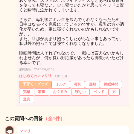
おくるみ、スワドル、ホワイトノイズなどあらゆる道具
を使っても寝ない、少し寝ついたかと思ってベッドに置
くと瞬時に泣かれてしまいます。
さらに、母乳後にミルクを飲んでくれなくなったため、
日中はなるべく完母にしているのですが、母乳の方が消
化が早いため、更に寝てくれないのかもしれないです
が、、
また、旦那があまり抱っこしたがらない事もあってか、
私以外の抱っこでは寝てくれなくなりました。
睡眠時間は人それぞれなので、一概には言えないかもし
れませんが、何か良い対応策があったら御教示いただけ
る幸いです。
最終更新：2025年6月15日
はじめてのママリ🔰
1歳3ヶ月
子育て・グッズ
ミルク
母乳
旦那
睡眠時間
完母
家事
おくるみ
寝ない
ベッド
男
道具
この質問への回答
（全1件）
ママリ