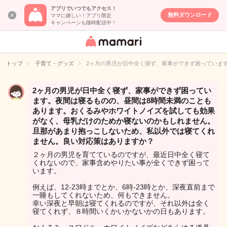
アプリでいつでもアクセス！
無料ダウンロード
ママに嬉しい！アプリ限定
キャンペーンも随時配信中！
女性専用匿名QA
アプリ・情報サ
トップ
子育て・グッズ
2ヶ月の男児が日中全く寝ず、家事ができず困っていま
イト
2ヶ月の男児が日中全く寝ず、家事ができず困ってい
ます。夜間は寝るものの、昼間は8時間未満のことも
あります。おくるみやホワイトノイズを試しても効果
がなく、母乳だけのためか寝ないのかもしれません。
旦那があまり抱っこしないため、私以外では寝てくれ
ません。良い対応策はありますか？
２ヶ月の男児を育てているのですが、最近日中全く寝て
くれないので、家事含めやりたい事が全くできず困って
います。
例えば、12-23時までとか、6時-23時とか、深夜直前まで
一睡もしてくれないため、何もできません。
幸い深夜と早朝は寝てくれるのですが、それ以外は全く
寝てくれず、８時間いくかいかないかの日もあります。