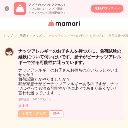
アプリでいつでもアクセス！
無料ダウンロード
ママに嬉しい！アプリ限定
キャンペーンも随時配信中！
女性専用匿名QA
アプリ・情報サ
トップ
子育て・グッズ
ナッツアレルギーのお子さんを持つ方に、負荷試験の経
イト
ナッツアレルギーのお子さんを持つ方に、負荷試験の
経験について伺いたいです。息子がピーナッツアレル
ギーで治る可能性に迷っています。
ナッツアレルギーのお子さんお持ちの方いらっしゃいま
せんか？
負荷試験とかやりましたか？
我が家息子がピーナッツアレルギーあるのですが、ナッ
ツはやっても治る可能性が他に比べてあまり高くないと
言われ迷っています…。
最終更新：2025年5月4日
ままり
子育て・グッズ
息子