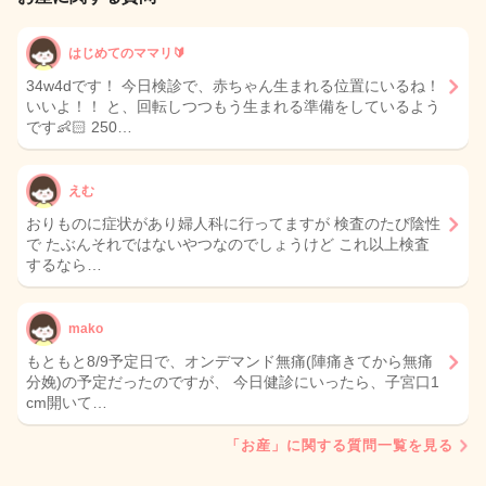
はじめてのママリ🔰
34w4dです！ 今日検診で、赤ちゃん生まれる位置にいるね！
いいよ！！ と、回転しつつもう生まれる準備をしているよう
です👶🏻 250…
えむ
おりものに症状があり婦人科に行ってますが 検査のたび陰性
で たぶんそれではないやつなのでしょうけど これ以上検査
するなら…
mako
もともと8/9予定日で、オンデマンド無痛(陣痛きてから無痛
分娩)の予定だったのですが、 今日健診にいったら、子宮口1
cm開いて…
「お産」に関する質問一覧を見る