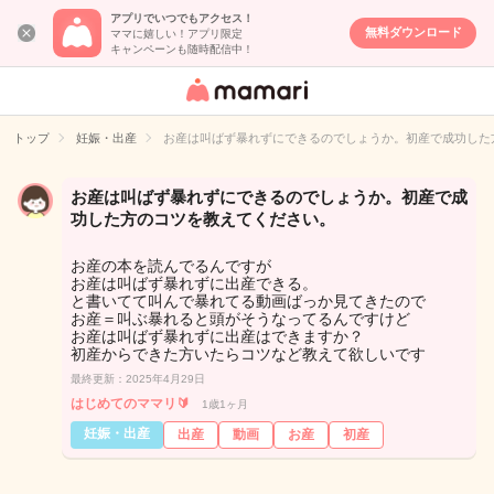
アプリでいつでもアクセス！
無料ダウンロード
ママに嬉しい！アプリ限定
キャンペーンも随時配信中！
女性専用匿名QA
アプリ・情報サ
トップ
妊娠・出産
お産は叫ばず暴れずにできるのでしょうか。初産で成功した
イト
お産は叫ばず暴れずにできるのでしょうか。初産で成
功した方のコツを教えてください。
お産の本を読んでるんですが
お産は叫ばず暴れずに出産できる。
と書いてて叫んで暴れてる動画ばっか見てきたので
お産＝叫ぶ暴れると頭がそうなってるんですけど
お産は叫ばず暴れずに出産はできますか？
初産からできた方いたらコツなど教えて欲しいです
最終更新：2025年4月29日
はじめてのママリ🔰
1歳1ヶ月
妊娠・出産
出産
動画
お産
初産