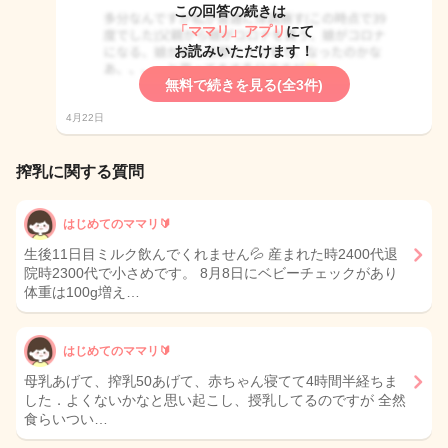
この回答の続きは
「ママリ」アプリ
にて
お読みいただけます！
無料で続きを見る(全3件)
4月22日
搾乳に関する質問
はじめてのママリ🔰
生後11日目ミルク飲んでくれません💦 産まれた時2400代退
院時2300代で小さめです。 8月8日にベビーチェックがあり
体重は100g増え…
はじめてのママリ🔰
母乳あげて、搾乳50あげて、赤ちゃん寝てて4時間半経ちま
した．よくないかなと思い起こし、授乳してるのですが 全然
食らいつい…