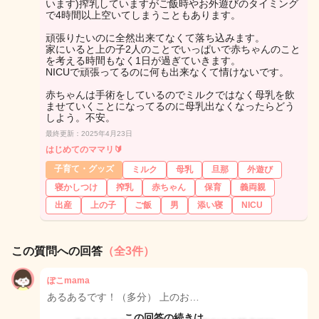
います)搾乳していますがご飯時やお外遊びのタイミング
で4時間以上空いてしまうこともあります。
頑張りたいのに全然出来てなくて落ち込みます。
家にいると上の子2人のことでいっぱいで赤ちゃんのこと
を考える時間もなく1日が過ぎていきます。
NICUで頑張ってるのに何も出来なくて情けないです。
赤ちゃんは手術をしているのでミルクではなく母乳を飲
ませていくことになってるのに母乳出なくなったらどう
しよう。不安。
最終更新：2025年4月23日
はじめてのママリ🔰
子育て・グッズ
ミルク
母乳
旦那
外遊び
寝かしつけ
搾乳
赤ちゃん
保育
義両親
出産
上の子
ご飯
男
添い寝
NICU
この質問への回答
（全3件）
ぽこmama
あるあるです！（多分） 上のお…
この回答の続きは