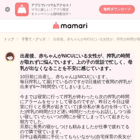
アプリでいつでもアクセス！
無料ダウンロード
ママに嬉しい！アプリ限定
キャンペーンも随時配信中！
女性専用匿名QA
アプリ・情報サ
トップ
子育て・グッズ
出産後、赤ちゃんがNICUにいる女性が、搾乳の時間
イト
出産後、赤ちゃんがNICUにいる女性が、搾乳の時間
が取れずに悩んでいます。上の子の世話で忙しく、母
乳が出なくなることを不安に感じています。
10日前に出産し、赤ちゃんはNICUにいます。
毎日搾乳して届けているのですが2日連続で夜間の搾乳が
出来ず6〜7時間空いてしまいました。
今までは寝室に行って搾乳が終わったら次の搾乳の時間
にアラームをセットして寝るのですが、昨日と今日は寝
室に行くと長男が起きていて(多分私が来るのを待ってい
た)搾乳の時間だけど遅い時間だったからお話ししつつ添
い寝していたらいつの間にか寝てしまっていて起きたら
朝方でした。
旦那に長男の寝かしつけも頼みましたが仕事で疲れてる
ので隣で寝ています。
日中は義両親に手伝ってもらいながら(自宅保育の長女が