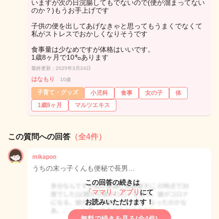
いますが次の日浣腸してもでないので(便が溜まってない
のか？)もうお手上げです
子供の便を出してあげなきゃと思ってもうまくでなくて
私がストレスでおかしくなりそうです
食事量は少なめですが体格はいいです。
1歳8ヶ月で10㌔あります
最終更新：2025年3月24日
はなもり
10歳
子育て・グッズ
小児科
食事
女の子
体
1歳8ヶ月
マルツエキス
この質問への回答
（全4件）
mikapon
うちの末っ子くんも便秘で長男…
この回答の続きは
「ママリ」アプリ
にて
お読みいただけます！
無料で続きを見る(全4件)