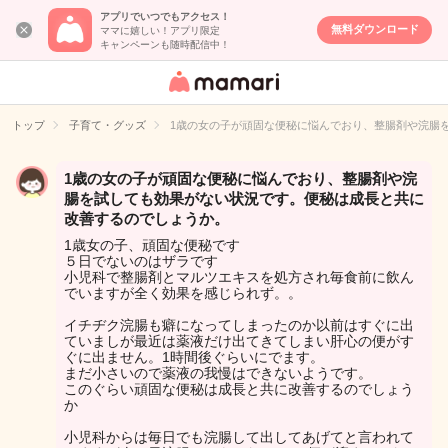
アプリでいつでもアクセス！
無料ダウンロード
ママに嬉しい！アプリ限定
キャンペーンも随時配信中！
女性専用匿名QA
アプリ・情報サ
トップ
子育て・グッズ
1歳の女の子が頑固な便秘に悩んでおり、整腸剤や浣腸
イト
1歳の女の子が頑固な便秘に悩んでおり、整腸剤や浣
腸を試しても効果がない状況です。便秘は成長と共に
改善するのでしょうか。
1歳女の子、頑固な便秘です
５日でないのはザラです
小児科で整腸剤とマルツエキスを処方され毎食前に飲ん
でいますが全く効果を感じられず。。
イチヂク浣腸も癖になってしまったのか以前はすぐに出
ていましが最近は薬液だけ出てきてしまい肝心の便がす
ぐに出ません。1時間後ぐらいにでます。
まだ小さいので薬液の我慢はできないようです。
このぐらい頑固な便秘は成長と共に改善するのでしょう
か
小児科からは毎日でも浣腸して出してあげてと言われて