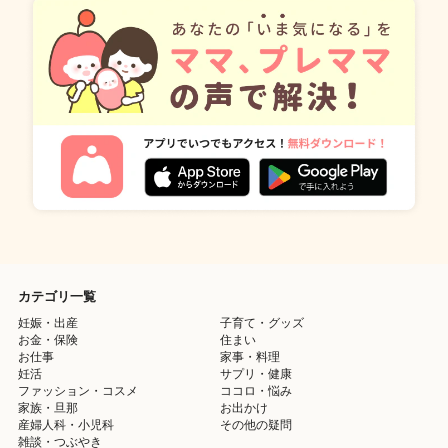
カテゴリ一覧
妊娠・出産
子育て・グッズ
お金・保険
住まい
お仕事
家事・料理
妊活
サプリ・健康
ファッション・コスメ
ココロ・悩み
家族・旦那
お出かけ
産婦人科・小児科
その他の疑問
雑談・つぶやき