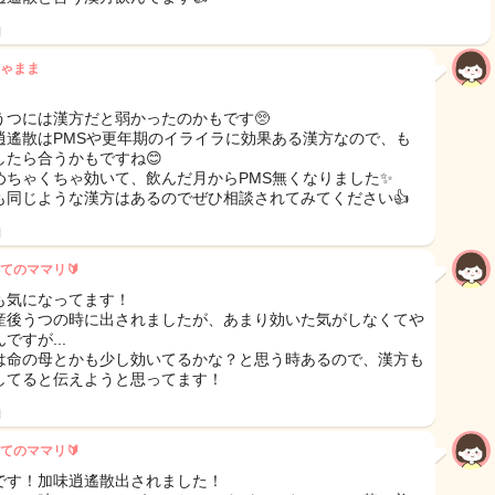
日
ゃまま
うつには漢方だと弱かったのかもです🥺
逍遙散はPMSや更年期のイライラに効果ある漢方なので、も
したら合うかもですね😊
めちゃくちゃ効いて、飲んだ月からPMS無くなりました✨
も同じような漢方はあるのでぜひ相談されてみてください👍
日
てのママリ🔰
も気になってます！
産後うつの時に出されましたが、あまり効いた気がしなくてや
ですが...
は命の母とかも少し効いてるかな？と思う時あるので、漢方も
してると伝えようと思ってます！
日
てのママリ🔰
です！加味逍遙散出されました！