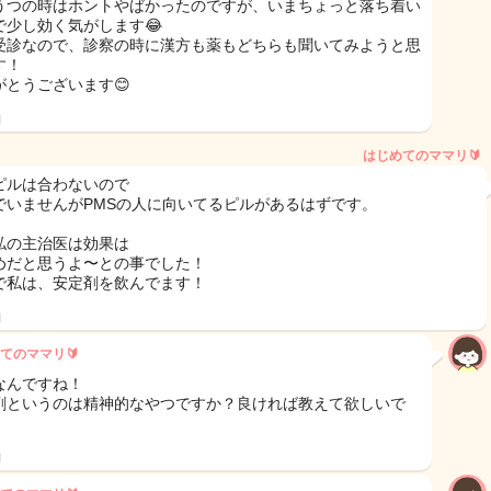
うつの時はホントやばかったのですが、いまちょっと落ち着い
で少し効く気がします😂
受診なので、診察の時に漢方も薬もどちらも聞いてみようと思
す！
がとうございます😊
日
はじめてのママリ🔰
ピルは合わないので
でいませんがPMSの人に向いてるピルがあるはずです。
私の主治医は効果は
めだと思うよ〜との事でした！
で私は、安定剤を飲んでます！
日
てのママリ🔰
なんですね！
剤というのは精神的なやつですか？良ければ教えて欲しいで
日