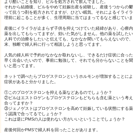
より酷いことを知り、ピルを処方されて飲んでました。
それから結婚後、ピルをやめて妊娠出産を経験し、産後うつからの鬱
って抗うつ剤を処方されてますが、ひどい眠気、それによるイライラ
理前に起こることが多く、生理周期に当てはまってるなと感じていま
産後にイライラが止まらず子供を抑えつけていた経緯があり、心療内
薬を出してもらってますが、効いた気がしません。他の薬を試したい
人科での治療をしたいと伝えても、なかなか聞いてもらえないので、
末、独断で婦人科に行って相談しようと思ってます。
人気の婦人科で予約がなかなか取れないし、できるだけ症状に合った
早く出会いたいので、事前に勉強して、それでも分からないことを聞
いと思ってます。
ネットで調べたらプロゲステロンというホルモンが増加することによ
症状があると分かりました。
①このプロゲステロンを抑える薬などあるのでしょうか？
②ピルはエストロゲンもプロゲステロンもどちらも含む薬という考え
合ってますか？
③ジェノゲストはプロゲステロンを高めて妊娠している状態にする薬
う認識で合ってるでしょうか？
これは逆にPMSの人は使わない方がいいということでしょうか？
産後何回かPMSで婦人科を回ったことがあります。