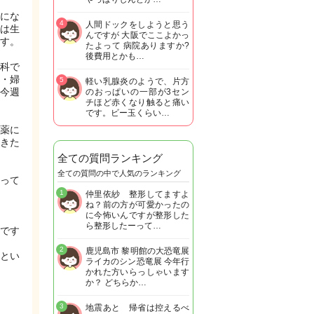
にな
4
人間ドックをしようと思う
は生
んですが 大阪でここよかっ
す。
たよって 病院ありますか?
後費用とかも…
科で
・婦
5
軽い乳腺炎のようで、片方
今週
のおっぱいの一部が3セン
チほど赤くなり触ると痛い
です。ビー玉くらい…
薬に
きた
全ての質問ランキング
全ての質問の中で人気のランキング
って
1
仲里依紗 整形してますよ
ね？前の方が可愛かったの
に今怖いんですが整形した
ら整形したーって…
です
2
鹿児島市 黎明館の大恐竜展
とい
ライカのシン恐竜展 今年行
かれた方いらっしゃいます
か？ どちらか…
3
地震あと 帰省は控えるべ