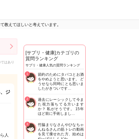
いて教えてほしいと考えています。
[サプリ・健康]カテゴリの
質問ランキング
のではあり
サプリ・健康人気の質問ランキング
1
節約のためにタバコとお酒
をやめようと思います。 ど
うせなら同時にとも思いま
したがきついです…
容、ジ
2
過去にレーシックして今ま
た視力落ちてる方います
か？ 私がそうです。 15年
ほど前に手術しまし…
3
竹脇まりなさんやひなちゃ
んねるさんの筋トレの動画
を見て痩せれた方、始めは
ら人
やっぱりしんどか…