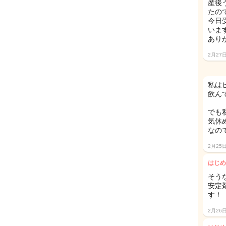
産後
たの
今日
いま
あり
2月27
私は
飲ん
でも
気休
なの
2月25
はじめ
そう
安定
す！
2月26