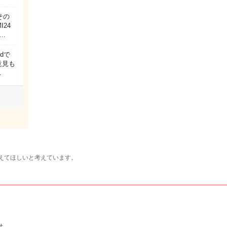
その
24
…
dで
意見も
…
えてほしいと考えています。
せ