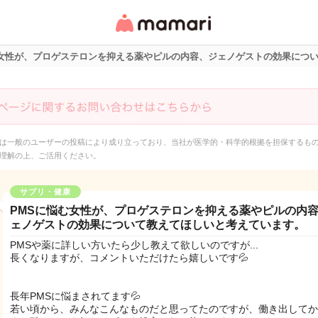
女性専用匿名QAアプ
リ・情報サイト
む女性が、プロゲステロンを抑える薬やピルの内容、ジェノゲストの効果につ
は一般のユーザーの投稿により成り立っており、当社が医学的・科学的根拠を担保するも
理解の上、ご活用ください。
サプリ・健康
PMSに悩む女性が、プロゲステロンを抑える薬やピルの内
ェノゲストの効果について教えてほしいと考えています。
PMSや薬に詳しい方いたら少し教えて欲しいのですが...
長くなりますが、コメントいただけたら嬉しいです💦
長年PMSに悩まされてます💦
若い頃から、みんなこんなものだと思ってたのですが、働き出してか