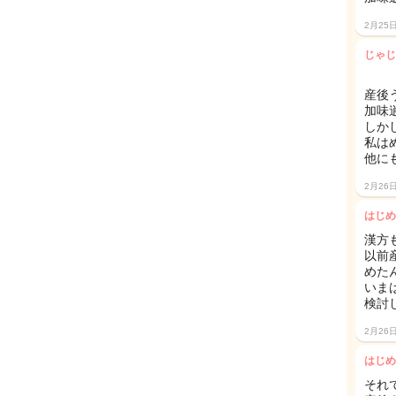
2月25
じゃじ
産後
加味
しか
私は
他に
2月26
はじめ
漢方
以前
めたん
いま
検討
2月26
はじめ
それ