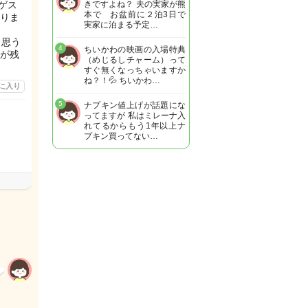
ゲス
きですよね？ 夫の実家が熊
本で お盆前に２泊3日で
りま
実家に泊まる予定…
と思う
4
ちいかわの映画の入場特典
が残
（めじるしチャーム）って
すぐ無くなっちゃいますか
ね？！💦 ちいかわ…
に入り
5
ナプキン値上げが話題にな
ってますが 私はミレーナ入
れてるからもう1年以上ナ
プキン買ってない…