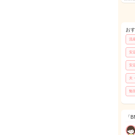
お
流
安
安
夫
勉
「B