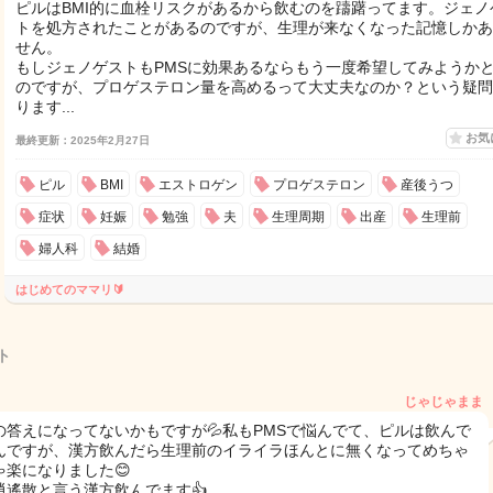
ピルはBMI的に血栓リスクがあるから飲むのを躊躇ってます。ジェノ
トを処方されたことがあるのですが、生理が来なくなった記憶しかあ
せん。
もしジェノゲストもPMSに効果あるならもう一度希望してみようか
のですが、プロゲステロン量を高めるって大丈夫なのか？という疑問
ります...
お気
最終更新：2025年2月27日
ピル
BMI
エストロゲン
プロゲステロン
産後うつ
症状
妊娠
勉強
夫
生理周期
出産
生理前
婦人科
結婚
はじめてのママリ🔰
ト
じゃじゃまま
の答えになってないかもですが💦私もPMSで悩んでて、ピルは飲んで
んですが、漢方飲んだら生理前のイライラほんとに無くなってめちゃ
ゃ楽になりました😊
逍遙散と言う漢方飲んでます👍