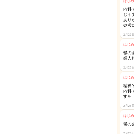
はじめ
内科で
じゃ
あり
参考
2月26
はじめ
鬱の
婦人
2月26
はじめ
精神
内科
す🤏
2月26
はじめ
鬱の
2月26