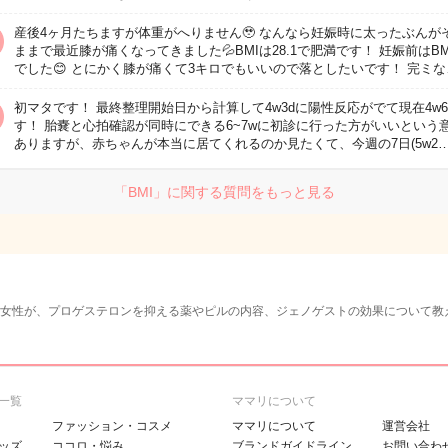
産後4ヶ月たちますが体重がへりません🥹 なんなら妊娠時に太ったぶんが
ままで最近膝が痛くなってきました💦BMIは28.1で肥満です！ 妊娠前はBMI
でした😊 とにかく膝が痛くて3キロでもいいので落としたいです！ 完ミな
初マタです！ 最終整理開始日から計算して4w3dに陽性反応がでて現在4w6
す！ 胎嚢と心拍確認が同時にできる6~7wに初診に行った方がいいという
ありますが、赤ちゃんが本当に居てくれるのか見たくて、今週の7日(5w2
「BMI」に関する質問をもっと見る
む女性が、プロゲステロンを抑える薬やピルの内容、ジェノゲストの効果について教
一覧
ママリについて
ファッション・コスメ
ママリについて
運営会社
ッズ
ココロ・悩み
ブランドガイドライン
お問い合わ